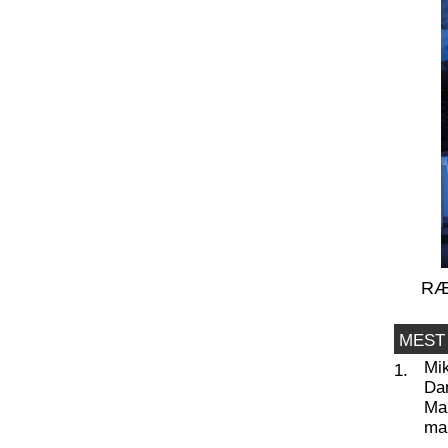
RÆ
MEST
Mi
1.
Da
Man
ma