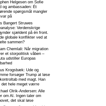
ephen Helgesen om Sofie
d og ambassaden: Ét
gørende spørgsmål mangler
svar på
rs Bangert Struwes
eanalyse: Verdenskrige
ynder sjældent på én front.
de globale konflikter ved at
elte sammen?
am Chemlali: Når migration
ver et storpolitisk våben –
ta udstiller Europas
rbarhed
aus Krogsbæk: Ude og
emme forsøger Trump at løse
 kontroltab med magt. Han
 det hele meget værre
hael Olrik-Andersen: Alle
er om AI. Ingen taler om
ovet, det skal løse