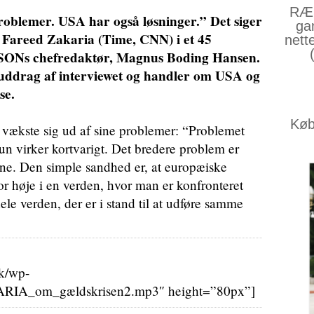
RÆS
blemer. USA har også løsninger.” Det siger
ga
t Fareed Zakaria (Time, CNN) i et 45
nett
SONs chefredaktør, Magnus Boding Hansen.
 uddrag af interviewet og handler om USA og
se.
Køb 
 vækste sig ud af sine problemer: “Problemet
un virker kortvarigt. Det bredere problem er
e. Den simple sandhed er, at europæiske
for høje i en verden, hvor man er konfronteret
ele verden, der er i stand til at udføre samme
dk/wp-
ARIA_om_gældskrisen2.mp3″ height=”80px”]