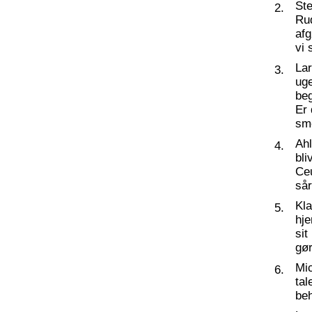
St
2.
Ru
af
vi 
La
3.
ug
beg
Er 
sm
Ahl
4.
bli
Ceu
så
Kl
5.
hj
sit
gør
Mic
6.
tal
beh