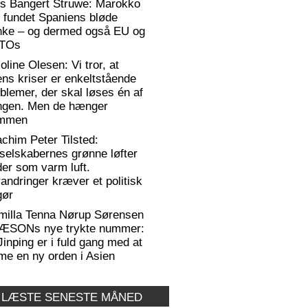
rs Bangert Struwe: Marokko
 fundet Spaniens bløde
anke – og dermed også EU og
TOs
oline Olesen: Vi tror, at
ens kriser er enkeltstående
blemer, der skal løses én af
ngen. Men de hænger
mmen
chim Peter Tilsted:
selskabernes grønne løfter
er som varm luft.
andringer kræver et politisk
gør
milla Tenna Nørup Sørensen
RÆSONs nye trykte nummer:
Jinping er i fuld gang med at
me en ny orden i Asien
 LÆSTE SENESTE MÅNED