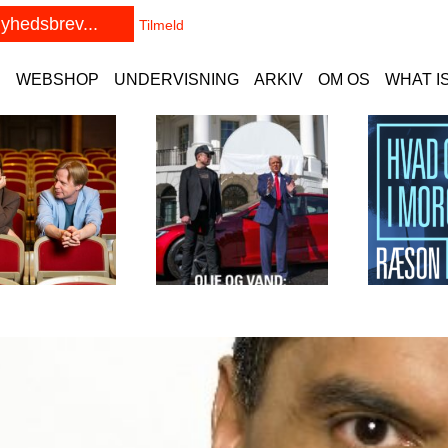
E
WEBSHOP
UNDERVISNING
ARKIV
OM OS
WHAT I