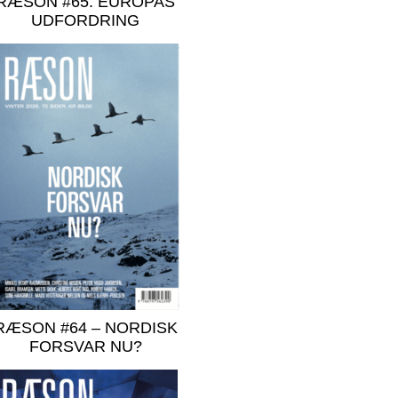
RÆSON #65: EUROPAS
UDFORDRING
RÆSON #64 – NORDISK
FORSVAR NU?