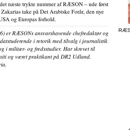
i det næste trykte nummer af RÆSON – ude først
 Zakarias take på Det Arabiske Forår, den nye
 USA og Europas forhold.
RÆS
6) er RÆSONs ansvarshavende chefredaktør og
datstuderende i retorik med tilvalg i journalistik
 i militær- og fredsstudier. Har skrevet til
aiti og været praktikant på DR2 Udland.
ia.