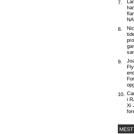
La
7.
har
fl
NA
Nic
8.
tid
pro
ga
sa
Joa
9.
Fly
end
For
op
Ca
10.
i 
Xi 
for
MEST