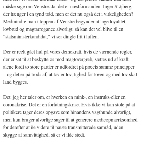
måske sige om Venstre. Ja, det er næstformanden, Inger Støjberg,
der hænger i en tynd tråd, men er det nu også det i virkeligheden?
Medmindre man i toppen af Venstre begynder at tage loyalitet,
lovbrud og magtarrogance alvorligt, så kan det vel blive til en
“statsministerkandidat,” vi ser dingle frit i luften.
Der er reelt gået hul på vores demokrati, hvis de værnende regler,
der er sat til at beskytte os mod magtovergreb, sættes ud af kraft,
alene fordi to store partier er udfordret på præcis samme principper
– og det er på trods af, at lov er lov, lighed for loven og med lov skal
land bygges.
Det, jeg her taler om, er hverken en mink-, en instruks-eller en
coronakrise. Det er en forfatningskrise. Hvis ikke vi kan stole på at
politikere tager deres opgave som hinandens vagthunde alvorligt,
men kun bruger alvorlige sager til at generere medieopmærksomhed
for derefter at ile videre til næste transmitterede samråd, uden
skygge af samvittighed, så er vi ilde stedt.