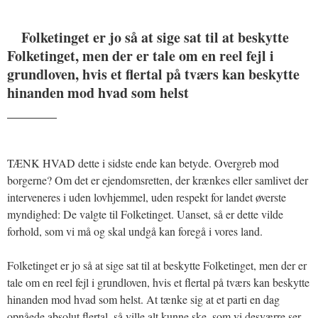
Folketinget er jo så at sige sat til at beskytte
Folketinget, men der er tale om en reel fejl i
grundloven, hvis et flertal på tværs kan beskytte
hinanden mod hvad som helst
_______
TÆNK HVAD dette i sidste ende kan betyde. Overgreb mod
borgerne? Om det er ejendomsretten, der krænkes eller samlivet der
interveneres i uden lovhjemmel, uden respekt for landet øverste
myndighed: De valgte til Folketinget. Uanset, så er dette vilde
forhold, som vi må og skal undgå kan foregå i vores land.
Folketinget er jo så at sige sat til at beskytte Folketinget, men der er
tale om en reel fejl i grundloven, hvis et flertal på tværs kan beskytte
hinanden mod hvad som helst. At tænke sig at et parti en dag
opnåede absolut flertal, så ville alt kunne ske, som vi desværre ser