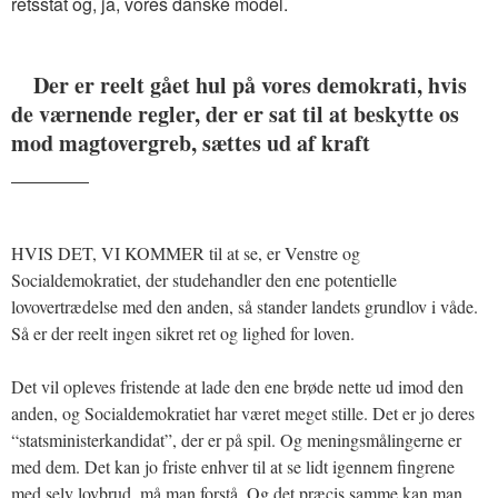
retsstat og, ja, vores danske model.
Der er reelt gået hul på vores demokrati, hvis
de værnende regler, der er sat til at beskytte os
mod magtovergreb, sættes ud af kraft
_______
HVIS DET, VI KOMMER til at se, er Venstre og
Socialdemokratiet, der studehandler den ene potentielle
lovovertrædelse med den anden, så stander landets grundlov i våde.
Så er der reelt ingen sikret ret og lighed for loven.
Det vil opleves fristende at lade den ene brøde nette ud imod den
anden, og Socialdemokratiet har været meget stille. Det er jo deres
“statsministerkandidat”, der er på spil. Og meningsmålingerne er
med dem. Det kan jo friste enhver til at se lidt igennem fingrene
med selv lovbrud, må man forstå. Og det præcis samme kan man