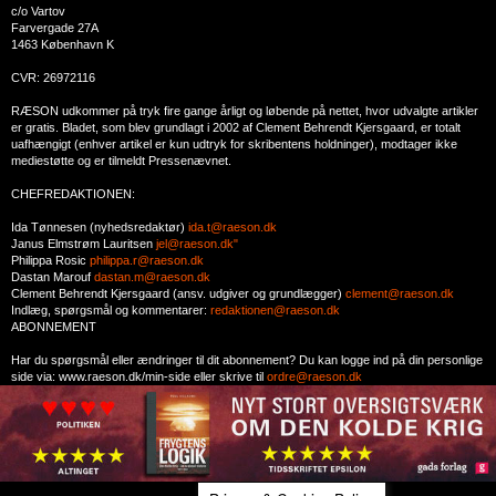
c/o Vartov
Farvergade 27A
1463 København K
CVR: 26972116
RÆSON udkommer på tryk fire gange årligt og løbende på nettet, hvor udvalgte artikler
er gratis. Bladet, som blev grundlagt i 2002 af Clement Behrendt Kjersgaard, er totalt
uafhængigt (enhver artikel er kun udtryk for skribentens holdninger), modtager ikke
mediestøtte og er tilmeldt Pressenævnet.
CHEFREDAKTIONEN:
Ida Tønnesen (nyhedsredaktør)
ida.t@raeson.dk
Janus Elmstrøm Lauritsen
jel@raeson.dk"
Philippa Rosic
philippa.r@raeson.dk
Dastan Marouf
dastan.m@raeson.dk
Clement Behrendt Kjersgaard (ansv. udgiver og grundlægger)
clement@raeson.dk
Indlæg, spørgsmål og kommentarer:
redaktionen@raeson.dk
ABONNEMENT
Har du spørgsmål eller ændringer til dit abonnement? Du kan logge ind på din personlige
side via: www.raeson.dk/min-side eller skrive til
ordre@raeson.dk