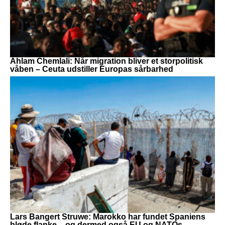
Ahlam Chemlali: Når migration bliver et storpolitisk
våben – Ceuta udstiller Europas sårbarhed
Lars Bangert Struwe: Marokko har fundet Spaniens
bløde flanke – og dermed også EU og NATOs