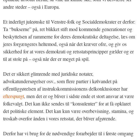
andre steder – også i Europa.
Et inderligt juleønske til Venstre-folk og Socialdemokrater er derfor:
Ta “bukserne” på, ret blikket stift mod kommende generationer og
beskyttelsen af rammerne for deres demokratiske deltagelse, læs om
jeres forgængeres heltemod, også når det kræver ofre, og giv os
sikkerhed for at vores demokrati og retsstatsprincipper gælder og er
til at stole på – også når der er meget på spil.
Det er sikkert glimrende med juridiske notater,
advokatundersøgelser osv., som flere partier i kølvandet på
offentliggørelsen af instrukskommissionens delkonklusioner har
efterspurgt
, men det er og bliver i sidste ende et stort ansvar at være
folkevalgt. Det kan ikke sendes til “konsulenter” for at få opklaret
det politiske element. Det kan kun være overbevisning, stamina, og
troskab overfor ånden i vores retsstat, der bliver afgørende.
Derfor har vi brug for de nødvendige forarbejder til i første omgang