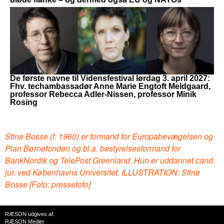
De første navne til Vidensfestival lørdag 3. april 2027:
Fhv. techambassadør Anne Marie Engtoft Meldgaard,
professor Rebecca Adler-Nissen, professor Minik
Rosing
Stine Bosse (f. 1960) er formand for Europabevægelsen og
Plan Børnefonden og bl.a. bestyrelsesformand for
BankNordik og TelePost Greenland. Hun er uddannet cand.
jur. ved Københavns Universitet. ILLUSTRATION: Stine
Bosse [Foto: pressefoto]
RÆSON udgives af:
RÆSON Medier