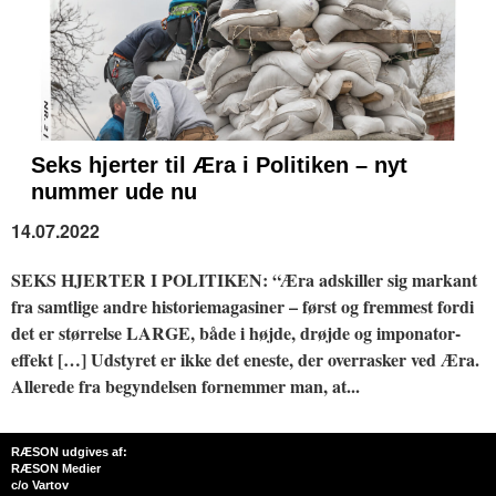
Seks hjerter til Æra i Politiken – nyt
nummer ude nu
14.07.2022
SEKS HJERTER I POLITIKEN: “Æra adskiller sig markant
fra samtlige andre historiemagasiner – først og fremmest fordi
det er størrelse LARGE, både i højde, drøjde og imponator-
effekt […] Udstyret er ikke det eneste, der overrasker ved Æra.
Allerede fra begyndelsen fornemmer man, at...
RÆSON udgives af:
RÆSON Medier
c/o Vartov