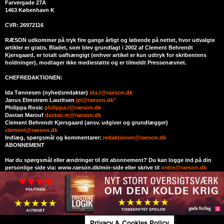
Farvergade 27A
1463 København K
CVR: 26972116
RÆSON udkommer på tryk fire gange årligt og løbende på nettet, hvor udvalgte
artikler er gratis. Bladet, som blev grundlagt i 2002 af Clement Behrendt
Kjersgaard, er totalt uafhængigt (enhver artikel er kun udtryk for skribentens
holdninger), modtager ikke mediestøtte og er tilmeldt Pressenævnet.
CHEFREDAKTIONEN:
Ida Tønnesen (nyhedsredaktør)
ida.t@raeson.dk
Janus Elmstrøm Lauritsen
jel@raeson.dk"
Philippa Rosic
philippa.r@raeson.dk
Dastan Marouf
dastan.m@raeson.dk
Clement Behrendt Kjersgaard (ansv. udgiver og grundlægger)
clement@raeson.dk
Indlæg, spørgsmål og kommentarer:
redaktionen@raeson.dk
ABONNEMENT
Har du spørgsmål eller ændringer til dit abonnement? Du kan logge ind på din
personlige side via: www.raeson.dk/min-side eller skrive til
ordre@raeson.dk
Privacy & Cookies Policy