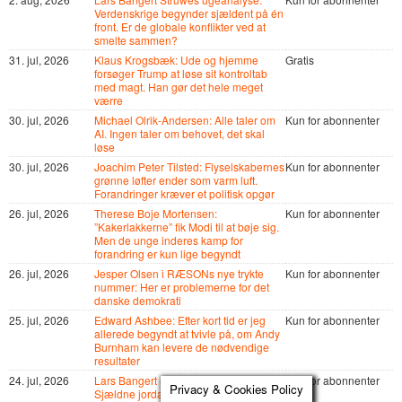
Verdenskrige begynder sjældent på én
front. Er de globale konflikter ved at
smelte sammen?
31. jul, 2026
Klaus Krogsbæk: Ude og hjemme
Gratis
forsøger Trump at løse sit kontroltab
med magt. Han gør det hele meget
værre
30. jul, 2026
Michael Olrik-Andersen: Alle taler om
Kun for abonnenter
AI. Ingen taler om behovet, det skal
løse
30. jul, 2026
Joachim Peter Tilsted: Flyselskabernes
Kun for abonnenter
grønne løfter ender som varm luft.
Forandringer kræver et politisk opgør
26. jul, 2026
Therese Boje Mortensen:
Kun for abonnenter
”Kakerlakkerne” fik Modi til at bøje sig.
Men de unge inderes kamp for
forandring er kun lige begyndt
26. jul, 2026
Jesper Olsen i RÆSONs nye trykte
Kun for abonnenter
nummer: Her er problemerne for det
danske demokrati
25. jul, 2026
Edward Ashbee: Efter kort tid er jeg
Kun for abonnenter
allerede begyndt at tvivle på, om Andy
Burnham kan levere de nødvendige
resultater
24. jul, 2026
Lars Bangert Struwes ugeanalyse:
Kun for abonnenter
Privacy & Cookies Policy
Sjældne jordarter er kun begyndelsen,