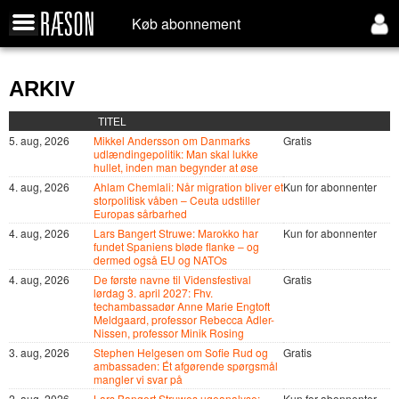
Køb abonnement
ARKIV
TITEL
5. aug, 2026
Mikkel Andersson om Danmarks
Gratis
udlændingepolitik: Man skal lukke
hullet, inden man begynder at øse
4. aug, 2026
Ahlam Chemlali: Når migration bliver et
Kun for abonnenter
storpolitisk våben – Ceuta udstiller
Europas sårbarhed
4. aug, 2026
Lars Bangert Struwe: Marokko har
Kun for abonnenter
fundet Spaniens bløde flanke – og
dermed også EU og NATOs
4. aug, 2026
De første navne til Vidensfestival
Gratis
lørdag 3. april 2027: Fhv.
techambassadør Anne Marie Engtoft
Meldgaard, professor Rebecca Adler-
Nissen, professor Minik Rosing
3. aug, 2026
Stephen Helgesen om Sofie Rud og
Gratis
ambassaden: Ét afgørende spørgsmål
mangler vi svar på
2. aug, 2026
Lars Bangert Struwes ugeanalyse:
Kun for abonnenter