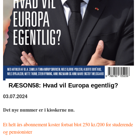
RÆSON58: Hvad vil Europa egentlig?
03.07.2024
Det nye nummer er i kioskerne nu.
Et helt års abonnement koster fortsat blot 250 kr./200 for studerende
og pensionister