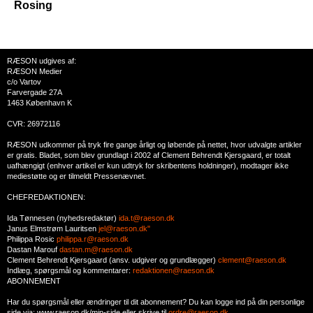
Rosing
RÆSON udgives af:
RÆSON Medier
c/o Vartov
Farvergade 27A
1463 København K
CVR: 26972116
RÆSON udkommer på tryk fire gange årligt og løbende på nettet, hvor udvalgte artikler
er gratis. Bladet, som blev grundlagt i 2002 af Clement Behrendt Kjersgaard, er totalt
uafhængigt (enhver artikel er kun udtryk for skribentens holdninger), modtager ikke
mediestøtte og er tilmeldt Pressenævnet.
CHEFREDAKTIONEN:
Ida Tønnesen (nyhedsredaktør)
ida.t@raeson.dk
Janus Elmstrøm Lauritsen
jel@raeson.dk"
Philippa Rosic
philippa.r@raeson.dk
Dastan Marouf
dastan.m@raeson.dk
Clement Behrendt Kjersgaard (ansv. udgiver og grundlægger)
clement@raeson.dk
Indlæg, spørgsmål og kommentarer:
redaktionen@raeson.dk
ABONNEMENT
Har du spørgsmål eller ændringer til dit abonnement? Du kan logge ind på din personlige
side via: www.raeson.dk/min-side eller skrive til
ordre@raeson.dk