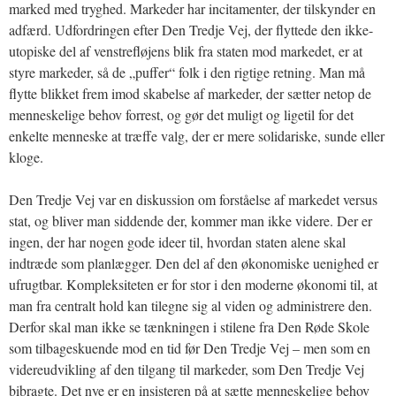
marked med tryghed. Markeder har incitamenter, der tilskynder en
adfærd. Udfordringen efter Den Tredje Vej, der flyttede den ikke-
utopiske del af venstrefløjens blik fra staten mod markedet, er at
styre markeder, så de „puffer“ folk i den rigtige retning. Man må
flytte blikket frem imod skabelse af markeder, der sætter netop de
menneskelige behov forrest, og gør det muligt og ligetil for det
enkelte menneske at træffe valg, der er mere solidariske, sunde eller
kloge.
Den Tredje Vej var en diskussion om forståelse af markedet versus
stat, og bliver man siddende der, kommer man ikke videre. Der er
ingen, der har nogen gode ideer til, hvordan staten alene skal
indtræde som planlægger. Den del af den økonomiske uenighed er
ufrugtbar. Kompleksiteten er for stor i den moderne økonomi til, at
man fra centralt hold kan tilegne sig al viden og administrere den.
Derfor skal man ikke se tænkningen i stilene fra Den Røde Skole
som tilbageskuende mod en tid før Den Tredje Vej – men som en
videreudvikling af den tilgang til markeder, som Den Tredje Vej
bibragte. Det nye er en insisteren på at sætte menneskelige behov