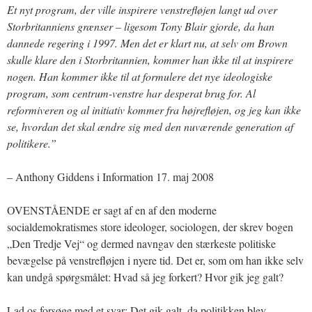
Et nyt program, der ville inspirere venstrefløjen langt ud over
Storbritanniens grænser – ligesom Tony Blair gjorde, da han
dannede regering i 1997. Men det er klart nu, at selv om Brown
skulle klare den i Storbritannien, kommer han ikke til at inspirere
nogen. Han kommer ikke til at formulere det nye ideologiske
program, som centrum-venstre har desperat brug for. Al
reformiveren og al initiativ kommer fra højrefløjen, og jeg kan ikke
se, hvordan det skal ændre sig med den nuværende generation af
politikere.”
– Anthony Giddens i Information 17. maj 2008
OVENSTÅENDE er sagt af en af den moderne
socialdemokratismes store ideologer, sociologen, der skrev bogen
„Den Tredje Vej“ og dermed navngav den stærkeste politiske
bevægelse på venstrefløjen i nyere tid. Det er, som om han ikke selv
kan undgå spørgsmålet: Hvad så jeg forkert? Hvor gik jeg galt?
Lad os forsøge med et svar: Det gik galt, da politikken blev