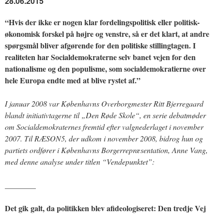
28.06.2015
“Hvis der ikke er nogen klar fordelingspolitisk eller politisk-
økonomisk forskel på højre og venstre, så er det klart, at andre
spørgsmål bliver afgørende for den politiske stillingtagen. I
realiteten har Socialdemokraterne selv banet vejen for den
nationalisme og den populisme, som socialdemokratierne over
hele Europa endte med at blive rystet af.”
I januar 2008 var Københavns Overborgmester Ritt Bjerregaard
blandt initiativtagerne til „Den Røde Skole“, en serie debatmøder
om Socialdemokraternes fremtid efter valgnederlaget i november
2007. Til RÆSON5, der udkom i november 2008, bidrog hun og
partiets ordfører i Københavns Borgerrepræsentation, Anne Vang,
med denne analyse under titlen “Vendepunktet”:
________
Det gik galt, da politikken blev afideologiseret: Den tredje Vej