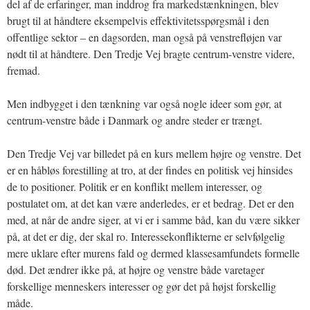
del af de erfaringer, man inddrog fra markedstænkningen, blev
brugt til at håndtere eksempelvis effektivitetsspørgsmål i den
offentlige sektor – en dagsorden, man også på venstrefløjen var
nødt til at håndtere. Den Tredje Vej bragte centrum-venstre videre,
fremad.
Men indbygget i den tænkning var også nogle ideer som gør, at
centrum-venstre både i Danmark og andre steder er trængt.
Den Tredje Vej var billedet på en kurs mellem højre og venstre. Det
er en håbløs forestilling at tro, at der findes en politisk vej hinsides
de to positioner. Politik er en konflikt mellem interesser, og
postulatet om, at det kan være anderledes, er et bedrag. Det er den
med, at når de andre siger, at vi er i samme båd, kan du være sikker
på, at det er dig, der skal ro. Interessekonflikterne er selvfølgelig
mere uklare efter murens fald og dermed klassesamfundets formelle
død. Det ændrer ikke på, at højre og venstre både varetager
forskellige menneskers interesser og gør det på højst forskellig
måde.