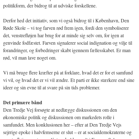
politikform, der bidrog til at udviske forskellene.
Derfor hed det initiativ, som vi også bidrog til i København, Den
Røde Skole – vi tog farven rød frem igen, fordi den symboliserer
det, venstrefløjen har brug for at minde sig selv om, for igen at
genvinde fodfæstet. Farven signalerer social indignation og vilje til
forandringer, og forbedringer skabt igennem fællesskabet. Er man
rød, vil man lave noget om.
Vi må bruge flere kræfter på at forklare, hvad det er for et samfund
vi vil, og hvad det er vi vil ændre. Et parti er ikke stærkere end sine
ideer og sin evne til at svare på sin tids problemer.
Det primære bånd
Den Tredje Vej forsøgte at nedlægge diskussionen om den
økonomiske politik og diskussionen om markedets rolle i
samfundet. Men konklusionen her – efter at Den Tredje Vejs
sejrrige epoke i halvfemserne er slut – er at socialdemokraterne og