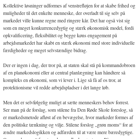
Kollektive løsninger udformes af venstrefløjen for at skabe frihed og
muligheder til det enkelte menneske, der overladt til sig selv på
markedet ville kunne regne med ringere kår. Det har også vist sig
som en meget konkurrencedygtig og stærk økonomisk model, fordi
opkvalificering, fleksibilitet og begge køns engagement på
arbejdsmarkedet har skabt en stærk økonomi med store individuelle
færdigheder og meget selvstændige bidrag.
Der er ingen i dag, der tror på, at staten skal stå på kommandobroen
af en planøkonomi eller at central planlægning kan håndtere så
kompleks en økonomi, som vi lever i. Lige så få af os tror, at
protektionisme vil redde arbejdspladser i det lange løb.
Men det er selvfølgelig muligt at sætte menneskers behov forrest.
Ser man på de forslag, som stilene fra Den Røde Skole foreslog, så
er markedsmetode afløst af en bevægelse, hvor markeder formes af
den politiske tænkning og vilje. Stilene forslog „grøn moms“ for at
ændre markedslogikken og adfærden til at være mere bæredygtige.