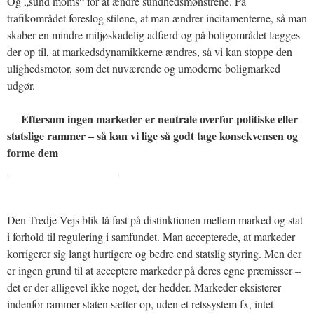
Og „sund moms“ for at ændre sundhedsmønstrene. På
trafikområdet foreslog stilene, at man ændrer incitamenterne, så man
skaber en mindre miljøskadelig adfærd og på boligområdet lægges
der op til, at markedsdynamikkerne ændres, så vi kan stoppe den
ulighedsmotor, som det nuværende og umoderne boligmarked
udgør.
Eftersom ingen markeder er neutrale overfor politiske eller
statslige rammer – så kan vi lige så godt tage konsekvensen og
forme dem
____________________
Den Tredje Vejs blik lå fast på distinktionen mellem marked og stat
i forhold til regulering i samfundet. Man accepterede, at markeder
korrigerer sig langt hurtigere og bedre end statslig styring. Men der
er ingen grund til at acceptere markeder på deres egne præmisser –
det er der alligevel ikke noget, der hedder. Markeder eksisterer
indenfor rammer staten sætter op, uden et retssystem fx, intet