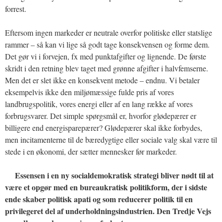
forrest.
Eftersom ingen markeder er neutrale overfor politiske eller statslige
rammer – så kan vi lige så godt tage konsekvensen og forme dem.
Det gør vi i forvejen, fx med punktafgifter og lignende. De første
skridt i den retning blev taget med grønne afgifter i halvfemserne.
Men det er slet ikke en konsekvent metode – endnu. Vi betaler
eksempelvis ikke den miljømæssige fulde pris af vores
landbrugspolitik, vores energi eller af en lang række af vores
forbrugsvarer. Det simple spørgsmål er, hvorfor glødepærer er
billigere end energisparepærer? Glødepærer skal ikke forbydes,
men incitamenterne til de bæredygtige eller sociale valg skal være til
stede i en økonomi, der sætter mennesker før markeder.
Essensen i en ny socialdemokratisk strategi bliver nødt til at
være et opgør med en bureaukratisk politikform, der i sidste
ende skaber politisk apati og som reducerer politik til en
privilegeret del af underholdningsindustrien. Den Tredje Vejs