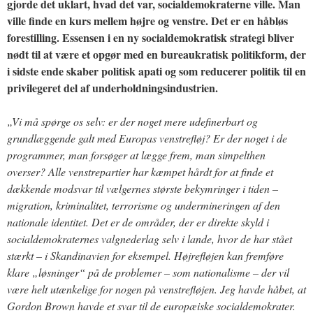
gjorde det uklart, hvad det var, socialdemokraterne ville. Man
ville finde en kurs mellem højre og venstre. Det er en håbløs
forestilling. Essensen i en ny socialdemokratisk strategi bliver
nødt til at være et opgør med en bureaukratisk politikform, der
i sidste ende skaber politisk apati og som reducerer politik til en
privilegeret del af underholdningsindustrien.
„Vi må spørge os selv: er der noget mere udefinerbart og
grundlæggende galt med Europas venstrefløj? Er der noget i de
programmer, man forsøger at lægge frem, man simpelthen
overser? Alle venstrepartier har kæmpet hårdt for at finde et
dækkende modsvar til vælgernes største bekymringer i tiden –
migration, kriminalitet, terrorisme og undermineringen af den
nationale identitet. Det er de områder, der er direkte skyld i
socialdemokraternes valgnederlag selv i lande, hvor de har stået
stærkt – i Skandinavien for eksempel. Højrefløjen kan fremføre
klare „løsninger“ på de problemer – som nationalisme – der vil
være helt utænkelige for nogen på venstrefløjen. Jeg havde håbet, at
Gordon Brown havde et svar til de europæiske socialdemokrater.