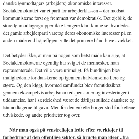
danske lønmodtagers (arbejders) økonomiske interesser.
Socialdemokratiet var et parti for arbejderklassen – der modsat
kommunisterne først og fremmest var demokratisk. Det øjeblik, de
store lønmodtagergrupper ikke længere klart kunne se, hvorledes
det gamle arbejderparti varetog deres økonomiske interesser på en
anden måde end højrefløjen, ville det primære bånd blive svækket.
Det betyder ikke, at man på nogen som helst måde kan sige, at
Socialdemokraterne egentlig har svigtet de mennesker, man
repræsenterede. Det ville være urimeligt. På bundlinjen blev
mulighederne for danskerne op igennem halvfemserne flere og
større. Og den kløgt, hvormed samfundet blev fremtidssikret
gennem eksempelvis arbejdsmarkedspensioner og investeringer i
uddannelse, har i særdeleshed været de dårligst stillede danskere og
lønmodtagerne til gavn. Men for den enkelte borger stod forskellene
udviskede, og andre prioriteter tog over.
Når man også på venstrefløjen ledte efter værktøjer til
forbedring af den offentlige sektor, så brugte man ideer „fra