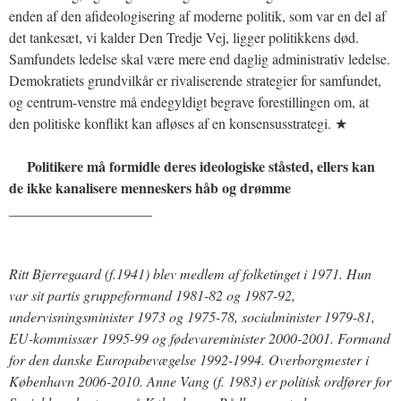
enden af den afideologisering af moderne politik, som var en del af
det tankesæt, vi kalder Den Tredje Vej, ligger politikkens død.
Samfundets ledelse skal være mere end daglig administrativ ledelse.
Demokratiets grundvilkår er rivaliserende strategier for samfundet,
og centrum-venstre må endegyldigt begrave forestillingen om, at
den politiske konflikt kan afløses af en konsensusstrategi. ★
Politikere må formidle deres ideologiske ståsted, ellers kan
de ikke kanalisere menneskers håb og drømme
____________________
Ritt Bjerregaard (f.1941) blev medlem af folketinget i 1971. Hun
var sit partis gruppeformand 1981-82 og 1987-92,
undervisningsminister 1973 og 1975-78, socialminister 1979-81,
EU-kommissær 1995-99 og fødevareminister 2000-2001. Formand
for den danske Europabevægelse 1992-1994. Overborgmester i
København 2006-2010. Anne Vang (f. 1983) er politisk ordfører for