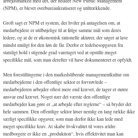
arbejdsmarked med det, der hedder New Public Management
(NPM), er blevet overbureaukratiseret og utiltrækkende.
Groft sagt er NPM et system, der hviler på antagelsen om, at
medarbejdere er utilbøjelige til at følge samme mål som deres
ledere, og at de er økonomisk rationelle aktører, der søger at lave
mindst muligt for den løn de får. Derfor er ledelsesopgaven fra
statsligt hold i stigende grad varetaget ved at opstille meget
specifikke mål, som man derefter vil have dokumenteret er opfyldt.
Men forestillingerne i den markedsliberale managementkultur om
medarbejderne i den offentlige sektor er forvrøvlede –
medarbejderen arbejder oftest mere end krævet, de tager et større
ansvar end krævet. Noget nær det værste den offentlige
medarbejder kan gøre er „at arbejde efter reglerne“ – så bryder det
hele sammen. Den offentlige sektor løser nemlig en lang række ikke
særligt specifikke opgaver, som man derfor ikke kan lede med
meget specifikke krav. At skabe livskvalitet til vores ældre
medborgere er ikke en „produktion“, hvis effektivitet man kan