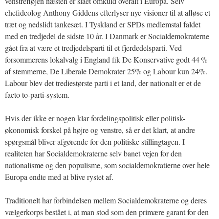
venstrefløjen næsten er slået omkuld overalt i Europa. Selv
chefideolog Anthony Giddens efterlyser nye visioner til at afløse et
træt og nedslidt tankesæt. I Tyskland er SPDs medlemstal faldet
med en tredjedel de sidste 10 år. I Danmark er Socialdemokraterne
gået fra at være et tredjedelsparti til et fjerdedelsparti. Ved
forsommerens lokalvalg i England fik De Konservative godt 44 %
af stemmerne, De Liberale Demokrater 25% og Labour kun 24%.
Labour blev det trediestørste parti i et land, der nationalt er et de
facto to-parti-system.
Hvis der ikke er nogen klar fordelingspolitisk eller politisk-
økonomisk forskel på højre og venstre, så er det klart, at andre
spørgsmål bliver afgørende for den politiske stillingtagen. I
realiteten har Socialdemokraterne selv banet vejen for den
nationalisme og den populisme, som socialdemokratierne over hele
Europa endte med at blive rystet af.
Traditionelt har forbindelsen mellem Socialdemokraterne og deres
vælgerkorps bestået i, at man stod som den primære garant for den