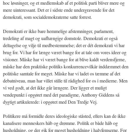
hoc løsninger, og et medlemskab af et politisk parti bliver mere og
mere uinteressant. Det er i sidste ende undergravende for det
demokrati, som socialdemokraterne satte forrest.
Demokrati er ikke bare hemmelige afstemninger, parlament,
tredeling af magt og uafhængige domstole. Demokrati er også
deltagelse og vilje til medbestemmelse; det er dét demokrati vi har
brug for. Vi har for længe været bange for at tale om vores ideer og
visioner. Måske har vi været bange for at blive kaldt verdensfjerne,
måske har den praktiske politiks konkurrencevilkår inddæmmet den
politiske samtale for meget. Måske har vi ladet os tæmme af det
debatniveau, man har villet stille til rådighed for os i medierne. Men
vi ved godt, at det ikke går længere. Der ligger et muligt
vendepunkt i opgøret med det paradigme, Anthony Giddens så
dygtigt artikulerede: i opgøret med Den Tredje Vej.
Politikere må formidle deres ideologiske ståsted, ellers kan de ikke
kanalisere menneskers håb og drømme. Politik er både håb og
husholdning, og der gik for meget husholdning i halvfemserne. For