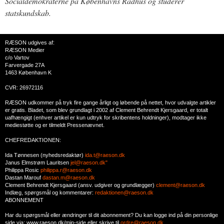
Socialdemokraterne på Københavns Rådhus og studerer
statskundskab.
RÆSON udgives af:
RÆSON Medier
c/o Vartov
Farvergade 27A
1463 København K
CVR: 26972116
RÆSON udkommer på tryk fire gange årligt og løbende på nettet, hvor udvalgte artikler
er gratis. Bladet, som blev grundlagt i 2002 af Clement Behrendt Kjersgaard, er totalt
uafhængigt (enhver artikel er kun udtryk for skribentens holdninger), modtager ikke
mediestøtte og er tilmeldt Pressenævnet.
CHEFREDAKTIONEN:
Ida Tønnesen (nyhedsredaktør)
ida.t@raeson.dk
Janus Elmstrøm Lauritsen
jel@raeson.dk"
Philippa Rosic
philippa.r@raeson.dk
Dastan Marouf
dastan.m@raeson.dk
Clement Behrendt Kjersgaard (ansv. udgiver og grundlægger)
clement@raeson.dk
Indlæg, spørgsmål og kommentarer:
redaktionen@raeson.dk
ABONNEMENT
Har du spørgsmål eller ændringer til dit abonnement? Du kan logge ind på din personlige
side via: www.raeson.dk/min-side eller skrive til
ordre@raeson.dk