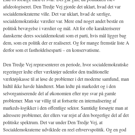
afideologiseret. Den Tredje Vej gjorde det uklart, hvad det var
socialdemokraterne ville. Det var uklart, hvad de særlige,
socialdemokratiske værdier var. Mere end noget andet består en
politisk bevægelse i værdier og mål. Alt for ofte karakteriserer
danskerne deres socialdemokrati som et parti, hvis mål ligger bag
dem, som en politik der er realiseret. Og for mange fremstår liste A
derfor som et fastholdelsesparti – en konservatisme.
Den Tredje Vej repræsenterer en periode, hvor socialdemokratiske
regeringer ledte efter værktøjer udenfor den traditionelle
værktøjskasse til at løse de problemer i det moderne samfund, man
hidtil ikke havde håndteret. Man ledte på markedet og i den
selvorganiserende del af økonomien efter nye svar på gamle
problemer. Man var villig til at fortsætte en internalisering af
markeds-logikker i den offentlige sektor. Samtidig forsøgte man at
adressere problemer, der ellers var rejst af den borgerlige del af det
politiske spektrum. Det var under Den Tredje Vej, at
Socialdemokraterne udviklede en reel erhvervspolitik. Og en god