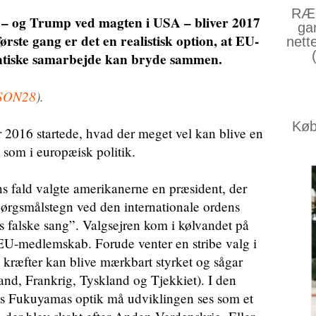
RÆS
– og Trump ved magten i USA – bliver 2017
ga
ørste gang er det en realistisk option, at EU-
nett
antiske samarbejde kan bryde sammen.
SON28
).
Køb 
2016 startede, hvad der meget vel kan blive en
l som i europæisk politik.
s fald valgte amerikanerne en præsident, der
ørgsmålstegn ved den internationale ordens
s falske sang”. Valgsejren kom i kølvandet på
at EU-medlemskab. Forude venter en stribe valg i
 kræfter kan blive mærkbart styrket og sågar
and, Frankrig, Tyskland og Tjekkiet). I den
is Fukuyamas optik må udviklingen ses som et