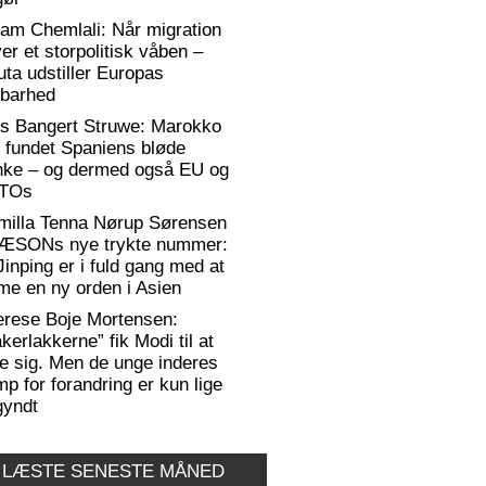
am Chemlali: Når migration
ver et storpolitisk våben –
ta udstiller Europas
rbarhed
rs Bangert Struwe: Marokko
 fundet Spaniens bløde
anke – og dermed også EU og
TOs
milla Tenna Nørup Sørensen
RÆSONs nye trykte nummer:
Jinping er i fuld gang med at
me en ny orden i Asien
erese Boje Mortensen:
kerlakkerne” fik Modi til at
e sig. Men de unge inderes
p for forandring er kun lige
gyndt
 LÆSTE SENESTE MÅNED