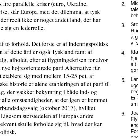
re parallelle kriser (euro, Ukraine,
Mic
2.
tal
 vise, står Europa med det dilemma, at tysk
beh
der reelt ikke er noget andet land, der har
St
3.
ge sig en lederrolle.
Ru
af
to forhold. Det første er af indenrigspolitisk
vi 
en af dette årti er også Tyskland ramt af
Kl
4.
hj
g, afholdt, efter at flygtningekrisen for alvor
sit
 nye højreorienterede parti Alternative für
gør
t etablere sig med mellem 15-25 pct. af
La
5.
 historie er alene etableringen af et parti til
ug
g, der vækker bekymring i både ind- og
beg
Er 
 alle omstændigheder, at der igen er kommet
sm
bundsdagsvalg (oktober 2017), hvilket
Joa
6.
Ligesom størstedelen af Europas andre
Fly
ekvent skulle forholde sig til, hvad der kan
end
litisk.
For
op