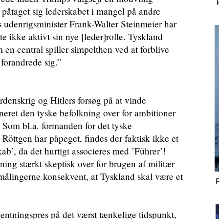
 påtaget sig lederskabet i mangel på andre
s udenrigsminister Frank-Walter Steinmeier har
 ikke aktivt sin nye [leder]rolle. Tyskland
 en central spiller simpelthen ved at forblive
forandrede sig.”
enskrig og Hitlers forsøg på at vinde
ret den tyske befolkning over for ambitioner
e. Som bl.a. formanden for det tyske
Röttgen har påpeget, findes der faktisk ikke et
kab’, da det hurtigt associeres med ’Führer’!
ning stærkt skeptisk over for brugen af militær
ålingerne konsekvent, at Tyskland skal være et
ntningspres på det værst tænkelige tidspunkt,