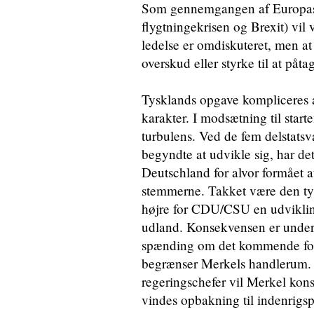
Som gennemgangen af Europas fi
flygtningekrisen og Brexit) vil
ledelse er omdiskuteret, men at 
overskud eller styrke til at påta
Tysklands opgave kompliceres af 
karakter. I modsætning til start
turbulens. Ved de fem delstatsval
begyndte at udvikle sig, har det
Deutschland for alvor formået a
stemmerne. Takket være den tyske
højre for CDU/CSU en udviklin
udland. Konsekvensen er under
spænding om det kommende for
begrænser Merkels handlerum. 
regeringschefer vil Merkel kons
vindes opbakning til indenrigspo