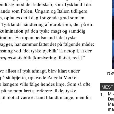
endt sig mod det lederskab, som Tyskland i de
 lande som Polen, Ungarn og Italien tidligere
b, opfattes det i dag i stigende grad som en
Tysklands håndtering af eurokrisen, der på én
kulmination på den tyske magt og samtidig
stration. En topembedsmand i det tyske
agger, har sammenfattet det på følgende måde:
ning ved ’det tyske øjeblik’ lå netop i, at der
uropæisk
øjeblik [kursivering tilføjet, red.].”
e afløst af tysk afmagt, blev klart under
RÆ
 på sit højeste, oplevede Angela Merkel
 længere ville følge hendes linje. Som så ofte
MEST
 på ny populært at referere til det tyske
Mi
1.
 til blot at være ét land blandt mange, men for
Da
?
Man
ma