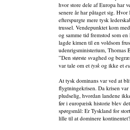
hvor store dele af Europa har v
senere år har påtaget sig. Hvor
efterspurgte mere tysk lederska
trussel. Vendepunktet kom med 
og samme tid fremstod som en 
lagde kimen til en voldsom fru
udenrigsministerium, Thomas B
”Den største svaghed og begræns
tysk
e
var tale om et
og ikke et
At tysk dominans var ved at bliv
flygtningekrisen. Da krisen var
pludselig, hvordan landene ikke
før i europæisk historie blev det
spørgsmål: Er Tyskland for stort
lille til at dominere kontinentet