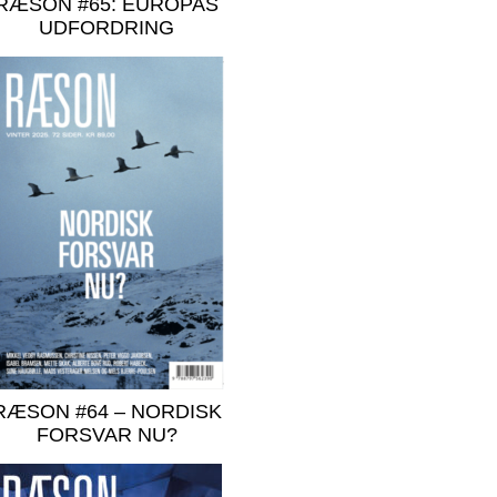
RÆSON #65: EUROPAS
UDFORDRING
RÆSON #64 – NORDISK
FORSVAR NU?