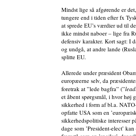
Mindst lige så afgørende er det,
tungere end i tiden efter fx T
at sprede EU’s værdier ud til d
ikke mindst naboer – lige fra Ru
defensiv karakter. Kort sagt: I
og undgå, at andre lande (Ruslan
splitte EU.
Allerede under præsident Obama
europæerne selv, da præsident
lead
foretrak at ”lede bagfra” (”
et åbent spørgsmål, i hvor høj 
sikkerhed i form af bl.a. NATO-al
opfatte USA som en ’europæis
sikkerhedspolitiske interesser 
dage som ’President-elect’ kan 