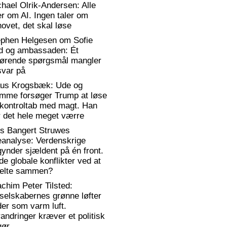
hael Olrik-Andersen: Alle
er om AI. Ingen taler om
ovet, det skal løse
ephen Helgesen om Sofie
d og ambassaden: Ét
gørende spørgsmål mangler
svar på
aus Krogsbæk: Ude og
emme forsøger Trump at løse
 kontroltab med magt. Han
 det hele meget værre
rs Bangert Struwes
eanalyse: Verdenskrige
ynder sjældent på én front.
de globale konflikter ved at
elte sammen?
chim Peter Tilsted:
selskabernes grønne løfter
er som varm luft.
andringer kræver et politisk
gør