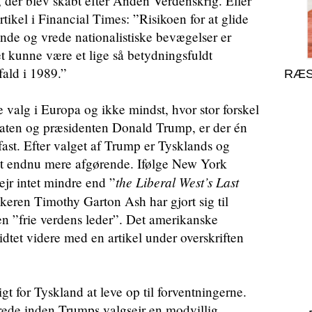
 der blev skabt efter Anden Verdenskrig. Eller
rtikel i Financial Times: ”Risikoen for at glide
nde og vrede nationalistiske bevægelser er
det kunne være et lige så betydningsfuldt
ald i 1989.”
RÆS
valg i Europa og ikke mindst, hvor stor forskel
idaten og præsidenten Donald Trump, er der én
fast. Efter valget af Trump er Tysklands og
vet endnu mere afgørende. Ifølge New York
the Liberal West’s Last
jr intet mindre end ”
keren Timothy Garton Ash har gjort sig til
en ”frie verdens leder”. Det amerikanske
ridtet videre med en artikel under overskriften
.
igt for Tyskland at leve op til forventningerne.
erede inden Trumps valgsejr en modvillig