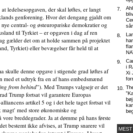
Ahl
 at ledelsesopgaven, der skal løftes, er langt
7.
bli
ysklands genforening. Hvor det dengang gjaldt om
Ceu
e nye central- og østeuropæiske demokratier og
så
sland til Tyrkiet – er opgaven i dag af ren
La
8.
 dag gælder det om at holde sammen på projektet
har
fl
d, Tyrkiet) eller bevægelser får held til at
NA
Ca
9.
i 
 skulle denne opgave i stigende grad løftes af
Xi 
en med et udtryk fra en af hans embedsmænd
for
ing from behind
”). Med Trumps valgsejr er det
Th
10.
”Ka
grad Trump fortsat vil garantere Europas
bøj
liancens artikel 5 og i det hele taget fortsat vil
kam
k magt’ med store økonomiske og
be
på vore breddegrader. Ja at dømme på hans første
det bestemt ikke afvises, at Trump snarere vil
MEST