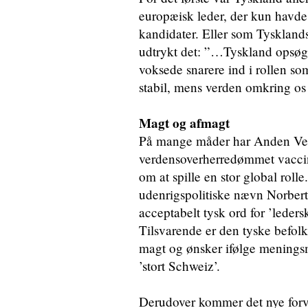
europæisk leder, der kun havde
kandidater. Eller som Tyskland
udtrykt det: ”…Tyskland opsøgte
voksede snarere ind i rollen som
stabil, mens verden omkring os 
Magt og afmagt
På mange måder har Anden Verd
verdensoverherredømmet vaccine
om at spille en stor global roll
udenrigspolitiske nævn Norbert 
acceptabelt tysk ord for ’leders
Tilsvarende er den tyske befolk
magt og ønsker ifølge meningsm
’stort Schweiz’.
Derudover kommer det nye forve