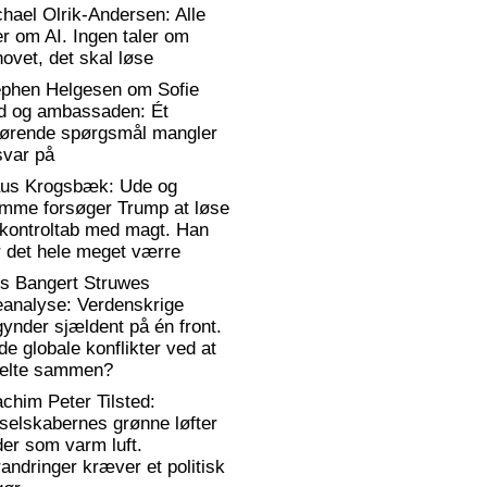
hael Olrik-Andersen: Alle
er om AI. Ingen taler om
ovet, det skal løse
ephen Helgesen om Sofie
d og ambassaden: Ét
gørende spørgsmål mangler
svar på
aus Krogsbæk: Ude og
emme forsøger Trump at løse
 kontroltab med magt. Han
 det hele meget værre
rs Bangert Struwes
eanalyse: Verdenskrige
ynder sjældent på én front.
de globale konflikter ved at
elte sammen?
chim Peter Tilsted:
selskabernes grønne løfter
er som varm luft.
andringer kræver et politisk