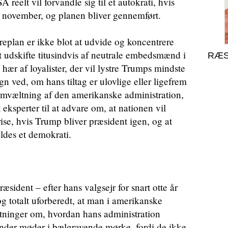
reelt vil forvandle sig til et autokrati, hvis
 november, og planen bliver gennemført.
eplan er ikke blot at udvide og koncentrere
 udskifte titusindvis af neutrale embedsmænd i
RÆS
hær af loyalister, der vil lystre Trumps mindste
gn ved, om hans tiltag er ulovlige eller ligefrem
 omvæltning af den amerikanske administration,
eksperter til at advare om, at nationen vil
ise, hvis Trump bliver præsident igen, og at
ldes et demokrati.
sident – efter hans valgsejr for snart otte år
og totalt uforberedt, at man i amerikanske
tninger om, hvordan hans administration
under møder i bælgravende mørke, fordi de ikke