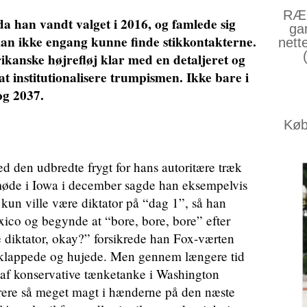
RÆS
da han vandt valget i 2016, og famlede sig
ga
an ikke engang kunne finde stikkontakterne.
nett
anske højrefløj klar med en detaljeret og
t institutionalisere trumpismen. Ikke bare i
og 2037.
Køb 
d den udbredte frygt for hans autoritære træk
tmøde i Iowa i december sagde han eksempelvis
 kun ville være diktator på “dag 1”, så han
xico og begynde at “bore, bore, bore” efter
re diktator, okay?” forsikrede han Fox-værten
klappede og hujede. Men gennem længere tid
n af konservative tænketanke i Washington
trere så meget magt i hænderne på den næste