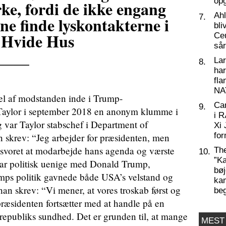
op
ke, fordi de ikke engang
Ahl
7.
ne finde lyskontakterne i
bli
 Hvide Hus
Ceu
så
____
La
8.
har
fl
NA
del af modstanden inde i Trump-
Ca
9.
 Taylor i september 2018 en anonym klumme i
i 
ar Taylor stabschef i Department of
Xi 
for
skrev: “Jeg arbejder for præsidenten, men
r svoret at modarbejde hans agenda og værste
Th
10.
”Ka
 var politisk uenige med Donald Trump,
bøj
mps politik gavnede både USA’s velstand og
kam
an skrev: “Vi mener, at vores troskab først og
be
ræsidenten fortsætter med at handle på en
 republiks sundhed. Det er grunden til, at mange
MEST