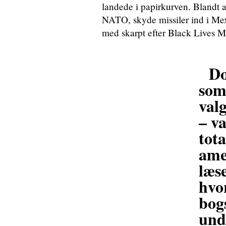
landede i papirkurven. Blandt 
NATO, skyde missiler ind i Mex
med skarpt efter Black Lives M
Do
som
valg
– va
tota
ame
læs
hvo
bog
und