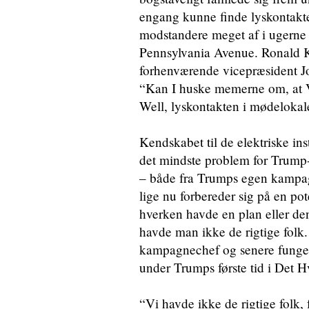
engang kunne finde lyskontakt
modstandere meget af i ugerne 
Pennsylvania Avenue. Ronald Kl
forhenværende vicepræsident Jo
“Kan I huske memerne om, at V
Well, lyskontakten i mødelokale
Kendskabet til de elektriske in
det mindste problem for Trump-
– både fra Trumps egen kampag
lige nu forbereder sig på en p
hverken havde en plan eller de
havde man ikke de rigtige fol
kampagnechef og senere funger
under Trumps første tid i Det H
“Vi havde ikke de rigtige folk, f