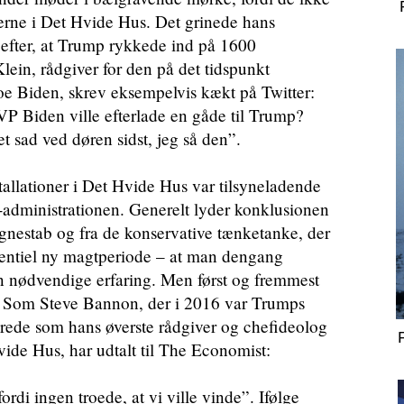
erne i Det Hvide Hus. Det grinede hans
efter, at Trump rykkede ind på 1600
ein, rådgiver for den på det tidspunkt
e Biden, skrev eksempelvis kækt på Twitter:
P Biden ville efterlade en gåde til Trump?
t sad ved døren sidst, jeg så den”.
stallationer i Det Hvide Hus var tilsyneladende
administrationen. Generelt lyder konklusionen
nestab og fra de konservative tænketanke, der
otentiel ny magtperiode – at man dengang
n nødvendige erfaring. Men først og fremmest
k. Som Steve Bannon, der i 2016 var Trumps
ede som hans øverste rådgiver og chefideolog
vide Hus, har udtalt til The Economist:
ordi ingen troede, at vi ville vinde”. Ifølge