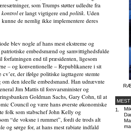
æresætninger, som Trumps støtter udledte fra
kontrol
politik
t
er langt vigtigere end
. Uden
et, kunne de nemlig ikke implementere deres
iode blev nogle af hans mest ekstreme og
f patriotiske embedsmænd og samvittighedsfulde
 til forfatningen end til præsidenten, ligesom
e – og konventionelle – Republikanere i sit
v’er, der ifølge politiske iagttagere stemte
ing om den ideelle embedsmand. Han udnævnte
RÆ
neral Jim Mattis til forsvarsminister og
eringsbanken Goldman Sachs, Gary Cohn, til at
MEST
nomic Council og være hans øverste økonomiske
Mi
1.
te folk som stabschef John Kelly og
Da
som “de voksne i rummet”, fordi de trods alt
Man
e og sørge for, at hans mest rabiate indfald
ma