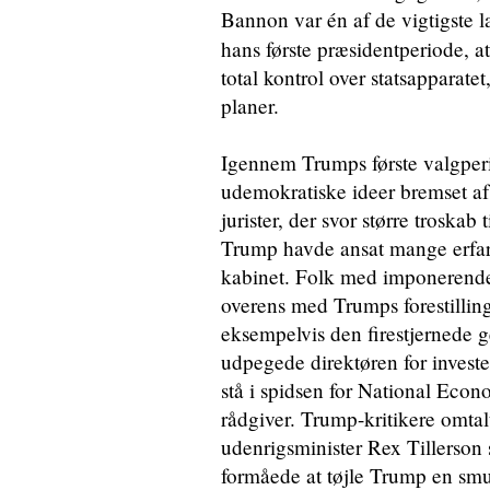
Bannon var én af de vigtigste l
hans første præsidentperiode, a
total kontrol over statsapparat
planer.
Igennem Trumps første valgper
udemokratiske ideer bremset a
jurister, der svor større troskab
Trump havde ansat mange erfarn
kabinet. Folk med imponerende c
overens med Trumps forestill
eksempelvis den firestjernede ge
udpegede direktøren for invest
stå i spidsen for National Eco
rådgiver. Trump-kritikere omtal
udenrigsminister Rex Tillerson 
formåede at tøjle Trump en smul