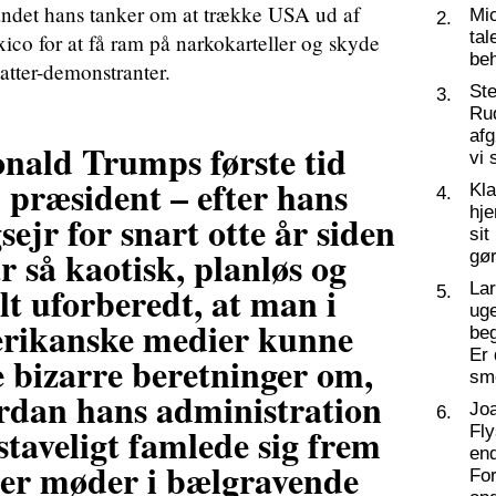
andet hans tanker om at trække USA ud af
Mic
2.
tal
ico for at få ram på narkokarteller og skyde
beh
atter-demonstranter.
St
3.
Ru
af
nald Trumps første tid
vi 
 præsident – efter hans
Kl
4.
hj
sejr for snart otte år siden
sit
r så kaotisk, planløs og
gør
lt uforberedt, at man i
La
5.
ug
rikanske medier kunne
beg
Er 
e bizarre beretninger om,
sm
rdan hans administration
Joa
6.
staveligt famlede sig frem
Fly
end
er møder i bælgravende
For