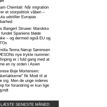
gør
am Chemlali: Når migration
ver et storpolitisk våben –
ta udstiller Europas
rbarhed
rs Bangert Struwe: Marokko
 fundet Spaniens bløde
anke – og dermed også EU og
TOs
milla Tenna Nørup Sørensen
RÆSONs nye trykte nummer:
Jinping er i fuld gang med at
me en ny orden i Asien
erese Boje Mortensen:
kerlakkerne” fik Modi til at
e sig. Men de unge inderes
p for forandring er kun lige
gyndt
 LÆSTE SENESTE MÅNED