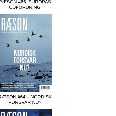
RÆSON #65: EUROPAS
UDFORDRING
RÆSON #64 – NORDISK
FORSVAR NU?