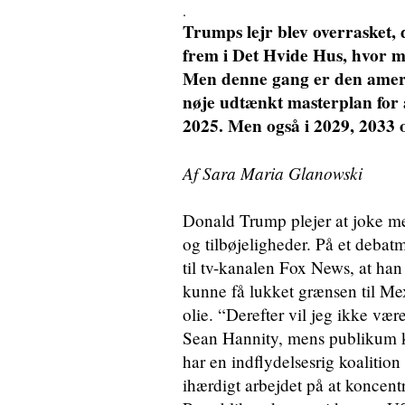
.
Trumps lejr blev overrasket, 
frem i Det Hvide Hus, hvor m
Men denne gang er den amerik
nøje udtænkt masterplan for a
2025. Men også i 2029, 2033 
Af Sara Maria Glanowski
Donald Trump plejer at joke me
og tilbøjeligheder. På et deba
til tv-kanalen Fox News, at han
kunne få lukket grænsen til Me
olie. “Derefter vil jeg ikke væ
Sean Hannity, mens publikum 
har en indflydelsesrig koalitio
ihærdigt arbejdet på at koncen