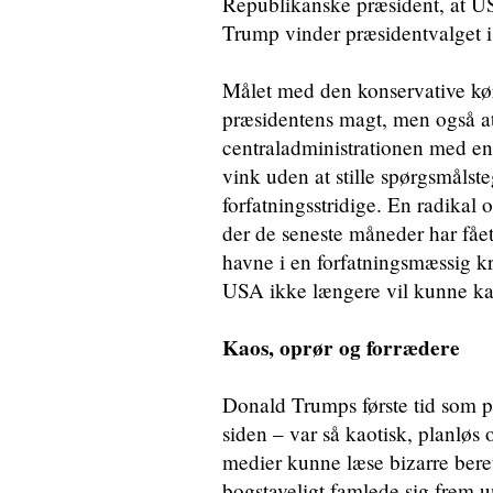
Republikanske præsident, at USA 
Trump vinder præsidentvalget i
Målet med den konservative kør
præsidentens magt, men også at
centraladministrationen med en 
vink uden at stille spørgsmålste
forfatningsstridige. En radikal
der de seneste måneder har fået 
havne i en forfatningsmæssig kr
USA ikke længere vil kunne ka
Kaos, oprør og forrædere
Donald Trumps første tid som præ
siden – var så kaotisk, planløs 
medier kunne læse bizarre bere
bogstaveligt famlede sig frem 