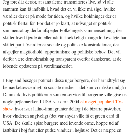
Jeg foreslår derfor, at samtalerne transmitteres live, så vi alle
sammen kan få indblik i, hvad det er, vi ikke må sige, hvilke
værdier der er på mode for tiden, og hvilke holdninger der er
politisk flertal for. For det er jo klart, at udvalget er politisk
sammensat og derfor afspejler Folketingets sammensætning, der
skifter hvert fjerde år, eller når tilstrækkeligt mange folkevalgte har
skiftet parti. Værdier er sociale og politiske konstruktioner, der
afspejler magtforhold, opportunisme og politiske behov. Det vil
derfor være demokratisk og transparent overfor danskerne, at de
løbende opdateres på værdimarkedet.
I England besøger politiet i disse uger borgere, der har udtrykt sig
bemærkelsesværdigt på sociale medier – dét kan vi måske undgå i
Danmark, hvis politikerne som en service til borgerne ville give os
nogle pejlemærker. I USA var der i 2004
et meget populært TV-
show
, hvor især latino-immigranter deltog i de bizarre prøvelser,
hvor vinderen angiveligt (det var snyd) ville få et green card til
USA. De skulle spise burgere med levende orme, hoppe ud af
lastbiler i høj fart eller pudse vinduer i højhuse Det er næppe en