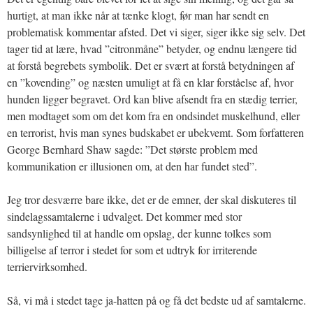
hurtigt, at man ikke når at tænke klogt, før man har sendt en
problematisk kommentar afsted. Det vi siger, siger ikke sig selv. Det
tager tid at lære, hvad ”citronmåne” betyder, og endnu længere tid
at forstå begrebets symbolik. Det er svært at forstå betydningen af
en ”kovending” og næsten umuligt at få en klar forståelse af, hvor
hunden ligger begravet. Ord kan blive afsendt fra en stædig terrier,
men modtaget som om det kom fra en ondsindet muskelhund, eller
en terrorist, hvis man synes budskabet er ubekvemt. Som forfatteren
George Bernhard Shaw sagde: ”Det største problem med
kommunikation er illusionen om, at den har fundet sted”.
Jeg tror desværre bare ikke, det er de emner, der skal diskuteres til
sindelagssamtalerne i udvalget. Det kommer med stor
sandsynlighed til at handle om opslag, der kunne tolkes som
billigelse af terror i stedet for som et udtryk for irriterende
terriervirksomhed.
Så, vi må i stedet tage ja-hatten på og få det bedste ud af samtalerne.