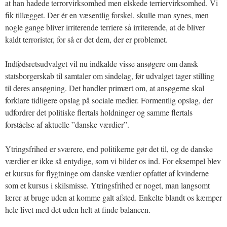
at han hadede terrorvirksomhed men elskede terriervirksomhed. Vi
fik tillægget. Der ér en væsentlig forskel, skulle man synes, men
nogle gange bliver irriterende terriere så irriterende, at de bliver
kaldt terrorister, for så er det dem, der er problemet.
Indfødsretsudvalget vil nu indkalde visse ansøgere om dansk
statsborgerskab til samtaler om sindelag, før udvalget tager stilling
til deres ansøgning. Det handler primært om, at ansøgerne skal
forklare tidligere opslag på sociale medier. Formentlig opslag, der
udfordrer det politiske flertals holdninger og samme flertals
forståelse af aktuelle ”danske værdier”.
Ytringsfrihed er sværere, end politikerne gør det til, og de danske
værdier er ikke så entydige, som vi bilder os ind. For eksempel blev
et kursus for flygtninge om danske værdier opfattet af kvinderne
som et kursus i skilsmisse. Ytringsfrihed er noget, man langsomt
lærer at bruge uden at komme galt afsted. Enkelte blandt os kæmper
hele livet med det uden helt at finde balancen.