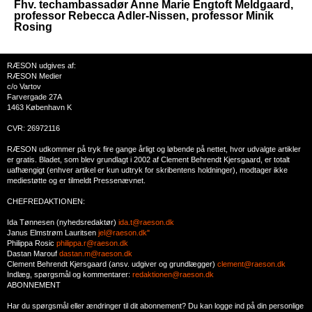
Fhv. techambassadør Anne Marie Engtoft Meldgaard,
professor Rebecca Adler-Nissen, professor Minik
Rosing
RÆSON udgives af:
RÆSON Medier
c/o Vartov
Farvergade 27A
1463 København K
CVR: 26972116
RÆSON udkommer på tryk fire gange årligt og løbende på nettet, hvor udvalgte artikler
er gratis. Bladet, som blev grundlagt i 2002 af Clement Behrendt Kjersgaard, er totalt
uafhængigt (enhver artikel er kun udtryk for skribentens holdninger), modtager ikke
mediestøtte og er tilmeldt Pressenævnet.
CHEFREDAKTIONEN:
Ida Tønnesen (nyhedsredaktør)
ida.t@raeson.dk
Janus Elmstrøm Lauritsen
jel@raeson.dk"
Philippa Rosic
philippa.r@raeson.dk
Dastan Marouf
dastan.m@raeson.dk
Clement Behrendt Kjersgaard (ansv. udgiver og grundlægger)
clement@raeson.dk
Indlæg, spørgsmål og kommentarer:
redaktionen@raeson.dk
ABONNEMENT
Har du spørgsmål eller ændringer til dit abonnement? Du kan logge ind på din personlige