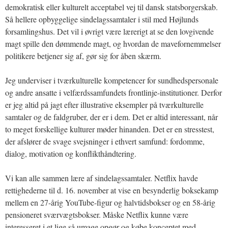
demokratisk eller kulturelt acceptabel vej til dansk statsborgerskab.
Så hellere opbyggelige sindelagssamtaler i stil med Højlunds
forsamlingshus. Det vil i øvrigt være lærerigt at se den lovgivende
magt spille den dømmende magt, og hvordan de mavefornemmelser
politikere betjener sig af, gør sig for åben skærm.
Jeg underviser i tværkulturelle kompetencer for sundhedspersonale
og andre ansatte i velfærdssamfundets frontlinje-institutioner. Derfor
er jeg altid på jagt efter illustrative eksempler på tværkulturelle
samtaler og de faldgruber, der er i dem. Det er altid interessant, når
to meget forskellige kulturer møder hinanden. Det er en stresstest,
der afslører de svage svejsninger i ethvert samfund: fordomme,
dialog, motivation og konflikthåndtering.
Vi kan alle sammen lære af sindelagssamtaler. Netflix havde
rettighederne til d. 16. november at vise en besynderlig boksekamp
mellem en 27-årig YouTube-figur og halvtidsbokser og en 58-årig
pensioneret sværvægtsbokser. Måske Netflix kunne være
interesseret i et lige så umage opgør og købe konceptet med