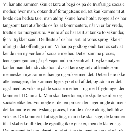
Vi har alle sammen skullet lære at begå os på de livsfarlige sociale
medier, hvor man, optændt af forargelsens ild, let kan komme til at
holde den bedste tale, man aldrig skulle have holdt. Nogle af os har
langsomt lært at afholde os fra at kommentere, når vi er for vrede,
trætte eller morgensure. Andre af os har lært at tænke to sekunder,
før vi trykker send. De fleste af os har lært, at vores sprog ikke er
ufarligt i det offentlige rum. Vi har på godt og ondt lært os selv at
kende i en ny verden af sociale medier. Det er samme proces,
teenagere gennemgår på vejen ind i voksenlivet. I psykoanalysen
kalder man det individuation, dvs at lære sig selv at kende som
menneske i nye sammenhænge og vokse med det. Det er bare ikke
alle teenagere, der kommer lige styrket ud af det, og sådan er det
også med os voksne på de sociale medier – og med flygtninge, der
kommer til Danmark. Man skal lære tonen, de skjulte værdier og
sociale etiketter. For nogle er det en proces der tager nogle år, mens
det for andre er en livslang proces, hvor de måske aldrig helt bliver
voksne. De kommer til at sige ting, man ikke skal sige; de kommer
til at skabe konflikter, de egentlig ikke ønsker, men de klarer sig.
Det er egentlig bare blevet for let at sige sin mening, og det går så