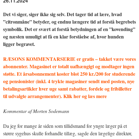
26.11.2024
Det vi siger, siger ikke sig selv. Det tager tid at lære, hvad
”citronmåne” betyder, og endnu længere tid at forstå begrebets
symbolik. Det er svært at forstå betydningen af en ”kovending”
og næsten umuligt at få en klar forståelse af, hvor hunden
ligger begravet.
RÆSONS KOMMENTARSERIE er gratis – takket være vores
abonnenter. Magasinet er totalt uafhængigt og modtager ingen
støtte. Et årsabonnement koster blot 250 kr./200 for studerende
og pensionister (inkl. 4 trykte magasiner sendt med posten, nye
betalingsartikler hver uge samt rabatter, fordele og fribilletter
til udvalgte arrangementer). Klik her og læs mere
Kommentar af Morten Sodemann
Da jeg for mange år siden som tillidsmand for yngre læger på et
større sygehus skulle forhandle tillæg, sagde den lægelige direktør,