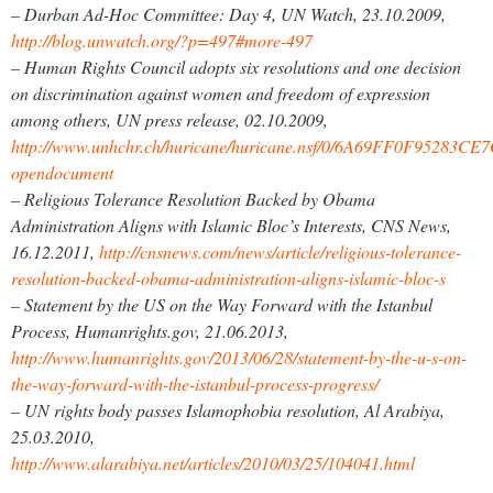
– Durban Ad-Hoc Committee: Day 4, UN Watch, 23.10.2009,
http://blog.unwatch.org/?p=497#more-497
– Human Rights Council adopts six resolutions and one decision
on discrimination against women and freedom of expression
among others, UN press release, 02.10.2009,
http://www.unhchr.ch/huricane/huricane.nsf/0/6A69FF0F95283C
opendocument
– Religious Tolerance Resolution Backed by Obama
Administration Aligns with Islamic Bloc’s Interests, CNS News,
16.12.2011,
http://cnsnews.com/news/article/religious-tolerance-
resolution-backed-obama-administration-aligns-islamic-bloc-s
– Statement by the US on the Way Forward with the Istanbul
Process, Humanrights.gov, 21.06.2013,
http://www.humanrights.gov/2013/06/28/statement-by-the-u-s-on-
the-way-forward-with-the-istanbul-process-progress/
– UN rights body passes Islamophobia resolution, Al Arabiya,
25.03.2010,
http://www.alarabiya.net/articles/2010/03/25/104041.html