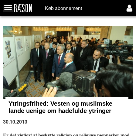
Køb abonnement
Ytringsfrihed:
Vesten og muslimske
lande uenige om hadefulde ytringer
30.10.2013
Er det vigtigst at beskytte religion og religiøse mennesker mod