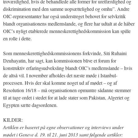
troværdighed, hvis de behandlede alle former for uretfærdighed og
diskrimination med den samme uopsættelighed og omhu”. Andre
OIC-repræsentanter har også understreget behovet for selvkritik
blandt organisationens medlemslande, og flere har udtalt at de håber
OIC’s nyligt etablerede menneskerettighedskommission kan spille
en rolle i dette.
Som menneskerettighedskommissionens forkvinde, Siti Ruhaini
Dzuhayatin, har sagt, kan kommissionen blive et forum for
konstruktiv erfaringsudveksling blandt OIC’s medlemslande – hvis
de altså vil. I november afholdes det næste møde i Istanbul-
processen. Hvis der skal komme noget ud af mødet – og af
Resolution 16/18 – må organisationen opmuntre sådanne stemmer
til at tage ordet i stedet for at lade stater som Pakistan, Algeriet og
Egypten sætte dagsordenen.
KILDER:
Artiklen er baseret på egne observationer og interviews under
mødet i Geneve d. 19. til 21. juni 2013 samt følgende artikler: