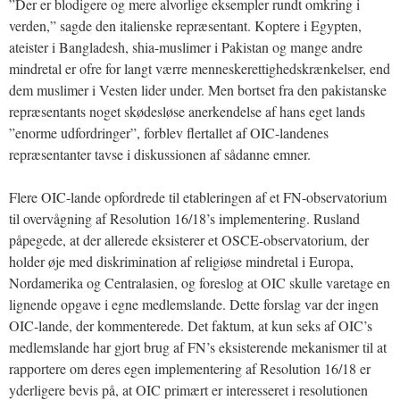
”Der er blodigere og mere alvorlige eksempler rundt omkring i
verden,” sagde den italienske repræsentant. Koptere i Egypten,
ateister i Bangladesh, shia-muslimer i Pakistan og mange andre
mindretal er ofre for langt værre menneskerettighedskrænkelser, end
dem muslimer i Vesten lider under. Men bortset fra den pakistanske
repræsentants noget skødesløse anerkendelse af hans eget lands
”enorme udfordringer”, forblev flertallet af OIC-landenes
repræsentanter tavse i diskussionen af sådanne emner.
Flere OIC-lande opfordrede til etableringen af et FN-observatorium
til overvågning af Resolution 16/18’s implementering. Rusland
påpegede, at der allerede eksisterer et OSCE-observatorium, der
holder øje med diskrimination af religiøse mindretal i Europa,
Nordamerika og Centralasien, og foreslog at OIC skulle varetage en
lignende opgave i egne medlemslande. Dette forslag var der ingen
OIC-lande, der kommenterede. Det faktum, at kun seks af OIC’s
medlemslande har gjort brug af FN’s eksisterende mekanismer til at
rapportere om deres egen implementering af Resolution 16/18 er
yderligere bevis på, at OIC primært er interesseret i resolutionen