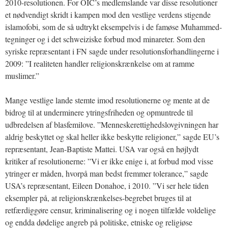
2010-resolutionen. For OIC’s medlemslande var disse resolutioner
et nødvendigt skridt i kampen mod den vestlige verdens stigende
islamofobi, som de så udtrykt eksempelvis i de famøse Muhammed-
tegninger og i det schweiziske forbud mod minareter. Som den
syriske repræsentant i FN sagde under resolutionsforhandlingerne i
2009: ”I realiteten handler religionskrænkelse om at ramme
muslimer.”
Mange vestlige lande stemte imod resolutionerne og mente at de
bidrog til at underminere ytringsfriheden og opmuntrede til
udbredelsen af blasfemilove. ”Menneskerettighedslovgivningen har
aldrig beskyttet og skal heller ikke beskytte religioner,” sagde EU’s
repræsentant, Jean-Baptiste Mattei. USA var også en højlydt
kritiker af resolutionerne: ”Vi er ikke enige i, at forbud mod visse
ytringer er måden, hvorpå man bedst fremmer tolerance,” sagde
USA’s repræsentant, Eileen Donahoe, i 2010. ”Vi ser hele tiden
eksempler på, at religionskrænkelses-begrebet bruges til at
retfærdiggøre censur, kriminalisering og i nogen tilfælde voldelige
og endda dødelige angreb på politiske, etniske og religiøse