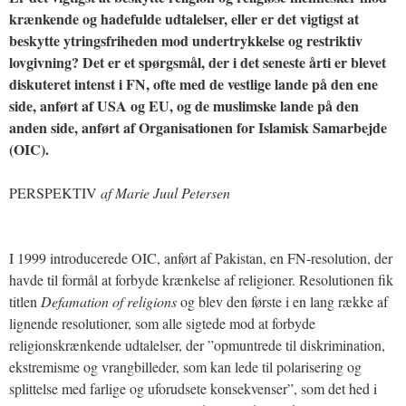
krænkende og hadefulde udtalelser, eller er det vigtigst at
beskytte ytringsfriheden mod undertrykkelse og restriktiv
lovgivning? Det er et spørgsmål, der i det seneste årti er blevet
diskuteret intenst i FN, ofte med de vestlige lande på den ene
side, anført af USA og EU, og de muslimske lande på den
anden side, anført af Organisationen for Islamisk Samarbejde
(OIC).
PERSPEKTIV
af Marie Juul Petersen
I 1999 introducerede OIC, anført af Pakistan, en FN-resolution, der
havde til formål at forbyde krænkelse af religioner. Resolutionen fik
titlen
Defamation of religions
og blev den første i en lang række af
lignende resolutioner, som alle sigtede mod at forbyde
religionskrænkende udtalelser, der ”opmuntrede til diskrimination,
ekstremisme og vrangbilleder, som kan lede til polarisering og
splittelse med farlige og uforudsete konsekvenser”, som det hed i