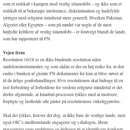
som et redskab i kampen mod vestlig islamofobi – og ikke som et
redskab til at bekæmpe intolerance, diskrimination og hadefylde
ytringer mod religiøse mindretal mere generelt. Hverken Pakistan,
Algeriet eller Egypten – som på mødet var nogle af de mest
højlydte kritikere af vestlig islamofobi – er forøvrigt blandt de lande,
som har rapporteret til FN.
Vejen frem
Resolution 16/18 er en ikke-bindende resolution uden
sanktionsinstrumenter, og som sådan er der en høj risiko for, at den
ender i bunken af glemte FN-dokumenter for kun at blive støvet af
til de årlige genforhandlinger. Hvis resolutionen skal bidrage til en
reel forbedring af forholdene for verdens religiøse mindretal er det
derfor afgørende, at Istanbul-processen lykkes med at motivere,
forpligte og fastholde alle parter på resolutionens virkeliggørelse.
Skal det lykkes, kræver det dog, at ikke bare de vestlige lande, men
også OIC’s medlemslande engagerer sig i dialogen, åbent
præsenterer egne problemer og bidrager til at identificere konkrete