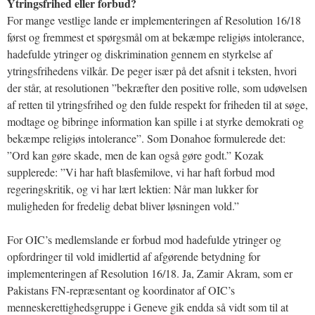
Ytringsfrihed eller forbud?
For mange vestlige lande er implementeringen af Resolution 16/18
først og fremmest et spørgsmål om at bekæmpe religiøs intolerance,
hadefulde ytringer og diskrimination gennem en styrkelse af
ytringsfrihedens vilkår. De peger især på det afsnit i teksten, hvori
der står, at resolutionen ”bekræfter den positive rolle, som udøvelsen
af retten til ytringsfrihed og den fulde respekt for friheden til at søge,
modtage og bibringe information kan spille i at styrke demokrati og
bekæmpe religiøs intolerance”. Som Donahoe formulerede det:
”Ord kan gøre skade, men de kan også gøre godt.” Kozak
supplerede: ”Vi har haft blasfemilove, vi har haft forbud mod
regeringskritik, og vi har lært lektien: Når man lukker for
muligheden for fredelig debat bliver løsningen vold.”
For OIC’s medlemslande er forbud mod hadefulde ytringer og
opfordringer til vold imidlertid af afgørende betydning for
implementeringen af Resolution 16/18. Ja, Zamir Akram, som er
Pakistans FN-repræsentant og koordinator af OIC’s
menneskerettighedsgruppe i Geneve gik endda så vidt som til at