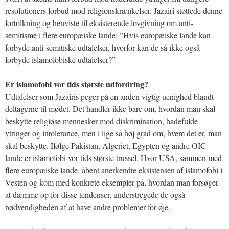
resolutioners forbud mod religionskrænkelser. Jazairi støttede denne
fortolkning og henviste til eksisterende lovgivning om anti-
semitisme i flere europæiske lande: ”Hvis europæiske lande kan
forbyde anti-semitiske udtalelser, hvorfor kan de så ikke også
forbyde islamofobiske udtalelser?”
Er islamofobi vor tids største udfordring?
Udtalelser som Jazairis peger på en anden vigtig uenighed blandt
deltagerne til mødet. Det handler ikke bare om, hvordan man skal
beskytte religiøse mennesker mod diskrimination, hadefulde
ytringer og intolerance, men i lige så høj grad om, hvem det er, man
skal beskytte. Ifølge Pakistan, Algeriet, Egypten og andre OIC-
lande er islamofobi vor tids største trussel. Hvor USA, sammen med
flere europæiske lande, åbent anerkendte eksistensen af islamofobi i
Vesten og kom med konkrete eksempler på, hvordan man forsøger
at dæmme op for disse tendenser, understregede de også
nødvendigheden af at have andre problemer for øje.