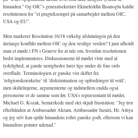
hinanden.” Og OIC’s generalsekretær Ekmeleddin Ihsanoglu kaldte
resolutionen for ”et pragteksempel på samarbejdet mellem OIC,
USA og EU”.
Men markerer Resolution 16/18 virkelig afslutningen på den
årelange konflikt mellem OIC og den vestlige verden? I juni afholdt
man et møde i FN i Geneve for at tale om, hvordan resolutionen
bedst implementeres. Diskussionerne til mødet viste med al
tydelighed, at gamle uenigheder lurer lige under de fine ords
overflade. Terminologien er ganske vist skiftet fra
’religionskrænkelse’ til ’diskrimination og opfordringer til vold’,
men skillelinjerne, argumenterne og indimellem endda også
personerne er de samme som før. USA’s repræsentant til mødet,
Michael G. Kozak, bemærkede med slet skjult frustration: ”Jeg tror
efterhånden at Ambassadør Akram, Ambassadør Jazairi, Hr. Attiya
og jeg selv kan spille hinandens roller ganske godt, eftersom vi kan
hinandens pointer udenad.”