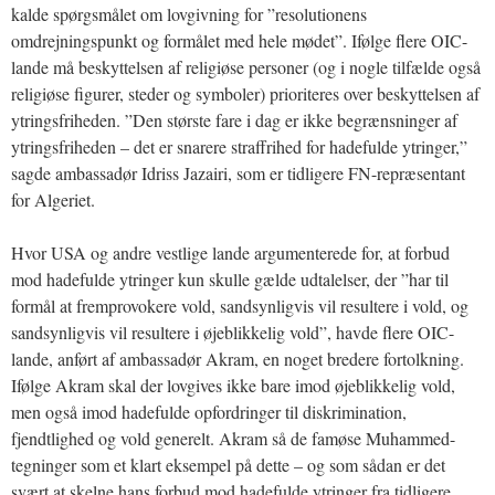
kalde spørgsmålet om lovgivning for ”resolutionens
omdrejningspunkt og formålet med hele mødet”. Ifølge flere OIC-
lande må beskyttelsen af religiøse personer (og i nogle tilfælde også
religiøse figurer, steder og symboler) prioriteres over beskyttelsen af
ytringsfriheden. ”Den største fare i dag er ikke begrænsninger af
ytringsfriheden – det er snarere straffrihed for hadefulde ytringer,”
sagde ambassadør Idriss Jazairi, som er tidligere FN-repræsentant
for Algeriet.
Hvor USA og andre vestlige lande argumenterede for, at forbud
mod hadefulde ytringer kun skulle gælde udtalelser, der ”har til
formål at fremprovokere vold, sandsynligvis vil resultere i vold, og
sandsynligvis vil resultere i øjeblikkelig vold”, havde flere OIC-
lande, anført af ambassadør Akram, en noget bredere fortolkning.
Ifølge Akram skal der lovgives ikke bare imod øjeblikkelig vold,
men også imod hadefulde opfordringer til diskrimination,
fjendtlighed og vold generelt. Akram så de famøse Muhammed-
tegninger som et klart eksempel på dette – og som sådan er det
svært at skelne hans forbud mod hadefulde ytringer fra tidligere