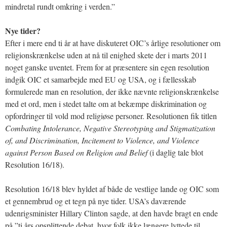
mindretal rundt omkring i verden.”
Nye tider?
Efter i mere end ti år at have diskuteret OIC’s årlige resolutioner om
religionskrænkelse uden at nå til enighed skete der i marts 2011
noget ganske uventet. Frem for at præsentere sin egen resolution
indgik OIC et samarbejde med EU og USA, og i fællesskab
formulerede man en resolution, der ikke nævnte religionskrænkelse
med et ord, men i stedet talte om at bekæmpe diskrimination og
opfordringer til vold mod religiøse personer. Resolutionen fik titlen
Combating Intolerance, Negative Stereotyping and Stigmatization
of, and Discrimination, Incitement to Violence, and Violence
against Person Based on Religion and Belief
(i daglig tale blot
Resolution 16/18).
Resolution 16/18 blev hyldet af både de vestlige lande og OIC som
et gennembrud og et tegn på nye tider. USA’s daværende
udenrigsminister Hillary Clinton sagde, at den havde bragt en ende
på ”ti års opsplittende debat, hvor folk ikke længere lyttede til