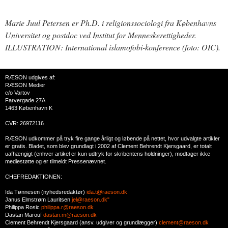
Marie Juul Petersen er Ph.D. i religionssociologi fra Københavns
Universitet og postdoc ved Institut for Menneskerettigheder.
ILLUSTRATION: International islamofobi-konference (foto: OIC).
RÆSON udgives af:
RÆSON Medier
c/o Vartov
Farvergade 27A
1463 København K
CVR: 26972116
RÆSON udkommer på tryk fire gange årligt og løbende på nettet, hvor udvalgte artikler
er gratis. Bladet, som blev grundlagt i 2002 af Clement Behrendt Kjersgaard, er totalt
uafhængigt (enhver artikel er kun udtryk for skribentens holdninger), modtager ikke
mediestøtte og er tilmeldt Pressenævnet.
CHEFREDAKTIONEN:
Ida Tønnesen (nyhedsredaktør)
ida.t@raeson.dk
Janus Elmstrøm Lauritsen
jel@raeson.dk"
Philippa Rosic
philippa.r@raeson.dk
Dastan Marouf
dastan.m@raeson.dk
Clement Behrendt Kjersgaard (ansv. udgiver og grundlægger)
clement@raeson.dk