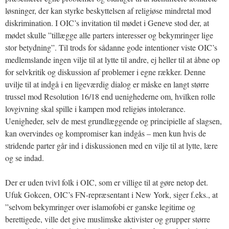
løsninger, der kan styrke beskyttelsen af religiøse mindretal mod
diskrimination. I OIC’s invitation til mødet i Geneve stod der, at
mødet skulle ”tillægge alle parters interesser og bekymringer lige
stor betydning”. Til trods for sådanne gode intentioner viste OIC’s
medlemslande ingen vilje til at lytte til andre, ej heller til at åbne op
for selvkritik og diskussion af problemer i egne rækker. Denne
uvilje til at indgå i en ligeværdig dialog er måske en langt større
trussel mod Resolution 16/18 end uenighederne om, hvilken rolle
lovgivning skal spille i kampen mod religiøs intolerance.
Uenigheder, selv de mest grundlæggende og principielle af slagsen,
kan overvindes og kompromiser kan indgås – men kun hvis de
stridende parter går ind i diskussionen med en vilje til at lytte, lære
og se indad.
Der er uden tvivl folk i OIC, som er villige til at gøre netop det.
Ufuk Gokcen, OIC’s FN-repræsentant i New York, siger f.eks., at
”selvom bekymringer over islamofobi er ganske legitime og
berettigede, ville det give muslimske aktivister og grupper større