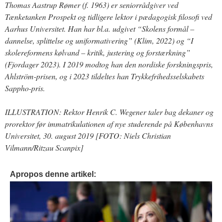
Thomas Aastrup Rømer (f. 1963) er seniorrådgiver ved
Tænketanken Prospekt og tidligere lektor i pædagogisk filosofi ved
Aarhus Universitet. Han har bl.a. udgivet “Skolens formål –
dannelse, splittelse og uniformativering” (Klim, 2022) og “I
skolereformens kølvand – kritik, justering og forstærkning”
(Fjordager 2023). I 2019 modtog han den nordiske forskningspris,
Ahlström-prisen, og i 2023 tildeltes han Trykkefrihedsselskabets
Sappho-pris.
ILLUSTRATION: Rektor Henrik C. Wegener taler bag dekaner og
prorektor før immatrikulationen af nye studerende på Københavns
Universitet, 30. august 2019 [FOTO: Niels Christian
Vilmann/Ritzau Scanpix]
Apropos denne artikel: