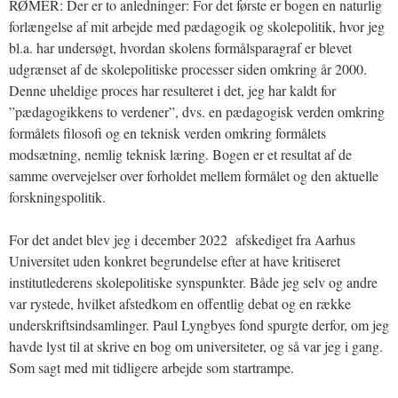
RØMER: Der er to anledninger: For det første er bogen en naturlig
forlængelse af mit arbejde med pædagogik og skolepolitik, hvor jeg
bl.a. har undersøgt, hvordan skolens formålsparagraf er blevet
udgrænset af de skolepolitiske processer siden omkring år 2000.
Denne uheldige proces har resulteret i det, jeg har kaldt for
”pædagogikkens to verdener”, dvs. en pædagogisk verden omkring
formålets filosofi og en teknisk verden omkring formålets
modsætning, nemlig teknisk læring. Bogen er et resultat af de
samme overvejelser over forholdet mellem formålet og den aktuelle
forskningspolitik.
For det andet blev jeg i december 2022 afskediget fra Aarhus
Universitet uden konkret begrundelse efter at have kritiseret
institutlederens skolepolitiske synspunkter. Både jeg selv og andre
var rystede, hvilket afstedkom en offentlig debat og en række
underskriftsindsamlinger. Paul Lyngbyes fond spurgte derfor, om jeg
havde lyst til at skrive en bog om universiteter, og så var jeg i gang.
Som sagt med mit tidligere arbejde som startrampe.