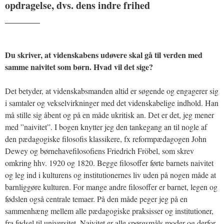
opdragelse, dvs. dens indre frihed
_______
Du skriver, at videnskabens udøvere skal gå til verden med
samme naivitet som børn. Hvad vil det sige?
Det betyder, at videnskabsmanden altid er søgende og engagerer sig
i samtaler og vekselvirkninger med det videnskabelige indhold. Han
må stille sig åbent og på en måde ukritisk an. Det er det, jeg mener
med ”naivitet”. I bogen knytter jeg den tankegang an til nogle af
den pædagogiske filosofis klassikere, fx reformpædagogen John
Dewey og børnehavefilosofiens Friedrich Fröbel, som skrev
omkring hhv. 1920 og 1820. Begge filosoffer førte barnets naivitet
og leg ind i kulturens og institutionernes liv uden på nogen måde at
barnliggøre kulturen. For mange andre filosoffer er barnet, legen og
fødslen også centrale temaer. På den måde peger jeg på en
sammenhæng mellem alle pædagogiske praksisser og institutioner,
fra fødsel til universitet. Naivitet er alle spørgsmåls moder og derfor