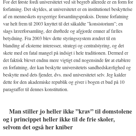
For det første fordi universitetet ved sit begreb allerede er en form for
forfatning. Det skyldes, at universitetet er en institutionel beskyttelse
af en menneskets nysgerrige forsamlingspraksis. Denne forfatning
var helt frem til 2003 knyttet til det såkaldte ”konsistorium”; en
slags lærerforsamling, der drøftede og afgjorde emner af fælles
betydning. Fra 2003 blev dette styringssystem ændret til en
blanding af eksterne interesser, strategi og centralstyring, og det
skete med en fatal mangel på indsigt i hele traditionen. Dermed er
det faktisk blevet endnu mere vigtigt end nogensinde før at etablere
en forfatning, der kan beskytte universitetets sandhedskærlighed og
beskytte mod dets fjender, dvs. mod universitetet selv. Jeg kalder
dette for den akademiske republik og giver i bogen et bud på 10
paragraffer til dennes konstitution.
Man stiller jo heller ikke ”krav” til domstolene
og i princippet heller ikke til de frie skoler,
selvom det også her kniber
_______