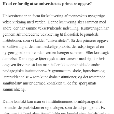
Hvad er for dig at se universitetets primære opgave?
Universitetet er en form for kultivering af menneskets nysgerrige
vekselvirkning med verden. Denne kultivering sker sammen med
andre, der har samme vekselvirkende indstilling. Kultiveringen har
gennem århundrederne udviklet sig til filosofisk begrundede
institutioner, som vi kalder ”universiteter”. Så den primære opgave
er kultivering af den menneskelige praksis, der udspringer af en
nysgerrighed om, hvordan verden hænger sammen. Eller kort sagt:
dannelse. Den opgave fører også et stort ansvar med sig, for hvis
opgaven forvitrer, så kan man heller ikke opretholde de andre
pædagogiske institutioner – fx gymnasium, skole, børnehave og
læreruddannelse – som kundskabsinstitutioner, og det resterende
samfundsliv mister dermed kontakten til de frie spørgsmåls
sammenhæng.
Denne kontakt kan man se i institutionernes formålsparagraffer,
herunder de praksisformer og dialoger, som de udspringer af. Fx
taler man i folkeskolens formål både om kundskaber, åndsfrihed og