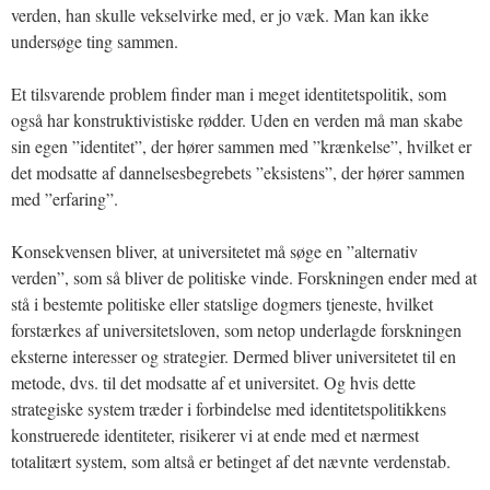
verden, han skulle vekselvirke med, er jo væk. Man kan ikke
undersøge ting sammen.
Et tilsvarende problem finder man i meget identitetspolitik, som
også har konstruktivistiske rødder. Uden en verden må man skabe
sin egen ”identitet”, der hører sammen med ”krænkelse”, hvilket er
det modsatte af dannelsesbegrebets ”eksistens”, der hører sammen
med ”erfaring”.
Konsekvensen bliver, at universitetet må søge en ”alternativ
verden”, som så bliver de politiske vinde. Forskningen ender med at
stå i bestemte politiske eller statslige dogmers tjeneste, hvilket
forstærkes af universitetsloven, som netop underlagde forskningen
eksterne interesser og strategier. Dermed bliver universitetet til en
metode, dvs. til det modsatte af et universitet. Og hvis dette
strategiske system træder i forbindelse med identitetspolitikkens
konstruerede identiteter, risikerer vi at ende med et nærmest
totalitært system, som altså er betinget af det nævnte verdenstab.