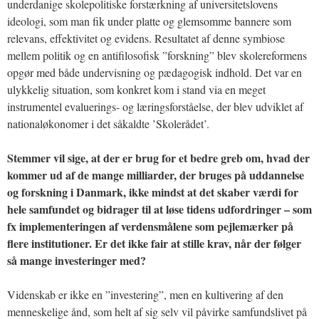
underdanige skolepolitiske forstærkning af universitetslovens
ideologi, som man fik under platte og glemsomme bannere som
relevans, effektivitet og evidens. Resultatet af denne symbiose
mellem politik og en antifilosofisk ”forskning” blev skolereformens
opgør med både undervisning og pædagogisk indhold. Det var en
ulykkelig situation, som konkret kom i stand via en meget
instrumentel evaluerings- og læringsforståelse, der blev udviklet af
nationaløkonomer i det såkaldte ’Skolerådet’.
Stemmer vil sige, at der er brug for et bedre greb om, hvad der
kommer ud af de mange milliarder, der bruges på uddannelse
og forskning i Danmark, ikke mindst at det skaber værdi for
hele samfundet og bidrager til at løse tidens udfordringer – som
fx implementeringen af verdensmålene som pejlemærker på
flere institutioner. Er det ikke fair at stille krav, når der følger
så mange investeringer med?
Videnskab er ikke en ”investering”, men en kultivering af den
menneskelige ånd, som helt af sig selv vil påvirke samfundslivet på