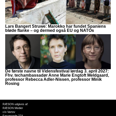
Lars Bangert Struwe: Marokko har fundet Spaniens
bløde flanke – og dermed også EU og NATOs
De første navne til Vidensfestival lørdag 3. april 2027:
Fhv. techambassadør Anne Marie Engtoft Meldgaard,
professor Rebecca Adler-Nissen, professor Minik
Rosing
RÆSON udgives af:
RÆSON Medier
c/o Vartov
Farvergade 27A