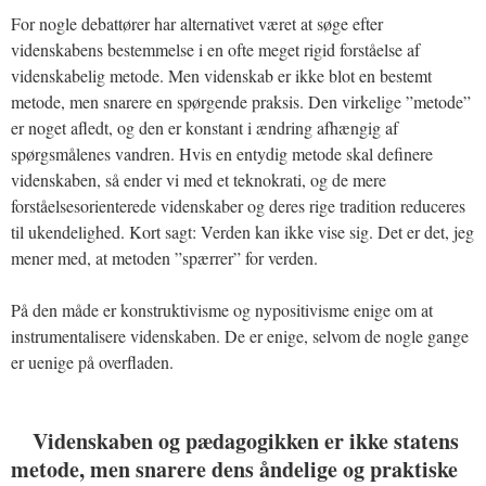
For nogle debattører har alternativet været at søge efter
videnskabens bestemmelse i en ofte meget rigid forståelse af
videnskabelig metode. Men videnskab er ikke blot en bestemt
metode, men snarere en spørgende praksis. Den virkelige ”metode”
er noget afledt, og den er konstant i ændring afhængig af
spørgsmålenes vandren. Hvis en entydig metode skal definere
videnskaben, så ender vi med et teknokrati, og de mere
forståelsesorienterede videnskaber og deres rige tradition reduceres
til ukendelighed. Kort sagt: Verden kan ikke vise sig. Det er det, jeg
mener med, at metoden ”spærrer” for verden.
På den måde er konstruktivisme og nypositivisme enige om at
instrumentalisere videnskaben. De er enige, selvom de nogle gange
er uenige på overfladen.
Videnskaben og pædagogikken er ikke statens
metode, men snarere dens åndelige og praktiske