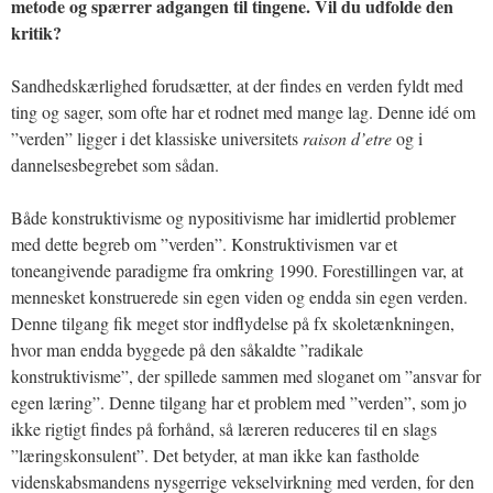
metode og spærrer adgangen til tingene. Vil du udfolde den
kritik?
Sandhedskærlighed forudsætter, at der findes en verden fyldt med
ting og sager, som ofte har et rodnet med mange lag. Denne idé om
”verden” ligger i det klassiske universitets
raison d’etre
og i
dannelsesbegrebet som sådan.
Både konstruktivisme og nypositivisme har imidlertid problemer
med dette begreb om ”verden”. Konstruktivismen var et
toneangivende paradigme fra omkring 1990. Forestillingen var, at
mennesket konstruerede sin egen viden og endda sin egen verden.
Denne tilgang fik meget stor indflydelse på fx skoletænkningen,
hvor man endda byggede på den såkaldte ”radikale
konstruktivisme”, der spillede sammen med sloganet om ”ansvar for
egen læring”. Denne tilgang har et problem med ”verden”, som jo
ikke rigtigt findes på forhånd, så læreren reduceres til en slags
”læringskonsulent”. Det betyder, at man ikke kan fastholde
videnskabsmandens nysgerrige vekselvirkning med verden, for den