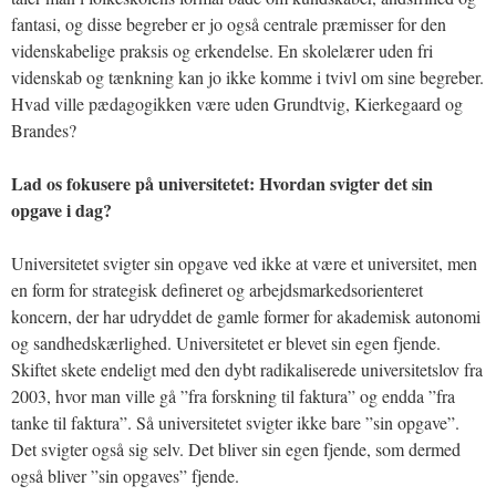
fantasi, og disse begreber er jo også centrale præmisser for den
videnskabelige praksis og erkendelse. En skolelærer uden fri
videnskab og tænkning kan jo ikke komme i tvivl om sine begreber.
Hvad ville pædagogikken være uden Grundtvig, Kierkegaard og
Brandes?
Lad os fokusere på universitetet: Hvordan svigter det sin
opgave i dag?
Universitetet svigter sin opgave ved ikke at være et universitet, men
en form for strategisk defineret og arbejdsmarkedsorienteret
koncern, der har udryddet de gamle former for akademisk autonomi
og sandhedskærlighed. Universitetet er blevet sin egen fjende.
Skiftet skete endeligt med den dybt radikaliserede universitetslov fra
2003, hvor man ville gå ”fra forskning til faktura” og endda ”fra
tanke til faktura”. Så universitetet svigter ikke bare ”sin opgave”.
Det svigter også sig selv. Det bliver sin egen fjende, som dermed
også bliver ”sin opgaves” fjende.