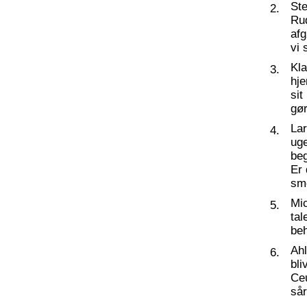
St
2.
Ru
af
vi 
Kl
3.
hj
sit
gør
La
4.
ug
beg
Er 
sm
Mic
5.
tal
beh
Ahl
6.
bli
Ceu
så