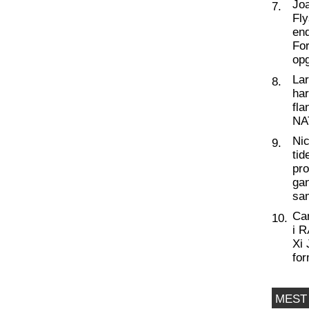
Joa
7.
Fly
end
For
op
La
8.
har
fl
NA
Nic
9.
tid
pro
ga
sa
Ca
10.
i 
Xi 
for
MEST