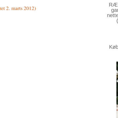
RÆS
et 2. marts 2012)
ga
nett
Køb 