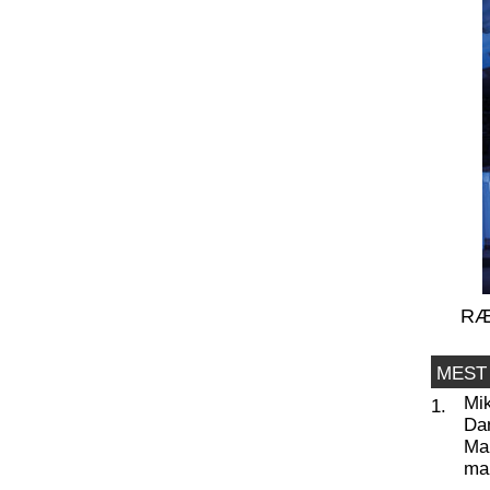
RÆ
MEST
Mi
1.
Da
Man
ma