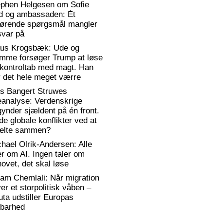
ephen Helgesen om Sofie
d og ambassaden: Ét
gørende spørgsmål mangler
svar på
aus Krogsbæk: Ude og
emme forsøger Trump at løse
 kontroltab med magt. Han
 det hele meget værre
rs Bangert Struwes
eanalyse: Verdenskrige
ynder sjældent på én front.
de globale konflikter ved at
elte sammen?
hael Olrik-Andersen: Alle
er om AI. Ingen taler om
ovet, det skal løse
am Chemlali: Når migration
ver et storpolitisk våben –
ta udstiller Europas
rbarhed