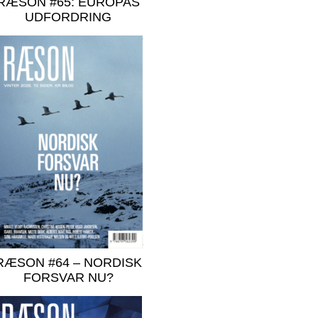
RÆSON #65: EUROPAS
UDFORDRING
RÆSON #64 – NORDISK
FORSVAR NU?