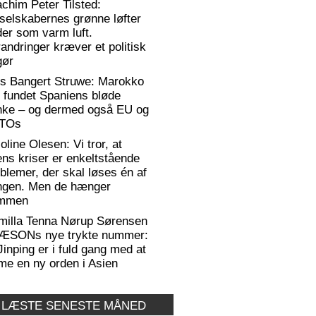
chim Peter Tilsted:
selskabernes grønne løfter
er som varm luft.
andringer kræver et politisk
gør
rs Bangert Struwe: Marokko
 fundet Spaniens bløde
anke – og dermed også EU og
TOs
oline Olesen: Vi tror, at
ens kriser er enkeltstående
blemer, der skal løses én af
ngen. Men de hænger
mmen
milla Tenna Nørup Sørensen
RÆSONs nye trykte nummer:
Jinping er i fuld gang med at
me en ny orden i Asien
 LÆSTE SENESTE MÅNED