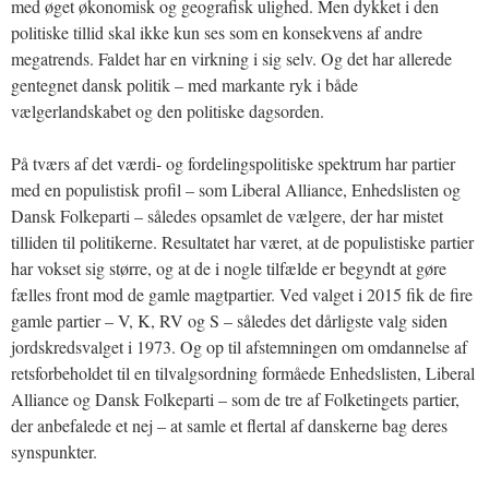
med øget økonomisk og geografisk ulighed. Men dykket i den
politiske tillid skal ikke kun ses som en konsekvens af andre
megatrends. Faldet har en virkning i sig selv. Og det har allerede
gentegnet dansk politik – med markante ryk i både
vælgerlandskabet og den politiske dagsorden.
På tværs af det værdi- og fordelingspolitiske spektrum har partier
med en populistisk profil – som Liberal Alliance, Enhedslisten og
Dansk Folkeparti – således opsamlet de vælgere, der har mistet
tilliden til politikerne. Resultatet har været, at de populistiske partier
har vokset sig større, og at de i nogle tilfælde er begyndt at gøre
fælles front mod de gamle magtpartier. Ved valget i 2015 fik de fire
gamle partier – V, K, RV og S – således det dårligste valg siden
jordskredsvalget i 1973. Og op til afstemningen om omdannelse af
retsforbeholdet til en tilvalgsordning formåede Enhedslisten, Liberal
Alliance og Dansk Folkeparti – som de tre af Folketingets partier,
der anbefalede et nej – at samle et flertal af danskerne bag deres
synspunkter.