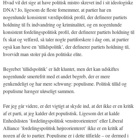
Hvad vil det sige at have politisk mistro skrevet ind i sit ideologiske
DNA? Jo, ligesom de fleste fornemmer, at partier har en
nogenlunde konsistent værdipolitisk profil, der definerer partiets
holdning til fx indvandring og kriminalitet, og en nogenlunde
konsistent fordelingspolitisk profil, der definerer partiets holdning til
fx skat og velfærd, så taler nogle partiforskere i dag om, at partier
også kan have en ’tillidspolitik’, der definerer partiets holdning til,
hvorvidt man stoler på den politiske elite.
Begrebet ’tillidspolitik’ er lidt kluntet, men det kan udskiftes
nogenlunde smertefrit med et andet begreb, der er mere
genkendeligt og har mere schwung: populisme. Politisk tillid og
populisme hænger uløseligt sammen.
Før jeg går videre, er det vigtigt at skyde ind, at det ikke er en kritik
af et parti, at jeg kalder det populistisk. Ligesom det at kalde
Enhedslisten ’fordelingspolitisk venstreorienteret’ eller Liberal
Alliance ’fordelingspolitisk højreorienteret’ ikke er en kritik af
nogen af de to partier. Populisme er i dette tilfælde – og dermed i