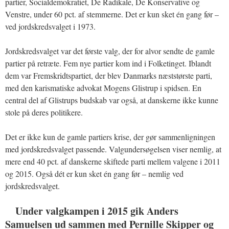
partier, Socialdemokratiet, De Radikale, De Konservative og
Venstre, under 60 pct. af stemmerne. Det er kun sket én gang før –
ved jordskredsvalget i 1973.
Jordskredsvalget var det første valg, der for alvor sendte de gamle
partier på retræte. Fem nye partier kom ind i Folketinget. Iblandt
dem var Fremskridtspartiet, der blev Danmarks næststørste parti,
med den karismatiske advokat Mogens Glistrup i spidsen. En
central del af Glistrups budskab var også, at danskerne ikke kunne
stole på deres politikere.
Det er ikke kun de gamle partiers krise, der gør sammenligningen
med jordskredsvalget passende. Valgundersøgelsen viser nemlig, at
mere end 40 pct. af danskerne skiftede parti mellem valgene i 2011
og 2015. Også dét er kun sket én gang før – nemlig ved
jordskredsvalget.
Under valgkampen i 2015 gik Anders
Samuelsen ud sammen med Pernille Skipper og