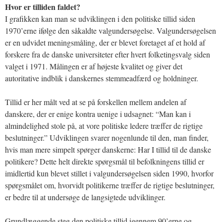
Hvor er tilliden faldet?
I grafikken kan man se udviklingen i den politiske tillid siden
1970’erne ifølge den såkaldte valgundersøgelse. Valgundersøgelsen
er en udvidet meningsmåling, der er blevet foretaget af et hold af
forskere fra de danske universiteter efter hvert folketingsvalg siden
valget i 1971. Målingen er af højeste kvalitet og giver det
autoritative indblik i danskernes stemmeadfærd og holdninger.
Tillid er her målt ved at se på forskellen mellem andelen af
danskere, der er enige kontra uenige i udsagnet: “Man kan i
almindelighed stole på, at vore politiske ledere træffer de rigtige
beslutninger.” Udviklingen svarer nogenlunde til den, man finder,
hvis man mere simpelt spørger danskerne: Har I tillid til de danske
politikere? Dette helt direkte spørgsmål til befolkningens tillid er
imidlertid kun blevet stillet i valgundersøgelsen siden 1990, hvorfor
spørgsmålet om, hvorvidt politikerne træffer de rigtige beslutninger,
er bedre til at undersøge de langsigtede udviklinger.
Grundlæggende steg den politiske tillid igennem 90’erne og