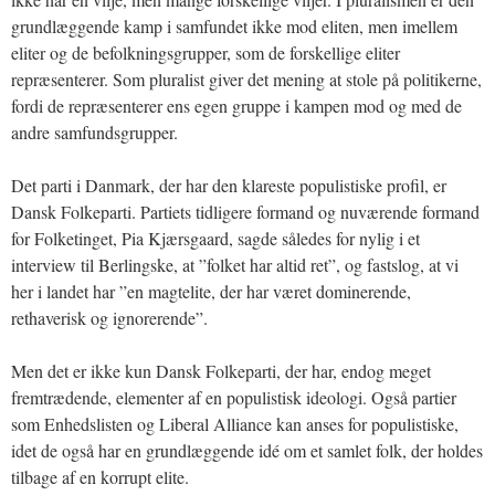
grundlæggende kamp i samfundet ikke mod eliten, men imellem
eliter og de befolkningsgrupper, som de forskellige eliter
repræsenterer. Som pluralist giver det mening at stole på politikerne,
fordi de repræsenterer ens egen gruppe i kampen mod og med de
andre samfundsgrupper.
Det parti i Danmark, der har den klareste populistiske profil, er
Dansk Folkeparti. Partiets tidligere formand og nuværende formand
for Folketinget, Pia Kjærsgaard, sagde således for nylig i et
interview til Berlingske, at ”folket har altid ret”, og fastslog, at vi
her i landet har ”en magtelite, der har været dominerende,
rethaverisk og ignorerende”.
Men det er ikke kun Dansk Folkeparti, der har, endog meget
fremtrædende, elementer af en populistisk ideologi. Også partier
som Enhedslisten og Liberal Alliance kan anses for populistiske,
idet de også har en grundlæggende idé om et samlet folk, der holdes
tilbage af en korrupt elite.