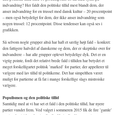
indvandring? Her faldt den politiske tillid mest blandt dem, der
anser indvandring for en trussel mod dansk kultur – 20 procentpoint
– men også betydeligt for dem, der ikke anser indvandring som
nogen trussel: 12 procentpoint. Disse tendenser kan også ses i
grafikken.
Så selvom nogle grupper altså har haft et særlig højt fald – konkret:
den fattigere halvdel af danskerne og dem, der er skeptiske over for
indvandrere – har alle grupper oplevet betydelige dyk. Det er en
vigtig pointe, fordi det relativt brede fald i tilliden har betydet et
meget forskelligartet politisk ’marked’ for partier, der appellerer til
vælgere med lav tillid til politikerne. Det har simpelthen været
muligt for partierne at få fat i mange forskellige slags mistroiske
vælgere.
Populismen og den politiske tillid
Samtidig med at vi har set et fald i den politiske tillid, har nyere
partier vundet frem. Ved valget i sommeren 2015 fik de fire ’gamle’