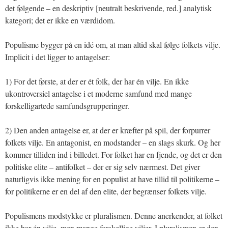
det følgende – en deskriptiv [neutralt beskrivende, red.] analytisk
kategori; det er ikke en værdidom.
Populisme bygger på en idé om, at man altid skal følge folkets vilje.
Implicit i det ligger to antagelser:
1) For det første, at der er ét folk, der har én vilje. En ikke
ukontroversiel antagelse i et moderne samfund med mange
forskelligartede samfundsgrupperinger.
2) Den anden antagelse er, at der er kræfter på spil, der forpurrer
folkets vilje. En antagonist, en modstander – en slags skurk. Og her
kommer tilliden ind i billedet. For folket har en fjende, og det er den
politiske elite – antifolket – der er sig selv nærmest. Det giver
naturligvis ikke mening for en populist at have tillid til politikerne –
for politikerne er en del af den elite, der begrænser folkets vilje.
Populismens modstykke er pluralismen. Denne anerkender, at folket
ikke har én vilje, men mange forskellige viljer. I pluralismen er den