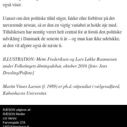
også viser.
Uanset om den politiske tillid stiger, falder eller forbliver på det
nuværende niveau, så er den en vigtig variabel at holde øje med.
Tillidskrisen har nemlig været helt central for at forstå den politiske
udvikling i Danmark de seneste ti år – og man kan ikke udelukke,
at den vil afgøre også de næste ti.
ILLUSTRATION: Mette Frederiksen og Lars Løkke Rasmussen
under Folketingets åbningsdebat, oktober 2016 [foto: Jens
Dresling/Polfoto]
Martin Vinæs Larsen (f. 1989) er ph.d.-stipendiat i vælgeradfærd,
Københavns Universitet.
RÆSON udgives af:
RÆSON Medier
c/o Vartov
Farvergade 27A
1463 København K