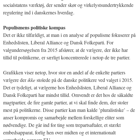
socialstatens værktøj, der sender skør og virkelystsundertrykkende
regulering ind i danskernes hverdag.
Populismens politiske kompas
Det er ikke tilfældigt, at man i en analyse af populisme fokuserer på
Enhedslisten, Liberal Alliance og Dansk Folkeparti. For
valgundersøgelsen fra 2015 afslører, at de vælgere, der ikke har
tillid til politikerne, er særligt koncentrerede i netop de tre partier.
Grafikken viser netop, hvor stor en andel af de enkelte partiers
vælgere der
ikke
stolede på de danske politikere ved valget i 2015.
Det er tydeligt, at vælgerne hos Enhedslisten, Liberal Alliance og
Dansk Folkeparti har mindst tillid. Omvendt er det hos de såkaldte
magtpartier, de fire gamle partier, at vi skal finde dem, der stoler
mest på politikerne. Disse partier kan man kalde ’pluralistiske’ – de
anser kompromis og samarbejde mellem forskellige eliter som
nødvendige. De går ind for ting som trepartsaftaler, et stærkt
embedsapparat, forlig hen over midten og et internationalt
samarbejde gennem EU.