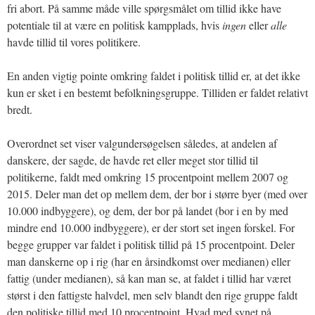
fri abort. På samme måde ville spørgsmålet om tillid ikke have
potentiale til at være en politisk kampplads, hvis
ingen
eller
alle
havde tillid til vores politikere.
En anden vigtig pointe omkring faldet i politisk tillid er, at det ikke
kun er sket i en bestemt befolkningsgruppe. Tilliden er faldet relativt
bredt.
Overordnet set viser valgundersøgelsen således, at andelen af
danskere, der sagde, de havde ret eller meget stor tillid til
politikerne, faldt med omkring 15 procentpoint mellem 2007 og
2015. Deler man det op mellem dem, der bor i større byer (med over
10.000 indbyggere), og dem, der bor på landet (bor i en by med
mindre end 10.000 indbyggere), er der stort set ingen forskel. For
begge grupper var faldet i politisk tillid på 15 procentpoint. Deler
man danskerne op i rig (har en årsindkomst over medianen) eller
fattig (under medianen), så kan man se, at faldet i tillid har været
størst i den fattigste halvdel, men selv blandt den rige gruppe faldt
den politiske tillid med 10 procentpoint. Hvad med synet på