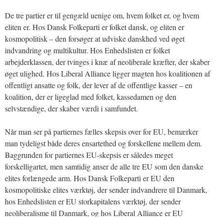
De tre partier er til gengæld uenige om, hvem folket er, og hvem
eliten er. Hos Dansk Folkeparti er folket dansk, og eliten er
kosmopolitisk – den forsøger at udviske danskhed ved øget
indvandring og multikultur. Hos Enhedslisten er folket
arbejderklassen, der tvinges i knæ af neoliberale kræfter, der skaber
øget ulighed. Hos Liberal Alliance ligger magten hos koalitionen af
offentligt ansatte og folk, der lever af de offentlige kasser – en
koalition, der er ligeglad med folket, kassedamen og den
selvstændige, der skaber værdi i samfundet.
Når man ser på partiernes fælles skepsis over for EU, bemærker
man tydeligst både deres ensartethed og forskellene mellem dem.
Baggrunden for partiernes EU-skepsis er således meget
forskelligartet, men samtidig anser de alle tre EU som den danske
elites forlængede arm. Hos Dansk Folkeparti er EU den
kosmopolitiske elites værktøj, der sender indvandrere til Danmark,
hos Enhedslisten er EU storkapitalens værktøj, der sender
neoliberalisme til Danmark, og hos Liberal Alliance er EU