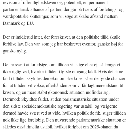
revision af offentlighedsloven og, potentielt, en permanent
parlamentarisk alliance af partier, der går på tværs af fordelings- og
værdipolitiske skillelinjer, som vil søge at skabe afstand mellem
Danmark og EU.
Der er imidlertid intet, der foreskriver, at den politiske tillid skulle
forblive lav. Den var, som jeg har beskrevet ovenfor, ganske høj for
ganske nylig.
Det er svært at forudsige, om tilliden vil stige eller ej, så længe vi
ikke rigtig ved, hvorfor tilliden i første omgang faldt. Hvis det store
fald i tilliden skyldtes den økonomiske krise, så er der gode chancer
for, at tilliden vil vokse, efterhånden som vi får lagt mere afstand til
krisen, og en mere stabil økonomisk situation indfinder sig.
Derimod: Skyldtes faldet, at den parlamentariske situation under
den sidste socialdemokratiske regering var ustabil, og vælgerne
dermed havde svært ved at vide, hvilken politik de fik, stiger tilliden
nok ikke lige foreløbig. Den nuværende parlamentariske situation er
således også rimelig ustabil, hvilket forløbet om 2025-planen da