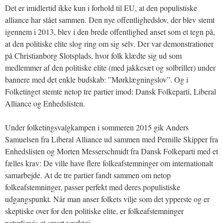
Det er imidlertid ikke kun i forhold til EU, at den populistiske
alliance har stået sammen. Den nye offentlighedslov, der blev stemt
igennem i 2013, blev i den brede offentlighed anset som et tegn på,
at den politiske elite slog ring om sig selv. Der var demonstrationer
på Christianborg Slotsplads, hvor folk klædte sig ud som
medlemmer af den politiske elite (med jakkesæt og solbriller) under
bannere med det enkle budskab: ”Mørklægningslov”. Og i
Folketinget stemte netop tre partier imod: Dansk Folkeparti, Liberal
Alliance og Enhedslisten.
Under folketingsvalgkampen i sommeren 2015 gik Anders
Samuelsen fra Liberal Alliance ud sammen med Pernille Skipper fra
Enhedslisten og Morten Messerschmidt fra Dansk Folkeparti med et
fælles krav: De ville have flere folkeafstemninger om internationalt
samarbejde. At de tre partier fandt sammen om netop
folkeafstemninger, passer perfekt med deres populistiske
udgangspunkt. Når man anser folkets vilje som det ypperste og er
skeptiske over for den politiske elite, er folkeafstemninger
naturligvis et smart værktøj.