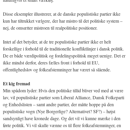
Disse eksempler illustrerer, at de danske populistiske partier ikke
kun har tiltrukket vælgere, der har mistro til det politiske system –
nej, de omsætter mistroen til realpolitiske positioner.
Intet af det betyder, at de tre populistiske partier ikke er helt
forskellige i forhold til de traditionelle konfliktlinjer i dansk politik.
De er både værdipolitisk og fordelingspolitisk meget uenige. Det er
ikke mindst derfor, deres fælles front i forhold til EU,
offentlighedslov og folkeafstemninger har været så slående.
Et kig fremad
Min spådom lyder: Hvis den politiske tillid bliver ved med at være
lav, vil populistiske partier som Liberal Alliance, Dansk Folkeparti
og Enhedslisten – samt andre partier, der måtte hoppe på den
populistiske vogn (Nye Borgerlige? Alternativet? SF?) – højst
sandsynligt have kronede dage. Og det vil vi kunne mærke i den
førte politik. Vi vil skulle vænne os til flere folkeafstemninger, en