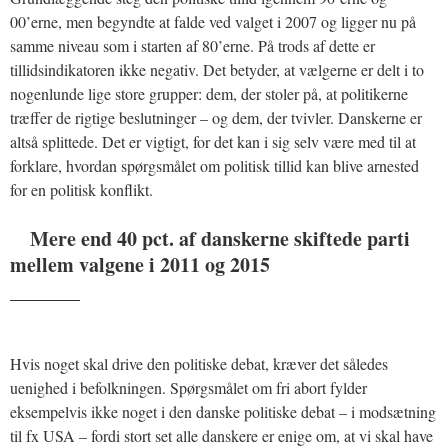
00’erne, men begyndte at falde ved valget i 2007 og ligger nu på
samme niveau som i starten af 80’erne. På trods af dette er
tillidsindikatoren ikke negativ. Det betyder, at vælgerne er delt i to
nogenlunde lige store grupper: dem, der stoler på, at politikerne
træffer de rigtige beslutninger – og dem, der tvivler. Danskerne er
altså splittede. Det er vigtigt, for det kan i sig selv være med til at
forklare, hvordan spørgsmålet om politisk tillid kan blive arnested
for en politisk konflikt.
Mere end 40 pct. af danskerne skiftede parti
mellem valgene i 2011 og 2015
_______
Hvis noget skal drive den politiske debat, kræver det således
uenighed i befolkningen. Spørgsmålet om fri abort fylder
eksempelvis ikke noget i den danske politiske debat – i modsætning
til fx USA – fordi stort set alle danskere er enige om, at vi skal have