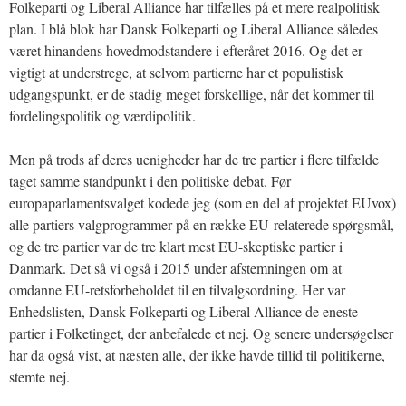
Folkeparti og Liberal Alliance har tilfælles på et mere realpolitisk
plan. I blå blok har Dansk Folkeparti og Liberal Alliance således
været hinandens hovedmodstandere i efteråret 2016. Og det er
vigtigt at understrege, at selvom partierne har et populistisk
udgangspunkt, er de stadig meget forskellige, når det kommer til
fordelingspolitik og værdipolitik.
Men på trods af deres uenigheder har de tre partier i flere tilfælde
taget samme standpunkt i den politiske debat. Før
europaparlamentsvalget kodede jeg (som en del af projektet EUvox)
alle partiers valgprogrammer på en række EU-relaterede spørgsmål,
og de tre partier var de tre klart mest EU-skeptiske partier i
Danmark. Det så vi også i 2015 under afstemningen om at
omdanne EU-retsforbeholdet til en tilvalgsordning. Her var
Enhedslisten, Dansk Folkeparti og Liberal Alliance de eneste
partier i Folketinget, der anbefalede et nej. Og senere undersøgelser
har da også vist, at næsten alle, der ikke havde tillid til politikerne,
stemte nej.