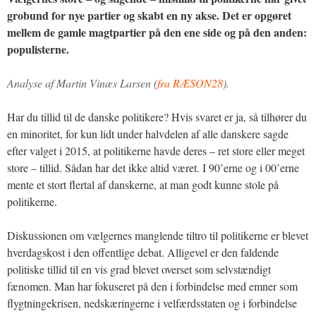
grobund for nye partier og skabt en ny akse. Det er opgøret
mellem de gamle magtpartier på den ene side og på den anden:
populisterne.
Analyse af Martin Vinæs Larsen (
fra RÆSON28
).
Har du tillid til de danske politikere? Hvis svaret er ja, så tilhører du
en minoritet, for kun lidt under halvdelen af alle danskere sagde
efter valget i 2015, at politikerne havde deres – ret store eller meget
store – tillid. Sådan har det ikke altid været. I 90’erne og i 00’erne
mente et stort flertal af danskerne, at man godt kunne stole på
politikerne.
Diskussionen om vælgernes manglende tiltro til politikerne er blevet
hverdagskost i den offentlige debat. Alligevel er den faldende
politiske tillid til en vis grad blevet overset som selvstændigt
fænomen. Man har fokuseret på den i forbindelse med emner som
flygtningekrisen, nedskæringerne i velfærdsstaten og i forbindelse