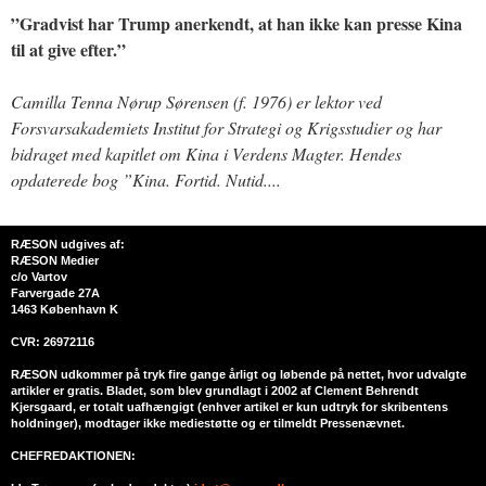
”Gradvist har Trump anerkendt, at han ikke kan presse Kina
til at give efter.”
Camilla Tenna Nørup Sørensen (f. 1976) er lektor ved
Forsvarsakademiets Institut for Strategi og Krigsstudier og har
bidraget med kapitlet om Kina i Verdens Magter. Hendes
opdaterede bog ”Kina. Fortid. Nutid....
RÆSON udgives af:
RÆSON Medier
c/o Vartov
Farvergade 27A
1463 København K
CVR: 26972116
RÆSON udkommer på tryk fire gange årligt og løbende på nettet, hvor udvalgte
artikler er gratis. Bladet, som blev grundlagt i 2002 af Clement Behrendt
Kjersgaard, er totalt uafhængigt (enhver artikel er kun udtryk for skribentens
holdninger), modtager ikke mediestøtte og er tilmeldt Pressenævnet.
CHEFREDAKTIONEN: