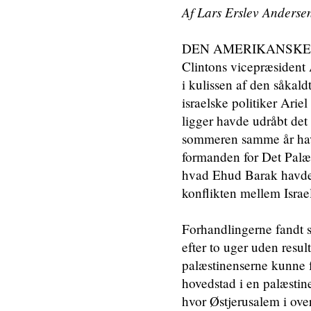
Af Lars Erslev Anderse
DEN AMERIKANSKE P
Clintons vicepræsident
i kulissen af den såkald
israelske politiker Ari
ligger havde udråbt det
sommeren samme år havd
formanden for Det Palæs
hvad Ehud Barak havde i
konflikten mellem Israe
Forhandlingerne fandt 
efter to uger uden result
palæstinenserne kunne 
hovedstad i en palæstine
hvor Østjerusalem i ov