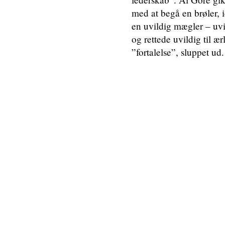
med at begå en brøler, 
en uvildig mægler – uv
og rettede uvildig til æ
”fortalelse”, sluppet ud.