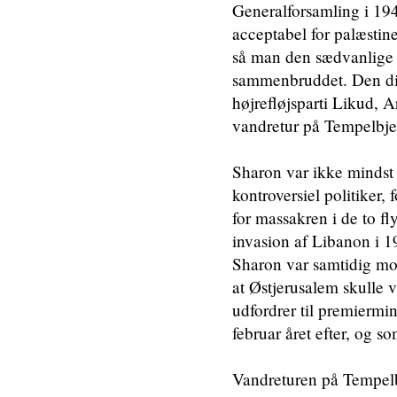
Generalforsamling i 194
acceptabel for palæstin
så man den sædvanlige 
sammenbruddet. Den disk
højrefløjsparti Likud, 
vandretur på Tempelbjer
Sharon var ikke mindst 
kontroversiel politiker,
for massakren i de to fl
invasion af Libanon i 1
Sharon var samtidig mod
at Østjerusalem skulle 
udfordrer til premiermin
februar året efter, og s
Vandreturen på Tempelb