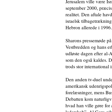
Jerusalem ville være Isr
september 2000, præcis f
realitet. Den aftale hav
israelsk tilbagetrækning
Hebron allerede i 1996.
Sharons pressemøde på 
Vestbredden og hans erk
udløste dagen efter al-A
som den også kaldes. De
trods stor international 
Den anden tv-duel und
amerikansk udenrigspoli
forelæsninger, mens Bus
Debatten kom naturligvi
hvad han ville gøre for 
lederskab”. Al Gore gik