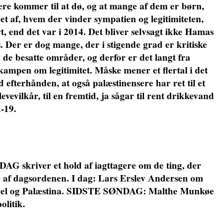
re kommer til at dø, og at mange af dem er børn,
et af, hvem der vinder sympatien og legitimiteten,
, end det var i 2014. Det bliver selvsagt ikke Hamas
Der er dog mange, der i stigende grad er kritiske
 i de besatte områder, og derfor er det langt fra
r kampen om legitimitet. Måske mener et flertal i det
 efterhånden, at også palæstinensere har ret til et
levevilkår, til en fremtid, ja sågar til rent drikkevand
-19.
G skriver et hold af iagttagere om de ting, der
 af dagsordenen. I dag: Lars Erslev Andersen om
rael og Palæstina. SIDSTE SØNDAG: Malthe Munkøe
litik.