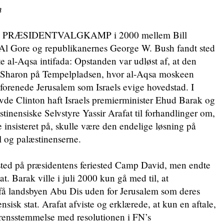
n
RÆSIDENTVALGKAMP i 2000 mellem Bill
 Al Gore og republikanernes George W. Bush fandt sted
te al-Aqsa intifada: Opstanden var udløst af, at den
el Sharon på Tempelpladsen, hvor al-Aqsa moskeen
 forenede Jerusalem som Israels evige hovedstad. I
e Clinton haft Israels premierminister Ehud Barak og
tinensiske Selvstyre Yassir Arafat til forhandlinger om,
nsisteret på, skulle være den endelige løsning på
l og palæstinenserne.
sted på præsidentens feriested Camp David, men endte
at. Barak ville i juli 2000 kun gå med til, at
få landsbyen Abu Dis uden for Jerusalem som deres
nsisk stat. Arafat afviste og erklærede, at kun en aftale,
erensstemmelse med resolutionen i FN’s