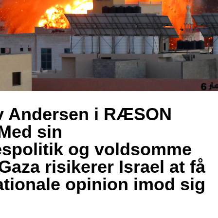
ev Andersen i RÆSON
Med sin
espolitik og voldsomme
aza risikerer Israel at få
ationale opinion imod sig