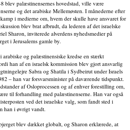
8 blev palæstinensernes hovedstad, ville være
enserne og det arabiske Mellemøsten. I månederne efter
kamp i medierne om, hvem der skulle have ansvaret for
ussion blev brat afbrudt, da lederen af det israelske
Ariel Sharon, inviterede alverdens nyhedsmedier på
get i Jerusalems gamle by.
i arabiske og palæstinensiske kredse en stærkt
 fordi han af en israelsk kommission blev gjort ansvarlig
ygtningelejre Sabra og Shatila i Sydbeirut under Israels
982 – han var forsvarsminister på daværende tidspunkt.
stander af Osloprocessen og af enhver forestilling om,
være til forhandling med palæstinenserne. Han var også
isterposten ved det israelske valg, som fandt sted i
om han i øvrigt vandt.
jerget blev dækket globalt, og Sharon erklærede, at