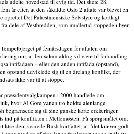
aels udelte hovedstad til evig tid. Det skete 28.
em år efter, at den såkaldte Oslo 2 aftale var blevet en
de oprettet Det Palæstinensiske Selvstyre og kortlagt
 fra dele af Vestbredden, som imidlertid stoppede i byen
Tempelbjerget på femårsdagen for aftalen om
læring om, at Jerusalem aldrig vil være til forhandling,
qsa intifadaen – eller den anden intifada (opstand),
n opstand udviklede sig til en årelang konflikt, der
indsats ikke var til at stoppe.
er præsidentvalgkampen i 2000 handlede om
tik, hvor Al Gore vanen tro holdte alenlange
h begrænsede sig til sine ganske korte erklæringer.
s ind på konflikten i Mellemøsten. På spørgsmålet om,
at løse den, svarede Bush kortfattet, at ”det kræver godt
 i gang med en af sine lange forelæsninger og indledte