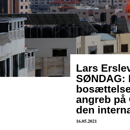
Lars Ersl
SØNDAG: 
bosættels
angreb på G
den intern
16.05.2021