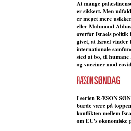
At mange palæstinense
er sikkert. Men udfald
er meget mere usikkert
eller Mahmoud Abbas. 
overfor Israels politik
givet, at Israel vinde
internationale samfund
sted at bo, til humane 
og vacciner mod covid
I serien RÆSON SØNDA
burde være på toppen
konflikten mellem Is
om EU’s økonomiske po