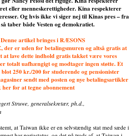
n gør Nancy Pelosi det rigtige. Kina respekterer
 ret eller menneskerettigheder. Kina respekterer
esser. Og hvis ikke vi siger nej til Kinas pres – fra
– så taber både Vesten og demokratiet.
 Denne artikel bringes i RÆSONS
er uden for betalingsmuren og altså gratis at
t at lave dette indhold gratis takket være vores
totalt uafhængigt og modtager ingen støtte. Et
blot 250 kr./200 for studerende og pensionister
magasiner sendt med posten og nye betalingsartikler
ik her for at tegne abonnement
ert Struwe, generalsekretær, ph.d.,
n
temt, at Taiwan ikke er en selvstændig stat med sæde i
mest har pariastatus, og det på trods af, at Taiwan i