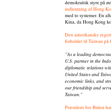
demokratisk styre på ø
indlemning af Hong Ko
med to systemer. En aft
Kina, da Hong Kong kom
Den amerikanske regering
forholdet til Taiwan på 
”As a leading democrac
U.S. partner in the Ind
diplomatic relations wi
United States and Taiw
economic links, and str
our friendship and serv
Taiwan.”
Præsident Joe Biden ha