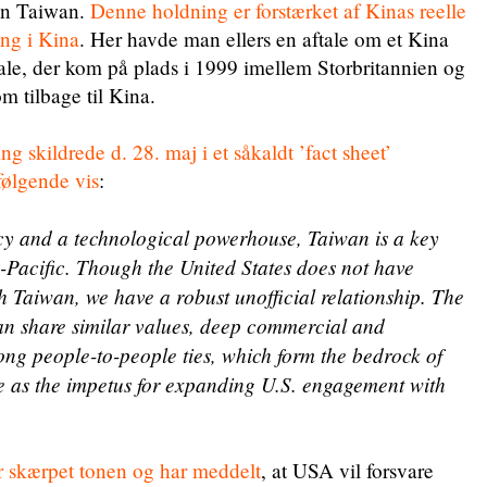
en Taiwan.
Denne holdning er forstærket af Kinas reelle
ng i Kina
. Her havde man ellers en aftale om et Kina
ale, der kom på plads i 1999 imellem Storbritannien og
 tilbage til Kina.
 skildrede d. 28. maj i et såkaldt ’fact sheet’
følgende vis
:
y and a technological powerhouse, Taiwan is a key
o-Pacific. Though the United States does not have
th Taiwan, we have a robust unofficial relationship. The
an share similar values, deep commercial and
ong people-to-people ties, which form the bedrock of
e as the impetus for expanding U.S. engagement with
r skærpet tonen og har meddelt
, at USA vil forsvare