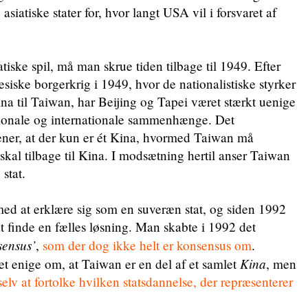
asiatiske stater for, hvor langt USA vil i forsvaret af
atiske spil, må man skrue tiden tilbage til 1949. Efter
siske borgerkrig i 1949, hvor de nationalistiske styrker
ina til Taiwan, har Beijing og Tapei været stærkt uenige
tionale og internationale sammenhænge. Det
er, at der kun er ét Kina, hvormed Taiwan må
skal tilbage til Kina. I modsætning hertil anser Taiwan
stat.
ed at erklære sig som en suveræn stat, og siden 1992
 at finde en fælles løsning. Man skabte i 1992 det
ensus’
,
som der dog ikke helt er konsensus om
.
Kina
pet enige om, at Taiwan er en del af et samlet
, men
 selv at fortolke hvilken statsdannelse, der repræsenterer