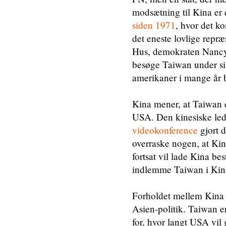
modsætning til Kina er 
siden 1971
, hvor det k
det eneste lovlige repr
Hus, demokraten Nancy P
besøge Taiwan under si
amerikaner i mange år 
Kina mener, at Taiwan e
USA. Den kinesiske led
videokonference
gjort d
overraske nogen, at Kin
fortsat vil lade Kina b
indlemme Taiwan i Kin
Forholdet mellem Kina 
Asien-politik. Taiwan er
for, hvor langt USA vil 