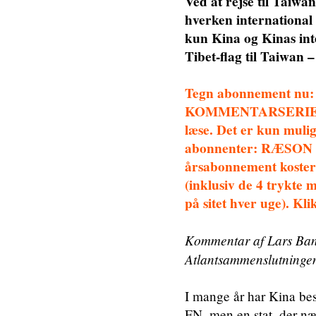
Ved at rejse til Taiwa
hverken international
kun Kina og Kinas inter
Tibet-flag til Taiwan 
Tegn abonnement nu:
KOMMENTARSERIE, der 
læse. Det er kun mulig
abonnenter: RÆSON er 
årsabonnement koster 
(inklusiv de 4 trykte 
på sitet hver uge). Kl
Kommentar af Lars Bang
Atlantsammenslutninge
I mange år har Kina bes
FN, men en stat, der nær