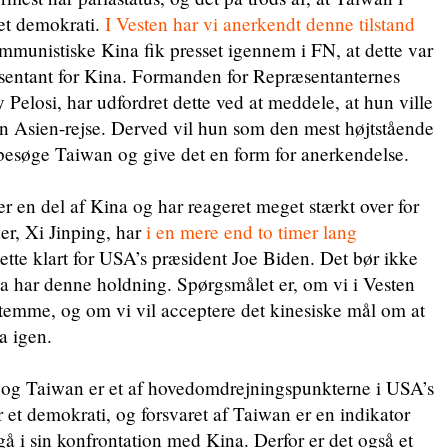
et demokrati.
I Vesten har vi anerkendt denne tilstand
ommunistiske Kina fik presset igennem i FN, at dette var
æsentant for Kina. Formanden for Repræsentanternes
elosi, har udfordret dette ved at meddele, at hun ville
n Asien-rejse. Derved vil hun som den mest højtstående
besøge Taiwan og give det en form for anerkendelse.
r en del af Kina og har reageret meget stærkt over for
er, Xi Jinping, har
i en mere end to timer lang
ette klart for USA’s præsident Joe Biden. Det bør ikke
a har denne holdning. Spørgsmålet er, om vi i Vesten
estemme, og om vi vil acceptere det kinesiske mål om at
a igen.
og Taiwan er et af hovedomdrejningspunkterne i USA’s
 et demokrati, og forsvaret af Taiwan er en indikator
gå i sin konfrontation med Kina. Derfor er det også et