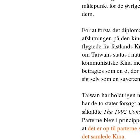
målepunkt for de øvrige 
dem.
For at forstå det diplom
afslutningen på den kine
flygtede fra fastlands-K
om Taiwans status i na
kommunistiske Kina men
betragtes som en ø, der 
sig selv som en suveræn 
Taiwan har holdt igen m
har de to stater forsøgt
The 1992 Cons
såkaldte
Parterne blev i princip
at
det er op til parterne
det samlede Kina
.