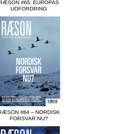
RÆSON #65: EUROPAS
UDFORDRING
RÆSON #64 – NORDISK
FORSVAR NU?