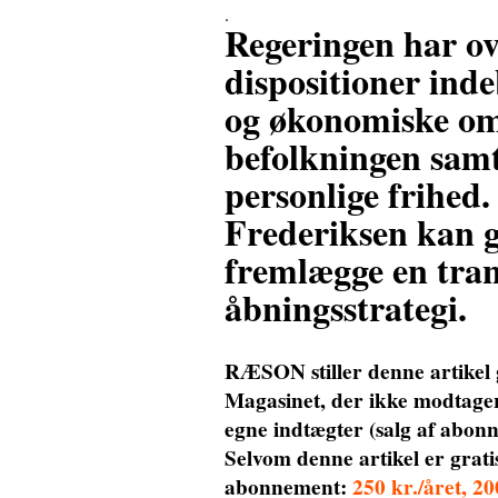
.
Regeringen har ov
dispositioner ind
og økonomiske om
befolkningen sam
personlige frihed
Frederiksen kan gø
fremlægge en tran
åbningsstrategi.
RÆSON stiller denne artikel gr
Magasinet, der ikke modtager 
egne indtægter (salg af abo
Selvom denne artikel er gratis
abonnement:
250 kr./året, 2