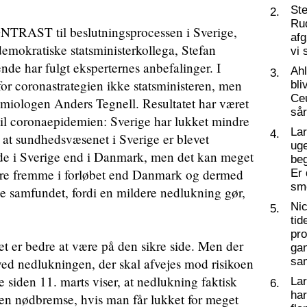
St
2.
Ru
ST til beslutningsprocessen i Sverige,
af
emokratiske statsministerkollega, Stefan
vi 
ende har fulgt eksperternes anbefalinger. I
Ahl
3.
for coronastrategien ikke statsministeren, men
bli
Ceu
emiologen Anders Tegnell. Resultatet har været
så
til coronaepidemien: Sverige har lukket mindre
La
4.
at sundhedsvæsenet i Sverige er blevet
ug
øde i Sverige end i Danmark, men det kan meget
beg
gere fremme i forløbet end Danmark og dermed
Er 
sm
ne samfundet, fordi en mildere nedlukning gør,
Nic
5.
tid
pro
t er bedre at være på den sikre side. Men der
ga
ved nedlukningen, der skal afvejes mod risikoen
sa
 siden 11. marts viser, at nedlukning faktisk
La
6.
har
r en nødbremse, hvis man får lukket for meget