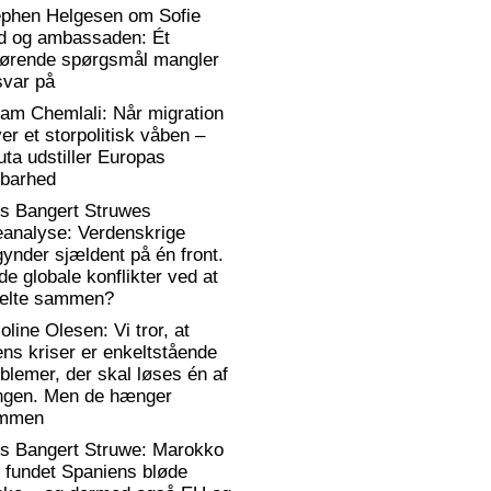
ephen Helgesen om Sofie
d og ambassaden: Ét
gørende spørgsmål mangler
svar på
am Chemlali: Når migration
ver et storpolitisk våben –
ta udstiller Europas
rbarhed
rs Bangert Struwes
eanalyse: Verdenskrige
ynder sjældent på én front.
de globale konflikter ved at
elte sammen?
oline Olesen: Vi tror, at
ens kriser er enkeltstående
blemer, der skal løses én af
ngen. Men de hænger
mmen
rs Bangert Struwe: Marokko
 fundet Spaniens bløde