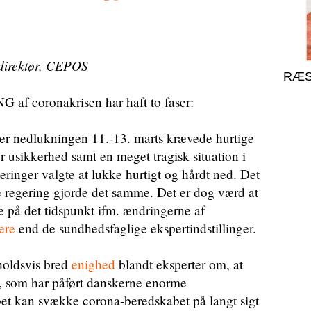
direktør, CEPOS
RÆS
coronakrisen har haft to faser:
efter nedlukningen 11.-13. marts krævede hurtige
r usikkerhed samt en meget tragisk situation i
eringer valgte at lukke hurtigt og hårdt ned. Det
ske regering gjorde det samme. Det er dog værd at
e på det tidspunkt ifm. ændringerne af
ere
end de sundhedsfaglige ekspertindstillinger.
holdsvis bred
enighed
blandt eksperter om, at
n, som har påført danskerne enorme
et kan svække corona-beredskabet på langt sigt