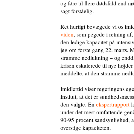
og føre til flere dødsfald end 
sagt forståelig.
Ret hurtigt bevægede vi os imidl
viden
, som pegede i retning af,
den ledige kapacitet på intensi
jeg om første gang 22. marts. M
stramme nedlukning – og endda
krisen eskalerede til nye højde
meddelte, at den stramme nedluk
Imidlertid viser regeringens eg
Institut, at det er sundhedsmæss
den valgte. En
ekspertrapport
l
under det mest omfattende gen
90-95 procent sandsynlighed, at
overstige kapaciteten.