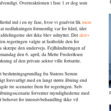
nødvendigt. Overreaktionen i fase 1 er dog som
ertid ind i en ny fase, hvor vi gradvist fik
mere
 at nedlukningen formentlig var for hård, idet
vafdelingerne slet ikke blev udnyttet. Det
skrev
en regeringen valgte at fastholde den for
 skærpe den undervejs. Fejlhåndteringen af
r mandag den 6. april, da Mette Frederiksen
ning af den private sektor ville fortsætte.
et beslutningsgrundlag fra Statens Serum
igt forsvarligt med en langt større åbning end
agde tre scenarier frem for regeringen. Selv
åbningsscenarie forventer myndighederne med
 behovet for intensivbehandling ikke vil