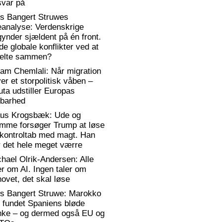
svar på
rs Bangert Struwes
eanalyse: Verdenskrige
ynder sjældent på én front.
de globale konflikter ved at
elte sammen?
am Chemlali: Når migration
ver et storpolitisk våben –
ta udstiller Europas
rbarhed
aus Krogsbæk: Ude og
emme forsøger Trump at løse
 kontroltab med magt. Han
 det hele meget værre
hael Olrik-Andersen: Alle
er om AI. Ingen taler om
ovet, det skal løse
rs Bangert Struwe: Marokko
 fundet Spaniens bløde
anke – og dermed også EU og