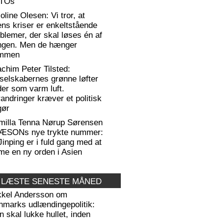
TOs
oline Olesen: Vi tror, at
ens kriser er enkeltstående
blemer, der skal løses én af
ngen. Men de hænger
mmen
chim Peter Tilsted:
selskabernes grønne løfter
er som varm luft.
andringer kræver et politisk
gør
milla Tenna Nørup Sørensen
RÆSONs nye trykte nummer:
Jinping er i fuld gang med at
me en ny orden i Asien
 LÆSTE SENESTE MÅNED
kkel Andersson om
nmarks udlændingepolitik:
 skal lukke hullet, inden