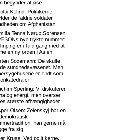
n begynder at øse
olai Kolind: Politikerne
lder de faldne soldater
ndheden om Afghanistan
milla Tenna Nørup Sørensen
RÆSONs nye trykte nummer:
Jinping er i fuld gang med at
me en ny orden i Asien
rten Sodemann: De skulle
dde sundhedsvæsenet. Men
persygehusene er endt som
enkatedraler
chim Sperling: Vi diskuterer
ma og energi, men overser
es største afhængigheder
per Olsen: Zelenskyj har en
)demokratisk
mmertradition, han gerne må
ge fra sig
er Kruse: Ved politikerne,