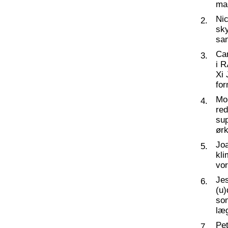
ma
Nic
2.
sky
sa
Ca
3.
i 
Xi 
for
Mo
4.
re
su
ørk
Joa
5.
kli
vor
Jes
6.
(u
so
læg
Pet
7.