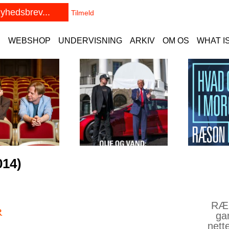
E
WEBSHOP
UNDERVISNING
ARKIV
OM OS
WHAT I
014)
RÆS
R
ga
nett