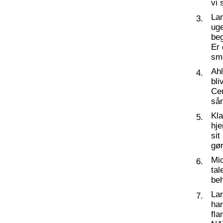
vi 
La
3.
ug
beg
Er 
sm
Ahl
4.
bli
Ceu
så
Kl
5.
hj
sit
gør
Mic
6.
tal
beh
La
7.
har
fl