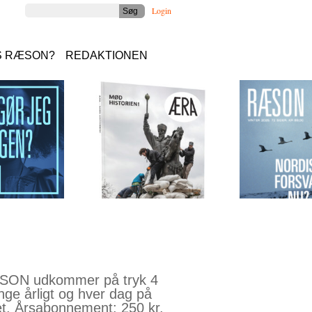
Login
S RÆSON?
REDAKTIONEN
ON udkommer på tryk 4
nge årligt og hver dag på
et. Årsabonnement: 250 kr.