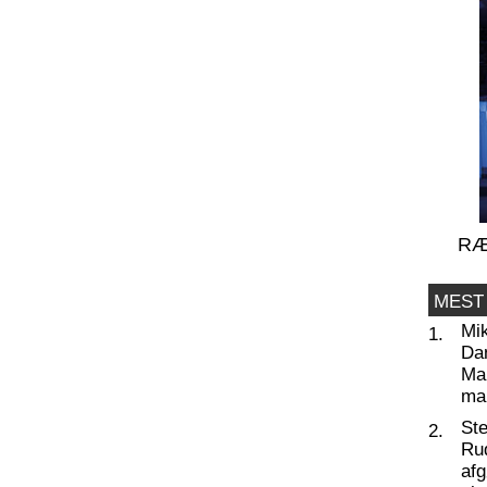
RÆ
MEST
Mi
1.
Da
Man
ma
St
2.
Ru
af