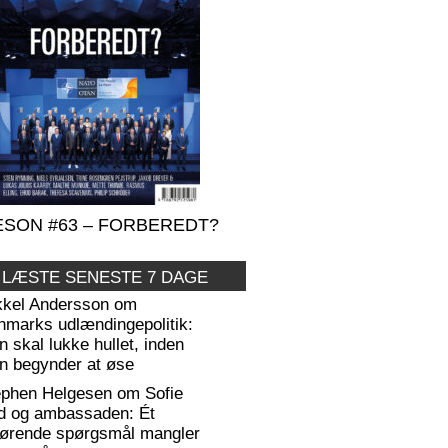
SON #63 – FORBEREDT?
 LÆSTE SENESTE 7 DAGE
kkel Andersson om
nmarks udlændingepolitik:
 skal lukke hullet, inden
n begynder at øse
ephen Helgesen om Sofie
d og ambassaden: Ét
gørende spørgsmål mangler