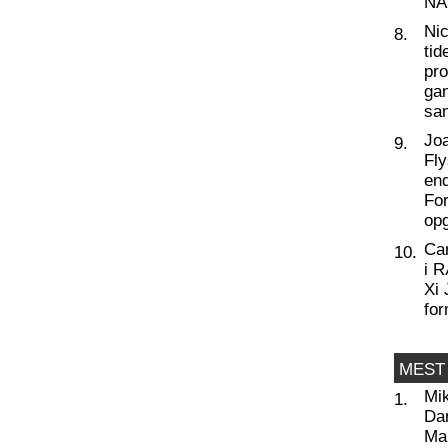
NA
Nic
8.
tid
pro
ga
sa
Joa
9.
Fly
end
For
op
Ca
10.
i 
Xi 
for
MEST
Mi
1.
Da
Man