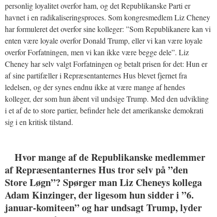
personlig loyalitet overfor ham, og det Republikanske Parti er
havnet i en radikaliseringsproces. Som kongresmedlem Liz Cheney
har formuleret det overfor sine kolleger: ”Som Republikanere kan vi
enten være loyale overfor Donald Trump, eller vi kan være loyale
overfor Forfatningen, men vi kan ikke være begge dele”. Liz
Cheney har selv valgt Forfatningen og betalt prisen for det: Hun er
af sine partifæller i Repræsentanternes Hus blevet fjernet fra
ledelsen, og der synes endnu ikke at være mange af hendes
kolleger, der som hun åbent vil undsige Trump. Med den udvikling
i et af de to store partier, befinder hele det amerikanske demokrati
sig i en kritisk tilstand.
Hvor mange af de Republikanske medlemmer
af Repræsentanternes Hus tror selv på ”den
Store Løgn”? Spørger man Liz Cheneys kollega
Adam Kinzinger, der ligesom hun sidder i ”6.
januar-komiteen” og har undsagt Trump, lyder