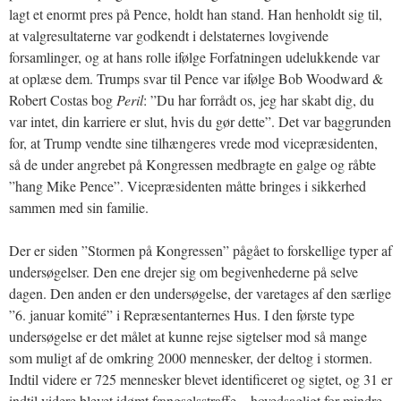
lagt et enormt pres på Pence, holdt han stand. Han henholdt sig til,
at valgresultaterne var godkendt i delstaternes lovgivende
forsamlinger, og at hans rolle ifølge Forfatningen udelukkende var
at oplæse dem. Trumps svar til Pence var ifølge Bob Woodward &
Robert Costas bog
Peril
: ”Du har forrådt os, jeg har skabt dig, du
var intet, din karriere er slut, hvis du gør dette”. Det var baggrunden
for, at Trump vendte sine tilhængeres vrede mod vicepræsidenten,
så de under angrebet på Kongressen medbragte en galge og råbte
”hang Mike Pence”. Vicepræsidenten måtte bringes i sikkerhed
sammen med sin familie.
Der er siden ”Stormen på Kongressen” pågået to forskellige typer af
undersøgelser. Den ene drejer sig om begivenhederne på selve
dagen. Den anden er den undersøgelse, der varetages af den særlige
”6. januar komité” i Repræsentanternes Hus. I den første type
undersøgelse er det målet at kunne rejse sigtelser mod så mange
som muligt af de omkring 2000 mennesker, der deltog i stormen.
Indtil videre er 725 mennesker blevet identificeret og sigtet, og 31 er
indtil videre blevet idømt fængselsstraffe – hovedsagligt for mindre