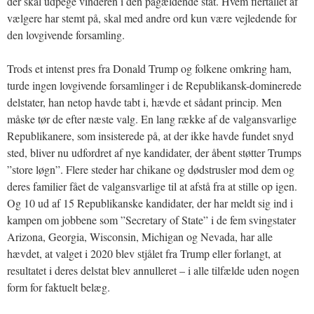
der skal udpege vinderen i den pågældende stat. Hvem flertallet af
vælgere har stemt på, skal med andre ord kun være vejledende for
den lovgivende forsamling.
Trods et intenst pres fra Donald Trump og folkene omkring ham,
turde ingen lovgivende forsamlinger i de Republikansk-dominerede
delstater, han netop havde tabt i, hævde et sådant princip. Men
måske tør de efter næste valg. En lang række af de valgansvarlige
Republikanere, som insisterede på, at der ikke havde fundet snyd
sted, bliver nu udfordret af nye kandidater, der åbent støtter Trumps
”store løgn”. Flere steder har chikane og dødstrusler mod dem og
deres familier fået de valgansvarlige til at afstå fra at stille op igen.
Og 10 ud af 15 Republikanske kandidater, der har meldt sig ind i
kampen om jobbene som ”Secretary of State” i de fem svingstater
Arizona, Georgia, Wisconsin, Michigan og Nevada, har alle
hævdet, at valget i 2020 blev stjålet fra Trump eller forlangt, at
resultatet i deres delstat blev annulleret – i alle tilfælde uden nogen
form for faktuelt belæg.