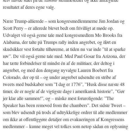
resultatet af deres egne valg.
Nære Trump-allierede – som kongresmedlemmerne Jim Jordan og
Scott Perry – er allerede blevet bedt om frivilligt at møde op.
Udvalget vil også gerne tale med kongresmedlem Mo Brooks fra
Alabama, der talte på Trumps rally inden angrebet, og iført en
skudsikker vest fortalte tilhørerne, at tiden nu var inde ”til at sparke
røv”. De vil også gerne tale med. Med Paul Gosar fra Arizona, der
har tætte forbindelser til mindst én af de militiaer, der deltog i
angrebet, og med den dengang nyvalgte Lauren Boebert fra
Colorado, der op til – og under angrebet udsendte en stribe af
tweets med budskaber som ”I dag er 1776”, ”Husk disse næste 48
timer, de er nogle af de vigtigste dage i amerikansk historie”, ”Gør
jer klar alle sammen!”, og – måske mest foruroligende: ”The
Speaker has been removed from the chambers”. Det sidste Tweet –
som blev udsendt på trods af udtrykkelige ordrer til alle medlemmer
om ikke at offentliggøre detaljer om evakueringen af Kongressens
medlemmer – kunne meget vel tolkes som netop sådan en oplysning