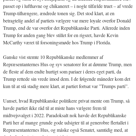
passet op i lufthavne og chikaneret – i nogle tilfælde truet – af vrede
Trump-tilhængere, ændrede tonen sig. Det stod klart, at en
betragtelig andel af partiets vælgere var mere loyale overfor Donald
Trump, end de var overfor det Republikanske Parti. Allerede inden
Trump for anden gang blev stillet for en rigsret, havde Kevin
McCarthy været til forsoningsmøde hos Trump i Florida.
Ganske vist stemte 10 Republikanske medlemmer af
Repræsentanternes Hus og syv senatorer for at dømme Trump, men
de fleste af dem endte hurtigt som pariaer i deres eget parti, da
Trump rettede sin vrede imod dem. I de følgende måneder kom det
kun til at stå stadig mere klart, at partiet fortsat var ”Trumps parti”.
Uanset, hvad Republikanske politikere privat mente om Trump, så
havde partiet ikke råd til at miste hans vælgere frem til
midtvejsvalget i 2022. Paradoksalt nok havde det Republikanske
Parti her af mange grunde gode udsigter til at generobre flertallet i
Repræsentanternes Hus, og måske også Senatet, samtidig med, at