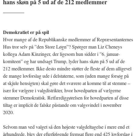
hans skøn på 5 ud af de 212 medlemmer
_______
Demokratiet er på spil
Hvor mange af de Republikanske medlemmer af Repræsentanternes
Hus tror selv på ”den Store Løgn”? Spørger man Liz Cheneys
kollega Adam Kinzinger, der ligesom hun sidder i ”6. januar-
komiteen” og har undsagt Trump, lyder hans skøn på 5 ud af de
212 medlemmer. Ikke desto mindre støtter de fleste af dem alligevel
de mange lovforslag ude i delstaterne, som (uden mange forsøg på
at skjule hensigten) skal gøre det sværere at komme til at stemme –
især for vælgere i valgdistrikter, hvor hovedparten af vælgerne
stemmer Demokratisk. Retfærdiggørelsen for hovedparten af disse
tiltag er implicit de falske påstande om valgsvindel i november
2020.
Selvom man ved valget så den højeste valgdeltagelse i mere end et
århundrede, blev der efterfølgende fremsat flere end 425 lovforslag i