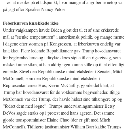
– vel at mærke på et tidspunkt, hvor mange af angriberne netop var
på jagt efter Speaker Nancy Pelosi.
Feberkurven knækkede ikke
Under valgkampen havde Biden gjort det til et af sine erklærede
mål at ”sænke temperaturen” i amerikansk politik, og mange mente
i dagene efter stormen på Kongressen, at feberkurven endelig var
knækket. Flere ledende Republikanere gav Trump hovedansvaret
for begivenhederne og udtrykte deres støtte til en rigsretssag, som
måske kunne sikre, at han aldrig igen kunne stille op til et offentligt
embede. Såvel den Republikanske mindretalsleder i Senatet, Mitch
McConnell, som den Republikanske mindretalsleder i
Repræsentanternes Hus, Kevin McCarthy, gjorde det klart, at
Trump bar hovedansvaret for de voldsomme begivenheder. Ifølge
McConnell var det Trump, der havde hidset sine tilhængere op og
”fodret dem med løgne”. Trumps undervisningsminister Betsy
DeVos sagde straks op i protest mod hans ageren. Det samme
gjorde transportminister Elaine Chao (der er gift med Mitch
McConnell). Tidligere justitsminister William Barr kaldte Trumps