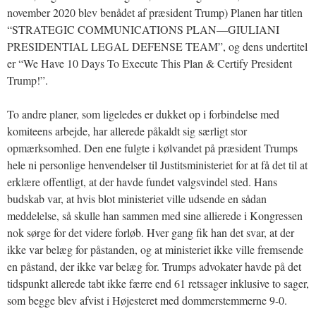
november 2020 blev benådet af præsident Trump) Planen har titlen
“STRATEGIC COMMUNICATIONS PLAN—GIULIANI
PRESIDENTIAL LEGAL DEFENSE TEAM”, og dens undertitel
er “We Have 10 Days To Execute This Plan & Certify President
Trump!”.
To andre planer, som ligeledes er dukket op i forbindelse med
komiteens arbejde, har allerede påkaldt sig særligt stor
opmærksomhed. Den ene fulgte i kølvandet på præsident Trumps
hele ni personlige henvendelser til Justitsministeriet for at få det til at
erklære offentligt, at der havde fundet valgsvindel sted. Hans
budskab var, at hvis blot ministeriet ville udsende en sådan
meddelelse, så skulle han sammen med sine allierede i Kongressen
nok sørge for det videre forløb. Hver gang fik han det svar, at der
ikke var belæg for påstanden, og at ministeriet ikke ville fremsende
en påstand, der ikke var belæg for. Trumps advokater havde på det
tidspunkt allerede tabt ikke færre end 61 retssager inklusive to sager,
som begge blev afvist i Højesteret med dommerstemmerne 9-0.