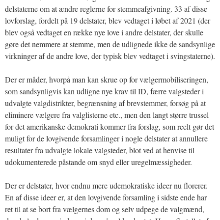
delstaterne om at ændre reglerne for stemmeafgivning. 33 af disse
lovforslag, fordelt på 19 delstater, blev vedtaget i løbet af 2021 (der
blev også vedtaget en række nye love i andre delstater, der skulle
gøre det nemmere at stemme, men de udlignede ikke de sandsynlige
virkninger af de andre love, der typisk blev vedtaget i svingstaterne).
Der er måder, hvorpå man kan skrue op for vælgermobiliseringen,
som sandsynligvis kan udligne nye krav til ID, færre valgsteder i
udvalgte valgdistrikter, begrænsning af brevstemmer, forsøg på at
eliminere vælgere fra valglisterne etc., men den langt større trussel
for det amerikanske demokrati kommer fra forslag, som reelt gør det
muligt for de lovgivende forsamlinger i nogle delstater at annullere
resultater fra udvalgte lokale valgsteder, blot ved at henvise til
udokumenterede påstande om snyd eller uregelmæssigheder.
Der er delstater, hvor endnu mere udemokratiske ideer nu florerer.
En af disse ideer er, at den lovgivende forsamling i sidste ende har
ret til at se bort fra vælgernes dom og selv udpege de valgmænd,