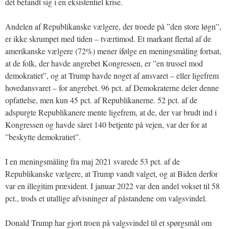
det befandt sig i en eksistentiel krise.
Andelen af Republikanske vælgere, der troede på ”den store løgn”,
er ikke skrumpet med tiden – tværtimod. Et markant flertal af de
amerikanske vælgere (72%) mener ifølge en meningsmåling fortsat,
at de folk, der havde angrebet Kongressen, er ”en trussel mod
demokratiet”, og at Trump havde noget af ansvaret – eller ligefrem
hovedansvaret – for angrebet. 96 pct. af Demokraterne deler denne
opfattelse, men kun 45 pct. af Republikanerne. 52 pct. af de
adspurgte Republikanere mente ligefrem, at de, der var brudt ind i
Kongressen og havde såret 140 betjente på vejen, var der for at
”beskytte demokratiet”.
I en meningsmåling fra maj 2021 svarede 53 pct. af de
Republikanske vælgere, at Trump vandt valget, og at Biden derfor
var en illegitim præsident. I januar 2022 var den andel vokset til 58
pct., trods et utallige afvisninger af påstandene om valgsvindel.
Donald Trump har gjort troen på valgsvindel til et spørgsmål om