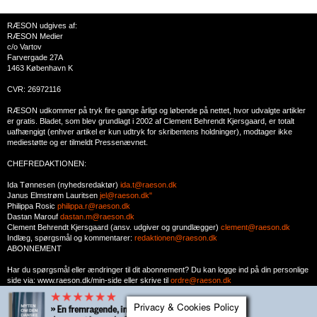
RÆSON udgives af:
RÆSON Medier
c/o Vartov
Farvergade 27A
1463 København K
CVR: 26972116
RÆSON udkommer på tryk fire gange årligt og løbende på nettet, hvor udvalgte artikler
er gratis. Bladet, som blev grundlagt i 2002 af Clement Behrendt Kjersgaard, er totalt
uafhængigt (enhver artikel er kun udtryk for skribentens holdninger), modtager ikke
mediestøtte og er tilmeldt Pressenævnet.
CHEFREDAKTIONEN:
Ida Tønnesen (nyhedsredaktør)
ida.t@raeson.dk
Janus Elmstrøm Lauritsen
jel@raeson.dk"
Philippa Rosic
philippa.r@raeson.dk
Dastan Marouf
dastan.m@raeson.dk
Clement Behrendt Kjersgaard (ansv. udgiver og grundlægger)
clement@raeson.dk
Indlæg, spørgsmål og kommentarer:
redaktionen@raeson.dk
ABONNEMENT
Har du spørgsmål eller ændringer til dit abonnement? Du kan logge ind på din personlige
side via: www.raeson.dk/min-side eller skrive til
ordre@raeson.dk
Privacy & Cookies Policy