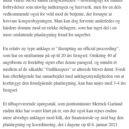
forbrydelser som ulovlig indtrængen og hærværk, men for en dels
vedkommende også for vold mod de betjente, der forsøgte at
forsvare kongresbygningen. Man kan dog forvente anderledes og
hårdere domme mod en række deltagere, som har taget del i en
mere omfattende planlægning forud for angrebet.
En relativ ny type anklage er ”disrupting an official proceeding”,
som har en straframme på op til 20 års fængsel. Omkring 40 af
angriberne er foreløbig sigtet efter denne paragraf, og mindst ét
medlem af de såkaldte ”Oathkeepers” er allerede blevet dømt. Fordi
han efterfølgende har samarbejdet med anklagemyndigheden om at
kortlægge den forudgående planlægning, kan han nøjes med 3-4 års
fængsel.
Et tilbageværende spørgsmål, som justitsminister Merrick Garland
endnu ikke har svaret klart på er, om der også kan rejses endnu
mere alvorlige anklager mod folk, der finansierede og stod bag den
planlægning og koordinering, der i dagene op til 6. januar 2021