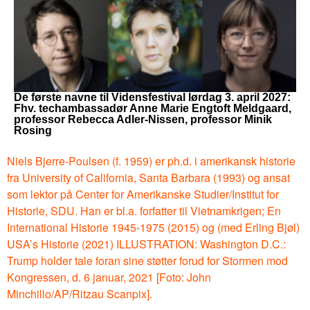
De første navne til Vidensfestival lørdag 3. april 2027:
Fhv. techambassadør Anne Marie Engtoft Meldgaard,
professor Rebecca Adler-Nissen, professor Minik
Rosing
Niels Bjerre-Poulsen (f. 1959) er ph.d. i amerikansk historie
fra University of California, Santa Barbara (1993) og ansat
som lektor på Center for Amerikanske Studier/Institut for
Historie, SDU. Han er bl.a. forfatter til Vietnamkrigen; En
International Historie 1945-1975 (2015) og (med Erling Bjøl)
USA’s Historie (2021) ILLUSTRATION: Washington D.C.:
Trump holder tale foran sine støtter forud for Stormen mod
Kongressen, d. 6 januar, 2021 [Foto: John
Minchillo/AP/Ritzau Scanpix].