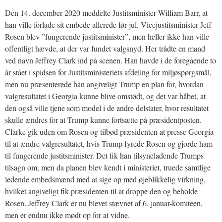
Den 14. december 2020 meddelte Justitsminister William Barr, at
han ville forlade sit embede allerede før jul. Vicejustitsminister Jeff
Rosen blev ”fungerende justitsminister”, men heller ikke han ville
offentligt hævde, at der var fundet valgsnyd. Her trådte en mand
ved navn Jeffrey Clark ind på scenen. Han havde i de foregående to
år stået i spidsen for Justitsministeriets afdeling for miljøspørgsmål,
men nu præsenterede han angiveligt Trump en plan for, hvordan
valgresultatet i Georgia kunne blive omstødt, og det var håbet, at
den også ville tjene som model i de andre delstater, hvor resultatet
skulle ændres for at Trump kunne fortsætte på præsidentposten.
Clarke gik uden om Rosen og tilbød præsidenten at presse Georgia
til at ændre valgresultatet, hvis Trump fyrede Rosen og gjorde ham
til fungerende justitsminister. Det fik han tilsyneladende Trumps
tilsagn om, men da planen blev kendt i ministeriet, truede samtlige
ledende embedsmænd med at sige op med øjeblikkelig virkning,
hvilket angiveligt fik præsidenten til at droppe den og beholde
Rosen. Jeffrey Clark er nu blevet stævnet af 6. januar-komiteen,
men er endnu ikke mødt op for at vidne.