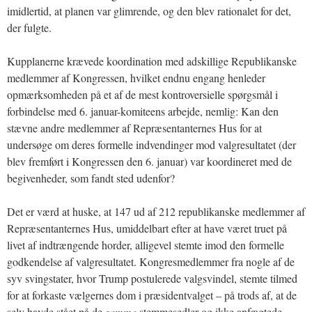
imidlertid, at planen var glimrende, og den blev rationalet for det,
der fulgte.
Kupplanerne krævede koordination med adskillige Republikanske
medlemmer af Kongressen, hvilket endnu engang henleder
opmærksomheden på et af de mest kontroversielle spørgsmål i
forbindelse med 6. januar-komiteens arbejde, nemlig: Kan den
stævne andre medlemmer af Repræsentanternes Hus for at
undersøge om deres formelle indvendinger mod valgresultatet (der
blev fremført i Kongressen den 6. januar) var koordineret med de
begivenheder, som fandt sted udenfor?
Det er værd at huske, at 147 ud af 212 republikanske medlemmer af
Repræsentanternes Hus, umiddelbart efter at have været truet på
livet af indtrængende horder, alligevel stemte imod den formelle
godkendelse af valgresultatet. Kongresmedlemmer fra nogle af de
syv svingstater, hvor Trump postulerede valgsvindel, stemte tilmed
for at forkaste vælgernes dom i præsidentvalget – på trods af, at de
selv havde stået på de
samme
stemmesedler og ikke anfægtede