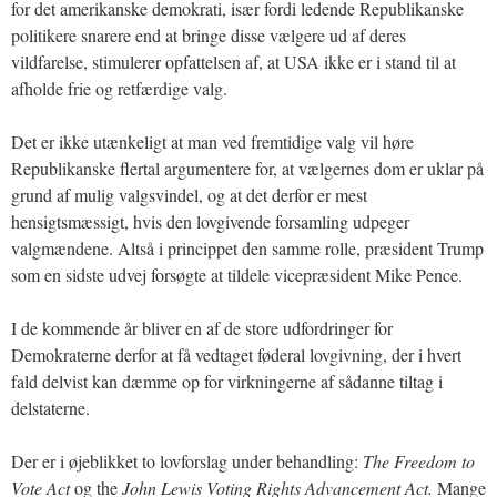
for det amerikanske demokrati, især fordi ledende Republikanske
politikere snarere end at bringe disse vælgere ud af deres
vildfarelse, stimulerer opfattelsen af, at USA ikke er i stand til at
afholde frie og retfærdige valg.
Det er ikke utænkeligt at man ved fremtidige valg vil høre
Republikanske flertal argumentere for, at vælgernes dom er uklar på
grund af mulig valgsvindel, og at det derfor er mest
hensigtsmæssigt, hvis den lovgivende forsamling udpeger
valgmændene. Altså i princippet den samme rolle, præsident Trump
som en sidste udvej forsøgte at tildele vicepræsident Mike Pence.
I de kommende år bliver en af de store udfordringer for
Demokraterne derfor at få vedtaget føderal lovgivning, der i hvert
fald delvist kan dæmme op for virkningerne af sådanne tiltag i
delstaterne.
Der er i øjeblikket to lovforslag under behandling:
The Freedom to
Vote Act
og the
John Lewis Voting Rights Advancement Act.
Mange