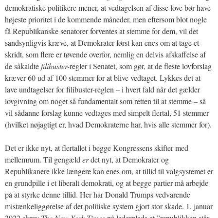
demokratiske politikere mener, at vedtagelsen af disse love bør have
højeste prioritet i de kommende måneder, men eftersom blot nogle
få Republikanske senatorer forventes at stemme for dem, vil det
sandsynligvis kræve, at Demokrater først kan enes om at tage et
skridt, som flere er tøvende overfor, nemlig en delvis afskaffelse af
de såkaldte
filibuster-
regler i Senatet, som gør, at de fleste lovforslag
kræver 60 ud af 100 stemmer for at blive vedtaget. Lykkes det at
lave undtagelser for filibuster-reglen – i hvert fald når det gælder
lovgivning om noget så fundamentalt som retten til at stemme – så
vil sådanne forslag kunne vedtages med simpelt flertal, 51 stemmer
(hvilket nøjagtigt er, hvad Demokraterne har, hvis alle stemmer for).
Det er ikke nyt, at flertallet i begge Kongressens skifter med
mellemrum. Til gengæld
er
det nyt, at Demokrater og
Republikanere ikke længere kan enes om, at tillid til valgsystemet er
en grundpille i et liberalt demokrati, og at begge partier må arbejde
på at styrke denne tillid. Her har Donald Trumps vedvarende
mistænkeliggørelse af det politiske system gjort stor skade. 1. januar
2022 skrev
The New York Times
på lederplads at ”republikken står