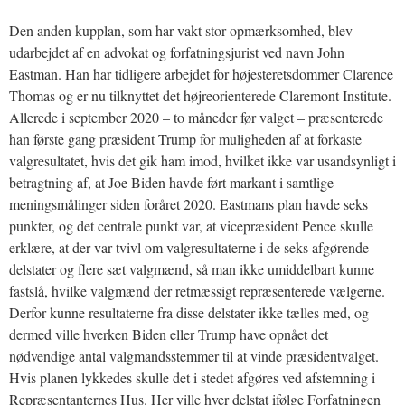
Den anden kupplan, som har vakt stor opmærksomhed, blev
udarbejdet af en advokat og forfatningsjurist ved navn John
Eastman. Han har tidligere arbejdet for højesteretsdommer Clarence
Thomas og er nu tilknyttet det højreorienterede Claremont Institute.
Allerede i september 2020 – to måneder før valget – præsenterede
han første gang præsident Trump for muligheden af at forkaste
valgresultatet, hvis det gik ham imod, hvilket ikke var usandsynligt i
betragtning af, at Joe Biden havde ført markant i samtlige
meningsmålinger siden foråret 2020. Eastmans plan havde seks
punkter, og det centrale punkt var, at vicepræsident Pence skulle
erklære, at der var tvivl om valgresultaterne i de seks afgørende
delstater og flere sæt valgmænd, så man ikke umiddelbart kunne
fastslå, hvilke valgmænd der retmæssigt repræsenterede vælgerne.
Derfor kunne resultaterne fra disse delstater ikke tælles med, og
dermed ville hverken Biden eller Trump have opnået det
nødvendige antal valgmandsstemmer til at vinde præsidentvalget.
Hvis planen lykkedes skulle det i stedet afgøres ved afstemning i
Repræsentanternes Hus. Her ville hver delstat ifølge Forfatningen