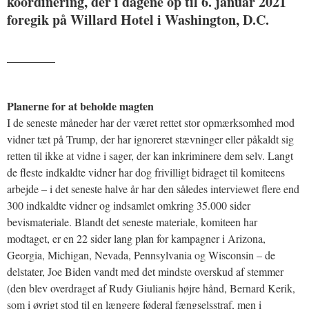
koordinering, der i dagene op til 6. januar 2021
foregik på Willard Hotel i Washington, D.C.
_______
Planerne for at beholde magten
I de seneste måneder har der været rettet stor opmærksomhed mod
vidner tæt på Trump, der har ignoreret stævninger eller påkaldt sig
retten til ikke at vidne i sager, der kan inkriminere dem selv. Langt
de fleste indkaldte vidner har dog frivilligt bidraget til komiteens
arbejde – i det seneste halve år har den således interviewet flere end
300 indkaldte vidner og indsamlet omkring 35.000 sider
bevismateriale. Blandt det seneste materiale, komiteen har
modtaget, er en 22 sider lang plan for kampagner i Arizona,
Georgia, Michigan, Nevada, Pennsylvania og Wisconsin – de
delstater, Joe Biden vandt med det mindste overskud af stemmer
(den blev overdraget af Rudy Giulianis højre hånd, Bernard Kerik,
som i øvrigt stod til en længere føderal fængselsstraf, men i