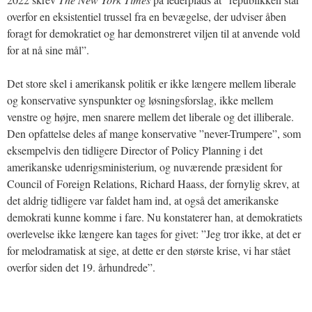
overfor en eksistentiel trussel fra en bevægelse, der udviser åben
foragt for demokratiet og har demonstreret viljen til at anvende vold
for at nå sine mål”.
Det store skel i amerikansk politik er ikke længere mellem liberale
og konservative synspunkter og løsningsforslag, ikke mellem
venstre og højre, men snarere mellem det liberale og det illiberale.
Den opfattelse deles af mange konservative ”never-Trumpere”, som
eksempelvis den tidligere Director of Policy Planning i det
amerikanske udenrigsministerium, og nuværende præsident for
Council of Foreign Relations, Richard Haass, der fornylig skrev, at
det aldrig tidligere var faldet ham ind, at også det amerikanske
demokrati kunne komme i fare. Nu konstaterer han, at demokratiets
overlevelse ikke længere kan tages for givet: ”Jeg tror ikke, at det er
for melodramatisk at sige, at dette er den største krise, vi har stået
overfor siden det 19. århundrede”.