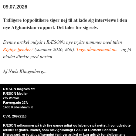
09.07.2026
Tidligere toppolitikere siger nej til at lade sig interviewe i den
nye Afghanistan-rapport. Det taler for sig selv.
Denne artikel indgår i RÆSONs nye trykte nummer med titlen
Rigtige fjender?
(sommer 2026, #66).
Tegn abonnement nu
– og få
bladet direkte med posten.
Af Niels Klingenberg...
RÆSON udgives af:
RÆSON Medier
c/o Vartov
Farvergade 27A
1463 København K
CVR: 26972116
RÆSON udkommer på tryk fire gange årligt og løbende på nettet, hvor udvalgte
artikler er gratis. Bladet, som blev grundlagt i 2002 af Clement Behrendt
Kjersgaard, er totalt uafhængigt (enhver artikel er kun udtryk for skribentens