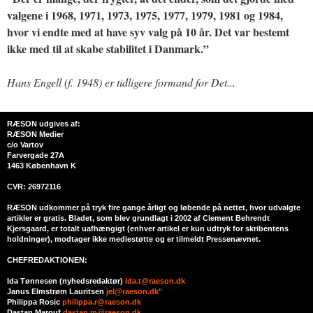
valgene i 1968, 1971, 1973, 1975, 1977, 1979, 1981 og 1984,
hvor vi endte med at have syv valg på 10 år. Det var bestemt
ikke med til at skabe stabilitet i Danmark.”
Hans Engell (f. 1948) er tidligere formand for Det...
RÆSON udgives af:
RÆSON Medier
c/o Vartov
Farvergade 27A
1463 København K
CVR: 26972116
RÆSON udkommer på tryk fire gange årligt og løbende på nettet, hvor udvalgte
artikler er gratis. Bladet, som blev grundlagt i 2002 af Clement Behrendt
Kjersgaard, er totalt uafhængigt (enhver artikel er kun udtryk for skribentens
holdninger), modtager ikke mediestøtte og er tilmeldt Pressenævnet.
CHEFREDAKTIONEN:
Ida Tønnesen (nyhedsredaktør)
ida.t@raeson.dk
Janus Elmstrøm Lauritsen
jel@raeson.dk"
Philippa Rosic
philippa.r@raeson.dk
Dastan Marouf
dastan.m@raeson.dk