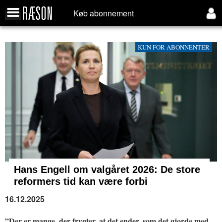
Køb abonnement
KUN FOR ABONNENTER
Hans Engell om valgåret 2026: De store
reformers tid kan være forbi
16.12.2025
”Der er mange, der frygter, at det ender, som det gjorde med