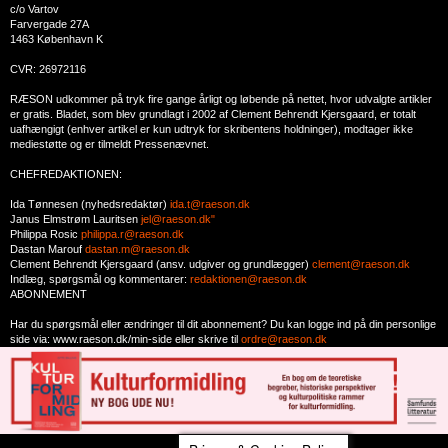
c/o Vartov
Farvergade 27A
1463 København K
CVR: 26972116
RÆSON udkommer på tryk fire gange årligt og løbende på nettet, hvor udvalgte artikler
er gratis. Bladet, som blev grundlagt i 2002 af Clement Behrendt Kjersgaard, er totalt
uafhængigt (enhver artikel er kun udtryk for skribentens holdninger), modtager ikke
mediestøtte og er tilmeldt Pressenævnet.
CHEFREDAKTIONEN:
Ida Tønnesen (nyhedsredaktør)
ida.t@raeson.dk
Janus Elmstrøm Lauritsen
jel@raeson.dk"
Philippa Rosic
philippa.r@raeson.dk
Dastan Marouf
dastan.m@raeson.dk
Clement Behrendt Kjersgaard (ansv. udgiver og grundlægger)
clement@raeson.dk
Indlæg, spørgsmål og kommentarer:
redaktionen@raeson.dk
ABONNEMENT
Har du spørgsmål eller ændringer til dit abonnement? Du kan logge ind på din personlige
side via: www.raeson.dk/min-side eller skrive til
ordre@raeson.dk