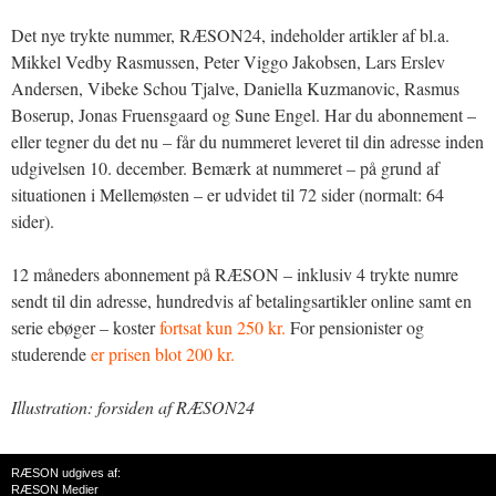
Det nye trykte nummer, RÆSON24, indeholder artikler af bl.a.
Mikkel Vedby Rasmussen, Peter Viggo Jakobsen, Lars Erslev
Andersen, Vibeke Schou Tjalve, Daniella Kuzmanovic, Rasmus
Boserup, Jonas Fruensgaard og Sune Engel. Har du abonnement –
eller tegner du det nu – får du nummeret leveret til din adresse inden
udgivelsen 10. december. Bemærk at nummeret – på grund af
situationen i Mellemøsten – er udvidet til 72 sider (normalt: 64
sider).
12 måneders abonnement på RÆSON – inklusiv 4 trykte numre
sendt til din adresse, hundredvis af betalingsartikler online samt en
serie ebøger – koster
fortsat kun 250 kr.
For pensionister og
studerende
er prisen blot 200 kr.
Illustration: forsiden af RÆSON24
RÆSON udgives af:
RÆSON Medier