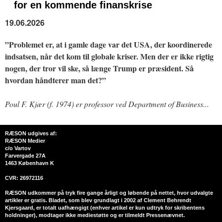
for en kommende finanskrise
19.06.2026
”Problemet er, at i gamle dage var det USA, der koordinerede
indsatsen, når det kom til globale kriser. Men der er ikke rigtig
nogen, der tror vil ske, så længe Trump er præsident. Så
hvordan håndterer man det?”
Poul F. Kjær (f. 1974) er professor ved Department of Business...
RÆSON udgives af:
RÆSON Medier
c/o Vartov
Farvergade 27A
1463 København K
CVR: 26972116
RÆSON udkommer på tryk fire gange årligt og løbende på nettet, hvor udvalgte
artikler er gratis. Bladet, som blev grundlagt i 2002 af Clement Behrendt
Kjersgaard, er totalt uafhængigt (enhver artikel er kun udtryk for skribentens
holdninger), modtager ikke mediestøtte og er tilmeldt Pressenævnet.