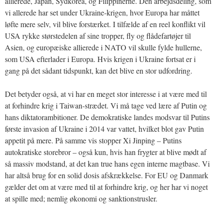
allierede, Japan, Sydkorea, og Filippinerne. Den arbejdsdeling, som
vi allerede har set under Ukraine-krigen, hvor Europa har måttet
løfte mere selv, vil blive forstærket. I tilfælde af en reel konflikt vil
USA rykke størstedelen af sine tropper, fly og flådefartøjer til
Asien, og europæiske allierede i NATO vil skulle fylde hullerne,
som USA efterlader i Europa. Hvis krigen i Ukraine fortsat er i
gang på det sådant tidspunkt, kan det blive en stor udfordring.
Det betyder også, at vi har en meget stor interesse i at være med til
at forhindre krig i Taiwan-strædet. Vi må tage ved lære af Putin og
hans diktatorambitioner. De demokratiske landes modsvar til Putins
første invasion af Ukraine i 2014 var vattet, hvilket blot gav Putin
appetit på mere. På samme vis stopper Xi Jinping – Putins
autokratiske storebror – også kun, hvis han frygter at blive mødt af
så massiv modstand, at det kan true hans egen interne magtbase. Vi
har altså brug for en solid dosis afskrækkelse. For EU og Danmark
gælder det om at være med til at forhindre krig, og her har vi noget
at spille med; nemlig økonomi og sanktionstrusler.