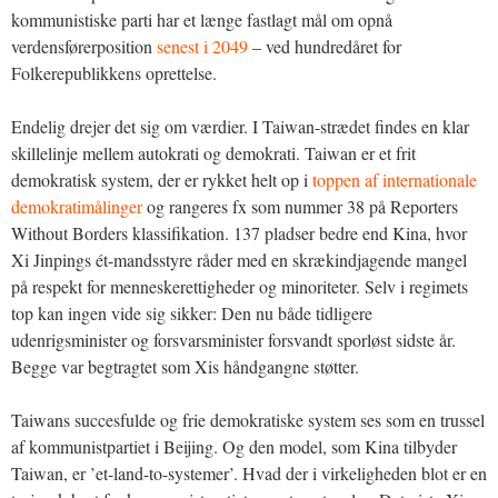
kommunistiske parti har et længe fastlagt mål om opnå
verdensførerposition
senest i 2049
– ved hundredåret for
Folkerepublikkens oprettelse.
Endelig drejer det sig om værdier. I Taiwan-strædet findes en klar
skillelinje mellem autokrati og demokrati. Taiwan er et frit
demokratisk system, der er rykket helt op i
toppen af internationale
demokratimålinger
og rangeres fx som nummer 38 på Reporters
Without Borders klassifikation. 137 pladser bedre end Kina, hvor
Xi Jinpings ét-mandsstyre råder med en skrækindjagende mangel
på respekt for menneskerettigheder og minoriteter. Selv i regimets
top kan ingen vide sig sikker: Den nu både tidligere
udenrigsminister og forsvarsminister forsvandt sporløst sidste år.
Begge var begtragtet som Xis håndgangne støtter.
Taiwans succesfulde og frie demokratiske system ses som en trussel
af kommunistpartiet i Beijing. Og den model, som Kina tilbyder
Taiwan, er ’et-land-to-systemer’. Hvad der i virkeligheden blot er en