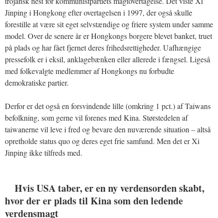
trojansk hest for kommunistpartiets magtovertagelse. Det viste Xi
Jinping i Hongkong efter overtagelsen i 1997, der også skulle
forestille at være sit eget selvstændige og friere system under samme
model. Over de senere år er Hongkongs borgere blevet banket, truet
på plads og har fået fjernet deres frihedsrettigheder. Uafhængige
pressefolk er i eksil, anklagebænken eller allerede i fængsel. Ligeså
med folkevalgte medlemmer af Hongkongs nu forbudte
demokratiske partier.
Derfor er det også en forsvindende lille (omkring 1 pct.) af Taiwans
befolkning, som gerne vil forenes med Kina. Størstedelen af
taiwanerne vil leve i fred og bevare den nuværende situation – altså
opretholde status quo og deres eget frie samfund. Men det er Xi
Jinping ikke tilfreds med.
Hvis USA taber, er en ny verdensorden skabt,
hvor der er plads til Kina som den ledende
verdensmagt