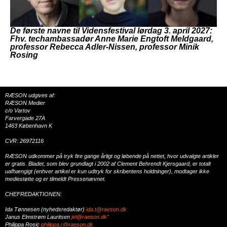
De første navne til Vidensfestival lørdag 3. april 2027:
Fhv. techambassadør Anne Marie Engtoft Meldgaard,
professor Rebecca Adler-Nissen, professor Minik
Rosing
RÆSON udgives af:
RÆSON Medier
c/o Vartov
Farvergade 27A
1463 København K
CVR: 26972116
RÆSON udkommer på tryk fire gange årligt og løbende på nettet, hvor udvalgte artikler
er gratis. Bladet, som blev grundlagt i 2002 af Clement Behrendt Kjersgaard, er totalt
uafhængigt (enhver artikel er kun udtryk for skribentens holdninger), modtager ikke
mediestøtte og er tilmeldt Pressenævnet.
CHEFREDAKTIONEN:
Ida Tønnesen (nyhedsredaktør)
ida.t@raeson.dk
Janus Elmstrøm Lauritsen
jel@raeson.dk"
Philippa Rosic
philippa.r@raeson.dk