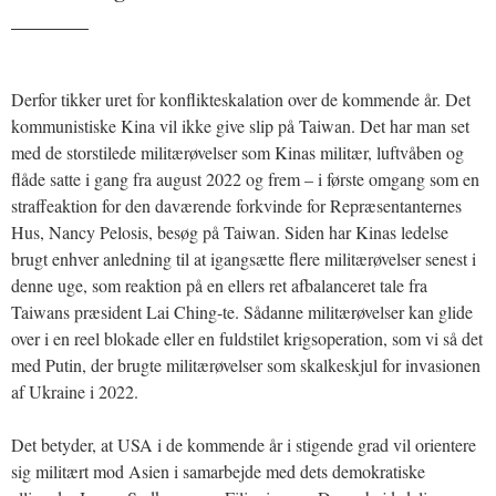
_______
Derfor tikker uret for konflikteskalation over de kommende år. Det
kommunistiske Kina vil ikke give slip på Taiwan. Det har man set
med de storstilede militærøvelser som Kinas militær, luftvåben og
flåde satte i gang fra august 2022 og frem – i første omgang som en
straffeaktion for den daværende forkvinde for Repræsentanternes
Hus, Nancy Pelosis, besøg på Taiwan. Siden har Kinas ledelse
brugt enhver anledning til at igangsætte flere militærøvelser senest i
denne uge, som reaktion på en ellers ret afbalanceret tale fra
Taiwans præsident Lai Ching-te. Sådanne militærøvelser kan glide
over i en reel blokade eller en fuldstilet krigsoperation, som vi så det
med Putin, der brugte militærøvelser som skalkeskjul for invasionen
af Ukraine i 2022.
Det betyder, at USA i de kommende år i stigende grad vil orientere
sig militært mod Asien i samarbejde med dets demokratiske