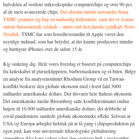
halvdelen af verdens mikroskopiske computerchips og over 90 pct.
af de mest avancerede chips.
Det absolut største taiwanske firma
TSMC gemmer sig bag en undseelig forkortelse, men det er Asiens
største børsnoterede selskab – større end den danske guldkalv Novo
Nordisk.
TSMC har som hovedleverandør til Apple været den
usynlige indmad, som har betydet, at der kunne produceres mindre
og hurtigere iPhones over de sidste 15 år.
Kig omkring dig. Hele vores hverdag er baseret på computerchips
fra køleskabet til plæneklipperen, barbermaskinen og el-bilen. Ifølge
en analyse fra analyseinstitutet Rhodium Group vil en Taiwan-
konflikt beskære den globale økonomi med i hvert fald 3000
milliarder amerikanske dollars. Det tilsvarer hele Italiens økonomi.
Det amerikanske medie Bloomberg satte konfliktestimatet endnu
højere til 10.000 milliarder amerikanske dollars; det dobbelte af
covid-pandemiens samlede globale økonomiske effekt. Selvom at
USA og Europa arbejder hektisk på at få gang i chipsproduktion på
egen jord, kan vore nuværende teknologiske globalisering
simpelthen ikke køre videre uden den vigtigste brik i puslespillet: