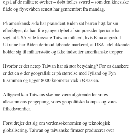
også af de militære øvelser – døbt fælles sværd – som den kinesiske
flåde og flyvevåben senest har gennemført fra mandag.
På amerikansk side har præsident Biden sat barren højt for sin
efterfølger, da han fire gange i løbet af sin præsidentperiode har
sagt, at USA ville forsvare Taiwan militært, hvis Kina angreb. I
Ukraine har Biden derimod løbende markeret, at USA udelukkende
holder sig til militærstøtte og ikke indsætter amerikanske tropper.
Hvorfor er det netop Taiwan har så stor betydning? For os danskere
er det en ø der geografisk er på størrelse med Jylland og Fyn
tilsammen og ligger 8000 kilometer væk i Østasien.
Alligevel kan Taiwans skæbne være afgørende for vores
allesammens pengepung, vores geopolitiske kompas og vores
frihedsværdier.
Først drejer det sig om verdensøkonomien og teknologisk
globalisering. Taiwan og taiwanske firmaer producerer over