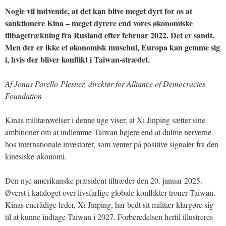
Nogle vil indvende, at det kan blive meget dyrt for os at
sanktionere Kina – meget dyrere end vores økonomiske
tilbagetrækning fra Rusland efter februar 2022. Det er sandt.
Men der er ikke et økonomisk musehul, Europa kan gemme sig
i, hvis der bliver konflikt i Taiwan-strædet.
Af Jonas Parello-Plesner, direktør for Alliance of Democracies
Foundation
Kinas militærøvelser i denne uge viser, at Xi Jinping sætter sine
ambitioner om at indlemme Taiwan højere end at dulme nerverne
hos internationale investorer, som venter på positive signaler fra den
kinesiske økonomi.
Den nye amerikanske præsident tiltræder den 20. januar 2025.
Øverst i kataloget over livsfarlige globale konflikter troner Taiwan.
Kinas enerådige leder, Xi Jinping, har bedt sit militær klargøre sig
til at kunne indtage Taiwan i 2027. Forberedelsen hertil illustreres