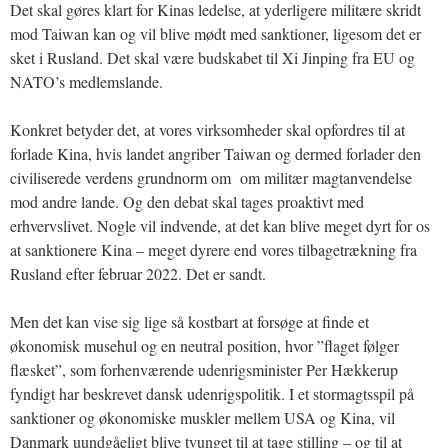
Det skal gøres klart for Kinas ledelse, at yderligere militære skridt
mod Taiwan kan og vil blive mødt med sanktioner, ligesom det er
sket i Rusland. Det skal være budskabet til Xi Jinping fra EU og
NATO’s medlemslande.
Konkret betyder det, at vores virksomheder skal opfordres til at
forlade Kina, hvis landet angriber Taiwan og dermed forlader den
civiliserede verdens grundnorm om om militær magtanvendelse
mod andre lande. Og den debat skal tages proaktivt med
erhvervslivet. Nogle vil indvende, at det kan blive meget dyrt for os
at sanktionere Kina – meget dyrere end vores tilbagetrækning fra
Rusland efter februar 2022. Det er sandt.
Men det kan vise sig lige så kostbart at forsøge at finde et
økonomisk musehul og en neutral position, hvor ”flaget følger
flæsket”, som forhenværende udenrigsminister Per Hækkerup
fyndigt har beskrevet dansk udenrigspolitik. I et stormagtsspil på
sanktioner og økonomiske muskler mellem USA og Kina, vil
Danmark uundgåeligt blive tvunget til at tage stilling – og til at