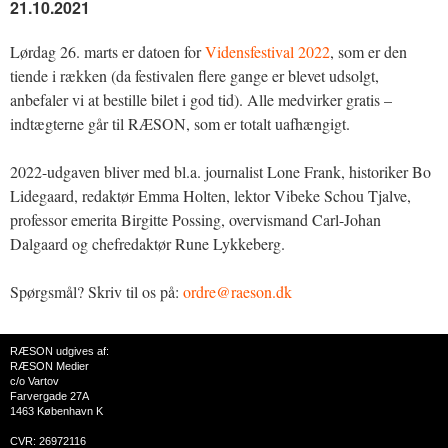
21.10.2021
Lørdag 26. marts er datoen for
Vidensfestival 2022
, som er den
tiende i rækken (da festivalen flere gange er blevet udsolgt,
anbefaler vi at bestille bilet i god tid). Alle medvirker gratis –
indtægterne går til RÆSON, som er totalt uafhængigt.
2022-udgaven bliver med bl.a. journalist Lone Frank, historiker Bo
Lidegaard, redaktør Emma Holten, lektor Vibeke Schou Tjalve,
professor emerita Birgitte Possing, overvismand Carl-Johan
Dalgaard og chefredaktør Rune Lykkeberg.
Spørgsmål? Skriv til os på:
ordre@raeson.dk
RÆSON udgives af:
RÆSON Medier
c/o Vartov
Farvergade 27A
1463 København K
CVR: 26972116