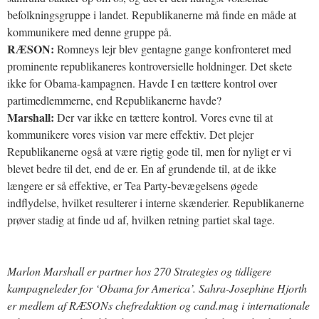
befolkningsgruppe i landet. Republikanerne må finde en måde at
kommunikere med denne gruppe på.
RÆSON:
Romneys lejr blev gentagne gange konfronteret med
prominente republikaneres kontroversielle holdninger. Det skete
ikke for Obama-kampagnen. Havde I en tættere kontrol over
partimedlemmerne, end Republikanerne havde?
Marshall:
Der var ikke en tættere kontrol. Vores evne til at
kommunikere vores vision var mere effektiv. Det plejer
Republikanerne også at være rigtig gode til, men for nyligt er vi
blevet bedre til det, end de er. En af grundende til, at de ikke
længere er så effektive, er Tea Party-bevægelsens øgede
indflydelse, hvilket resulterer i interne skænderier. Republikanerne
prøver stadig at finde ud af, hvilken retning partiet skal tage.
Marlon Marshall er partner hos 270 Strategies og tidligere
kampagneleder for ‘Obama for America’. Sahra-Josephine Hjorth
er medlem af RÆSONs chefredaktion og cand.mag i internationale