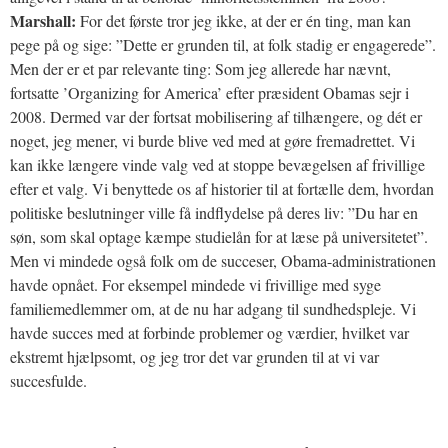
Marshall:
For det første tror jeg ikke, at der er én ting, man kan
pege på og sige: ”Dette er grunden til, at folk stadig er engagerede”.
Men der er et par relevante ting: Som jeg allerede har nævnt,
fortsatte ’Organizing for America’ efter præsident Obamas sejr i
2008. Dermed var der fortsat mobilisering af tilhængere, og dét er
noget, jeg mener, vi burde blive ved med at gøre fremadrettet. Vi
kan ikke længere vinde valg ved at stoppe bevægelsen af frivillige
efter et valg. Vi benyttede os af historier til at fortælle dem, hvordan
politiske beslutninger ville få indflydelse på deres liv: ”Du har en
søn, som skal optage kæmpe studielån for at læse på universitetet”.
Men vi mindede også folk om de succeser, Obama-administrationen
havde opnået. For eksempel mindede vi frivillige med syge
familiemedlemmer om, at de nu har adgang til sundhedspleje. Vi
havde succes med at forbinde problemer og værdier, hvilket var
ekstremt hjælpsomt, og jeg tror det var grunden til at vi var
succesfulde.