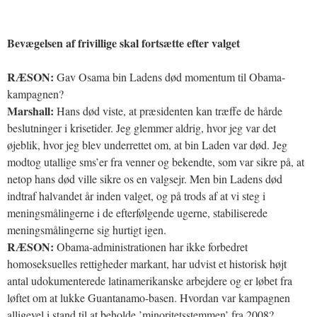
Bevægelsen af frivillige skal fortsætte efter valget
RÆSON:
Gav Osama bin Ladens død momentum til Obama-
kampagnen?
Marshall:
Hans død viste, at præsidenten kan træffe de hårde
beslutninger i krisetider. Jeg glemmer aldrig, hvor jeg var det
øjeblik, hvor jeg blev underrettet om, at bin Laden var død. Jeg
modtog utallige sms’er fra venner og bekendte, som var sikre på, at
netop hans død ville sikre os en valgsejr. Men bin Ladens død
indtraf halvandet år inden valget, og på trods af at vi steg i
meningsmålingerne i de efterfølgende ugerne, stabiliserede
meningsmålingerne sig hurtigt igen.
RÆSON:
Obama-administrationen har ikke forbedret
homoseksuelles rettigheder markant, har udvist et historisk højt
antal udokumenterede latinamerikanske arbejdere og er løbet fra
løftet om at lukke Guantanamo-basen. Hvordan var kampagnen
alligevel i stand til at beholde ’minoritetsstemmen’ fra 2008?