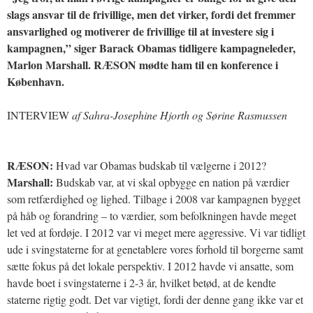
slags ansvar til de frivillige, men det virker, fordi det fremmer
ansvarlighed og motiverer de frivillige til at investere sig i
kampagnen,” siger Barack Obamas tidligere kampagneleder,
Marlon Marshall. RÆSON mødte ham til en konference i
København.
INTERVIEW
af Sahra-Josephine Hjorth og Sørine Rasmussen
RÆSON:
Hvad var Obamas budskab til vælgerne i 2012?
Marshall:
Budskab var, at vi skal opbygge en nation på værdier
som retfærdighed og lighed. Tilbage i 2008 var kampagnen bygget
på håb og forandring – to værdier, som befolkningen havde meget
let ved at fordøje. I 2012 var vi meget mere aggressive. Vi var tidligt
ude i svingstaterne for at genetablere vores forhold til borgerne samt
sætte fokus på det lokale perspektiv. I 2012 havde vi ansatte, som
havde boet i svingstaterne i 2-3 år, hvilket betød, at de kendte
staterne rigtig godt. Det var vigtigt, fordi der denne gang ikke var et