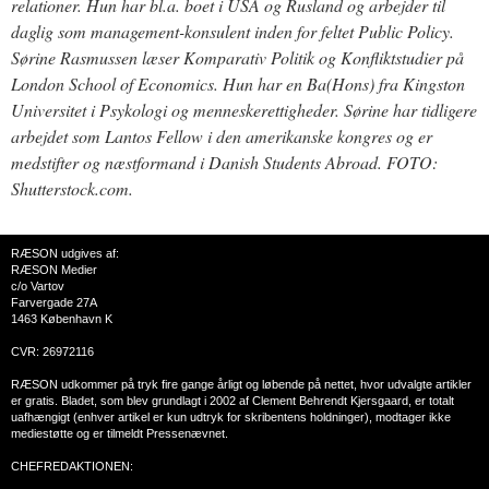
relationer. Hun har bl.a. boet i USA og Rusland og arbejder til
daglig som management-konsulent inden for feltet Public Policy.
Sørine Rasmussen læser Komparativ Politik og Konfliktstudier på
London School of Economics. Hun har en Ba(Hons) fra Kingston
Universitet i Psykologi og menneskerettigheder. Sørine har tidligere
arbejdet som Lantos Fellow i den amerikanske kongres og er
medstifter og næstformand i Danish Students Abroad. FOTO:
Shutterstock.com.
RÆSON udgives af:
RÆSON Medier
c/o Vartov
Farvergade 27A
1463 København K
CVR: 26972116
RÆSON udkommer på tryk fire gange årligt og løbende på nettet, hvor udvalgte artikler
er gratis. Bladet, som blev grundlagt i 2002 af Clement Behrendt Kjersgaard, er totalt
uafhængigt (enhver artikel er kun udtryk for skribentens holdninger), modtager ikke
mediestøtte og er tilmeldt Pressenævnet.
CHEFREDAKTIONEN: