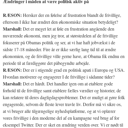
Ændringer i måden at være politisk aktiv på
RÆSON:
Hersker der en følelse af frustration blandt de frivillige,
eftersom I ikke har ændret den økonomiske situation betydeligt?
Marshall:
Det er meget let at føle en frustration angående den
nuværende økonomi, men jeg tror, at størstedelen af de frivillige
fokuserer på Obamas politik og ser, at vi har haft jobvækst i de
sidste 17-18 måneder. Fire år er ikke særlig lang tid til at ændre
økonomien, og de frivillige ville gerne have, at Obama fik endnu en
periode til at færdiggøre det påbegyndte arbejde.
RÆSON:
Der er i stigende grad en politisk apati i Europa og USA.
Hvordan motiverer og engagerer I de frivillige i sådanne tider?
Marshall:
Det er hårdt. Det handler igen om at etablere gode
forhold til de frivillige samt etablere fælles værdier og historier, de
kan relatere til deres dagligdagsproblemer. Det er muligt at gøre folk
engagerede, selvom de fleste lever travle liv. Derfor må vi sikre os,
at vi bruger alle tilgængelige nyhedsplatforme, og at vi oplærer
vores frivillige i den moderne del af en kampagne ved brug af for
eksempel Twitter. Der er sket en ændring verden over. Vi er nødt til