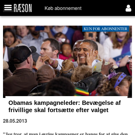
Køb abonnement
KUN FOR ABONNENTER
Obamas kampagneleder:
Bevægelse af
frivillige skal fortsætte efter valget
28.05.2013
”Jeg tror, at man i øvrige kampagner er bange for at give den