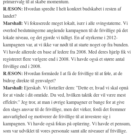
primærvalg til at skabe momentum.
RÆSON:
Hvordan spredte I helt konkret budskabet i resten af
landet?
Marshall:
Vi fokuserede meget lokalt, især i alle svingstaterne. Vi
overlod beslutningerne angående kampagnen til de frivillige på det
lokale niveau, og det gjorde vi tidligt. En af styrkerne i 2012-
kampagnen var, at vi ikke var nødt til at starte noget op fra bunden.
Vi havde allerede en base af ledere fra 2008. Med deres hjælp fik vi
registreret flere vælgere end i 2008. Vi havde også et større antal
frivillige end i 2008.
RÆSON:
Hvordan formåede I at få de frivillige til at føle, at de
bidrog direkte til genvalget?
Marshall:
Ejerskab. Vi fortæller dem: ”Dette er, hvad vi skal opnå
for at vinde i dit område. Du ved, hvilken taktik der vil være mest
effektiv.” Jeg tror, at man i øvrige kampagner er bange for at give
den slags ansvar til de frivillige, men det virker, fordi det fremmer
ansvarlighed og motiverer de frivillige til at investere sig i
kampagnen. Vi havde også fokus på oplæring. Vi havde et pensum,
som var udviklet til vores personale samt alle niveauer af frivillige.