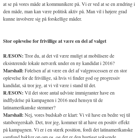
at se på vores måde at kommunikere på. Vi er ved at se en ændring i
den måde, man kan være politisk aktiv på. Man vil i højere grad
kunne involvere sig på forskellige måder.
Stor oplevelse for frivillige at være en del af valget
RÆSON:
Tror du, at det vil være muligt at mobilisere de
eksisterende lokale netværk under en ny kandidat i 2016?
Marshall:
Følelsen af at være en del af valgprocessen er en stor
oplevelse for de frivillige, så hvis vi finder god og progressiv
kandidat, så tror jeg, at vi vil være i stand til det.
RÆSON:
Vil det store antal udviste immigranter have en
indflydelse på kampagnen i 2016 med hensyn til de
latinamerikanske stemmer?
Marshall:
Nej, vores budskab er klart: Vi vil have en bedre vej til
statsborgerskab. Det, tror jeg, kommer til at have en positiv effekt
på kampagnen. Vi er i en stærk position, fordi det latinamerikanske
samfund bakker op om os, og det er den hurtigst voksende