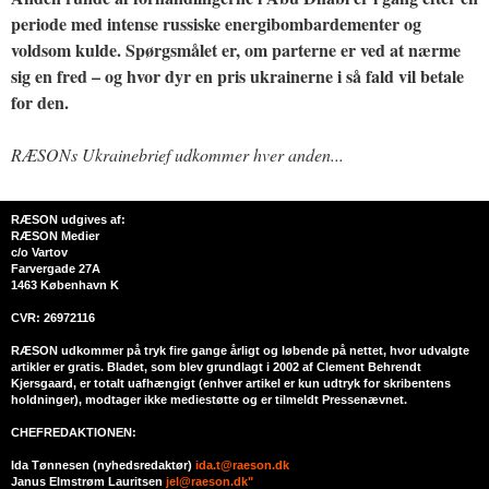
periode med intense russiske energibombardementer og
voldsom kulde. Spørgsmålet er, om parterne er ved at nærme
sig en fred – og hvor dyr en pris ukrainerne i så fald vil betale
for den.
RÆSONs Ukrainebrief udkommer hver anden...
RÆSON udgives af:
RÆSON Medier
c/o Vartov
Farvergade 27A
1463 København K
CVR: 26972116
RÆSON udkommer på tryk fire gange årligt og løbende på nettet, hvor udvalgte
artikler er gratis. Bladet, som blev grundlagt i 2002 af Clement Behrendt
Kjersgaard, er totalt uafhængigt (enhver artikel er kun udtryk for skribentens
holdninger), modtager ikke mediestøtte og er tilmeldt Pressenævnet.
CHEFREDAKTIONEN:
Ida Tønnesen (nyhedsredaktør)
ida.t@raeson.dk
Janus Elmstrøm Lauritsen
jel@raeson.dk"