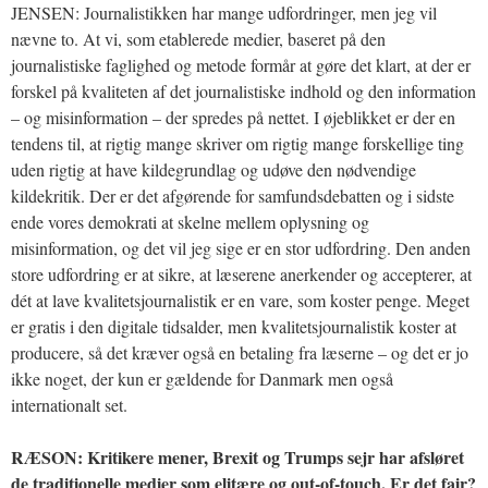
JENSEN: Journalistikken har mange udfordringer, men jeg vil
nævne to. At vi, som etablerede medier, baseret på den
journalistiske faglighed og metode formår at gøre det klart, at der er
forskel på kvaliteten af det journalistiske indhold og den information
– og misinformation – der spredes på nettet. I øjeblikket er der en
tendens til, at rigtig mange skriver om rigtig mange forskellige ting
uden rigtig at have kildegrundlag og udøve den nødvendige
kildekritik. Der er det afgørende for samfundsdebatten og i sidste
ende vores demokrati at skelne mellem oplysning og
misinformation, og det vil jeg sige er en stor udfordring. Den anden
store udfordring er at sikre, at læserene anerkender og accepterer, at
dét at lave kvalitetsjournalistik er en vare, som koster penge. Meget
er gratis i den digitale tidsalder, men kvalitetsjournalistik koster at
producere, så det kræver også en betaling fra læserne – og det er jo
ikke noget, der kun er gældende for Danmark men også
internationalt set.
RÆSON: Kritikere mener, Brexit og Trumps sejr har afsløret
de traditionelle medier som elitære og out-of-touch. Er det fair?