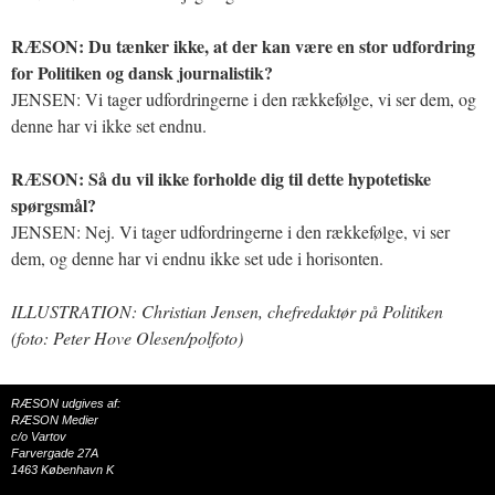
RÆSON: Du tænker ikke, at der kan være en stor udfordring
for Politiken og dansk journalistik?
JENSEN: Vi tager udfordringerne i den rækkefølge, vi ser dem, og
denne har vi ikke set endnu.
RÆSON: Så du vil ikke forholde dig til dette hypotetiske
spørgsmål?
JENSEN: Nej. Vi tager udfordringerne i den rækkefølge, vi ser
dem, og denne har vi endnu ikke set ude i horisonten.
ILLUSTRATION: Christian Jensen, chefredaktør på Politiken
(foto: Peter Hove Olesen/polfoto)
RÆSON udgives af:
RÆSON Medier
c/o Vartov
Farvergade 27A
1463 København K