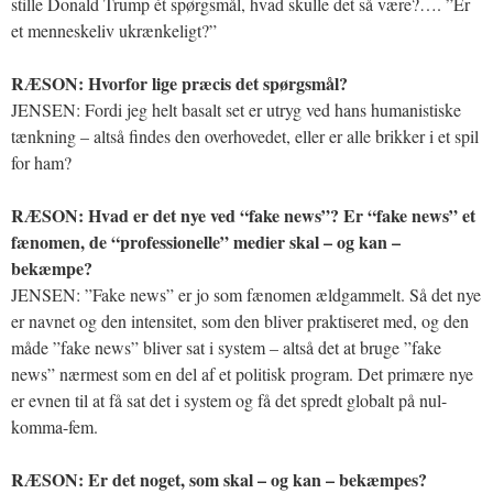
stille Donald Trump ét spørgsmål, hvad skulle det så være?…. ”Er
et menneskeliv ukrænkeligt?”
RÆSON: Hvorfor lige præcis det spørgsmål?
JENSEN: Fordi jeg helt basalt set er utryg ved hans humanistiske
tænkning – altså findes den overhovedet, eller er alle brikker i et spil
for ham?
RÆSON: Hvad er det nye ved “fake news”? Er “fake news” et
fænomen, de “professionelle” medier skal – og kan –
bekæmpe?
JENSEN: ”Fake news” er jo som fænomen ældgammelt. Så det nye
er navnet og den intensitet, som den bliver praktiseret med, og den
måde ”fake news” bliver sat i system – altså det at bruge ”fake
news” nærmest som en del af et politisk program. Det primære nye
er evnen til at få sat det i system og få det spredt globalt på nul-
komma-fem.
RÆSON: Er det noget, som skal – og kan – bekæmpes?