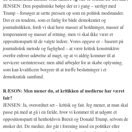
JENSEN: Den populistiske bølge der er i gang – særligt med
Trump – forsøger at sætte pressen op som en politisk modstander.
Det er en tendens, som er farlig for både demokratiet og
journalistikken, fordi vi skal have masser af holdninger, masser af
temperament og masser af retning, men vi skal ikke være et
oppositionsparti til de valgte ledere. Vores opgave er – baseret på
journalistisk metode og faglighed – at være kritisk konstruktive
overfor enhver udøvelse af magt, og at vi aldrig kommer til at
servicere særinteresser, men altid arbejder for at skabe oplysning,
som kan kvalificere borgere til at træffe beslutninger i et
demokratisk samfund.
RÆSON: Men mener du, at kritikken af medierne har været
fair?
JENSEN: Ja, overordnet set – kritisk og fair. Jeg mener, at man skal
passe på med at gå i en fælde, hvor vi kommer til at udgøre et
oppositionsparti til henholdsvis Brexit og Donald Trump, selvom de
ønsker det. De medier, der går i forening imod en politiker eller