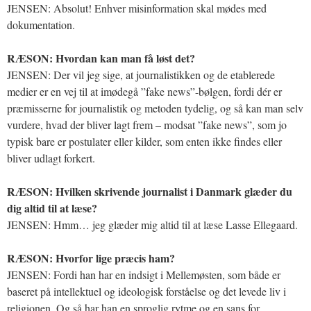
JENSEN: Absolut! Enhver misinformation skal mødes med
dokumentation.
RÆSON: Hvordan kan man få løst det?
JENSEN: Der vil jeg sige, at journalistikken og de etablerede
medier er en vej til at imødegå ”fake news”-bølgen, fordi dér er
præmisserne for journalistik og metoden tydelig, og så kan man selv
vurdere, hvad der bliver lagt frem – modsat ”fake news”, som jo
typisk bare er postulater eller kilder, som enten ikke findes eller
bliver udlagt forkert.
RÆSON: Hvilken skrivende journalist i Danmark glæder du
dig altid til at læse?
JENSEN: Hmm… jeg glæder mig altid til at læse Lasse Ellegaard.
RÆSON: Hvorfor lige præcis ham?
JENSEN: Fordi han har en indsigt i Mellemøsten, som både er
baseret på intellektuel og ideologisk forståelse og det levede liv i
religionen. Og så har han en sproglig rytme og en sans for