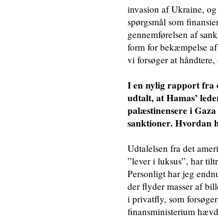
invasion af Ukraine, o
spørgsmål som finansier
gennemførelsen af sankt
form for bekæmpelse af u
vi forsøger at håndtere,
I en nylig rapport fr
udtalt, at Hamas’ led
palæstinensere i Gaza
sanktioner. Hvordan
Udtalelsen fra det am
”lever i luksus”, har ti
Personligt har jeg endnu 
der flyder masser af bil
i privatfly, som forsøge
finansministerium hævde