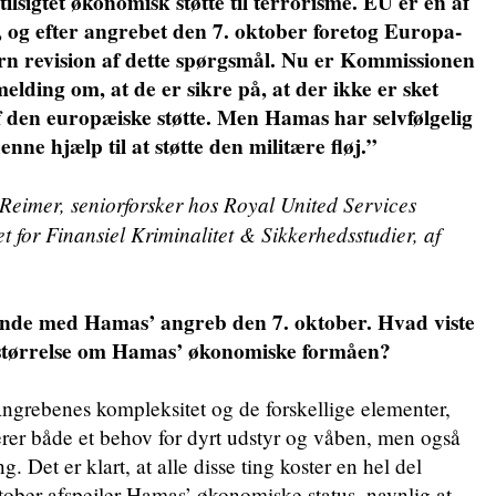
tilsigtet økonomisk støtte til terrorisme.
EU er en af
, og efter angrebet den 7. oktober foretog Europa-
n revision af dette spørgsmål. Nu er Kommissionen
elding om, at de er sikre på, at der ikke er sket
 den europæiske støtte. Men Hamas har selvfølgelig
nne hjælp til at støtte den militære fløj.”
Reimer, seniorforsker hos Royal United Services
et for Finansiel Kriminalitet & Sikkerhedsstudier, af
de med Hamas’ angreb den 7. oktober. Hvad viste
størrelse om Hamas’ økonomiske formåen?
benes kompleksitet og de forskellige elementer,
erer både et behov for dyrt udstyr og våben, men også
g. Det er klart, at alle disse ting koster en hel del
ktober afspejler Hamas’ økonomiske status, navnlig at