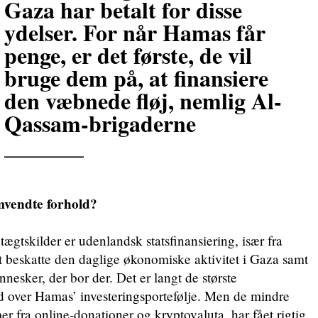
Gaza har betalt for disse
ydelser. For når Hamas får
penge, er det første, de vil
bruge dem på, at finansiere
den væbnede fløj, nemlig Al-
Qassam-brigaderne
_______
vendte forhold?
tægtskilder er udenlandsk statsfinansiering, især fra
at beskatte den daglige økonomiske aktivitet i Gaza samt
nesker, der bor der. Det er langt de største
d over Hamas’ investeringsportefølje. Men de mindre
r fra online-donationer og kryptovaluta, har fået rigtig