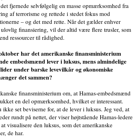
g det fjernede selvfølgelig en masse opmærksomhed fra
ing af terrorisme og rettede i stedet fokus mod
ionerne – og det med rette. Når det gælder enhver
lovlig finansiering, vil der altid være flere trusler, som
 end ressourcer til rådighed.
a oktober har det amerikanske finansministerium
ende embedsmænd lever i luksus, mens almindelige
 lider under barske levevilkår og økonomiske
 hænger det sammen?
erikanske finansministerium om, at Hamas-embedsmænd
ltrukket en del opmærksomhed, hvilket er interessant.
ikke set beviserne for, at de lever i luksus. Jeg ved, at
leder rundt på nettet, der viser højtstående Hamas-ledere
r at visualisere den luksus, som det amerikanske
r, de har.