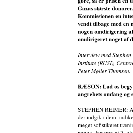
gøre, så er prisen en u
Gazas største donorer
Kommissionen en inter
vendt tilbage med en m
nogen omdirigering af
omdirigeret noget af de
Interview med Stephen 
Institute (RUSI), Center
Peter Møller Thomsen.
RÆSON: Lad os begyn
angrebets omfang og 
STEPHEN REIMER: Angre
der indgik i dem, indik
meget sofistikeret trænin
penge. Jeg tror, at 7. o