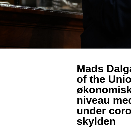
Mads Dalga
of the Uni
økonomisk
niveau me
under coro
skylden