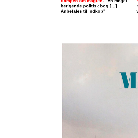
Kampen om magten:
“En meget
berigende politisk bog […]
Anbefales til indkøb”