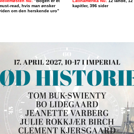
Mellemøsten Nu:
“Bogen er et
Latinamerika Nu:
12 lande, 12
must-read, hvis man ønsker
kapitler, 396 sider
viden om den herskende uro”