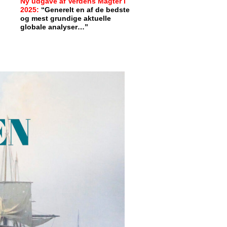
Ny udgave af Verdens Magter i
2025:
“Generelt en af de bedste
og mest grundige aktuelle
globale analyser…”