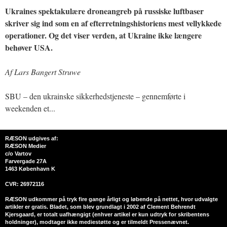
Ukraines spektakulære droneangreb på russiske luftbaser
skriver sig ind som en af efterretningshistoriens mest vellykkede
operationer. Og det viser verden, at Ukraine ikke længere
behøver USA.
Af Lars Bangert Struwe
SBU – den ukrainske sikkerhedstjeneste – gennemførte i
weekenden et...
RÆSON udgives af:
RÆSON Medier
c/o Vartov
Farvergade 27A
1463 København K
CVR: 26972116
RÆSON udkommer på tryk fire gange årligt og løbende på nettet, hvor udvalgte
artikler er gratis. Bladet, som blev grundlagt i 2002 af Clement Behrendt
Kjersgaard, er totalt uafhængigt (enhver artikel er kun udtryk for skribentens
holdninger), modtager ikke mediestøtte og er tilmeldt Pressenævnet.