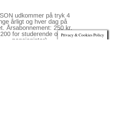
ON udkommer på tryk 4
nge årligt og hver dag på
et. Årsabonnement: 250 kr.
(200 for studerende og
Privacy & Cookies Policy
pensionister)
Køb abonnement »
bøger, blade og billetter i
RÆSONs Webshop »