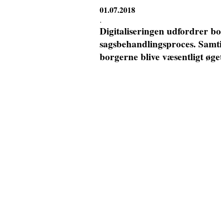
01.07.2018
.
Digitaliseringen udfordrer b
sagsbehandlingsproces. Samti
borgerne blive væsentligt øge
viderebehandling af langt fle
skal digitalisere, men om det
fastlægge rammerne for borger
Danmark.
Af Birgitte Arent Eiriksson, vi
Justitia
DANMARK STÅR ligesom resten
samfundsmæssige forandringer. 
ændre den måde, vi lever på, m
offentlige sektor yder service 