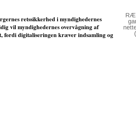
RÆS
orgernes retssikkerhed i myndighedernes
ga
dig vil myndighedernes overvågning af
nett
t, fordi digitaliseringen kræver indsamling og
re oplysninger. Spørgsmålet er ikke, om vi
 er teknologien eller mennesker, som skal
nes retssikkerhed og privatliv i et digitalt
Køb 
cedirektør i den uafhængige juridiske tænketank
 af verden over for en række grundlæggende
Teknologien er allerede i fuld gang med at
åden vi driver forretning på og måden den
og velfærd på. Der hersker en udbredt