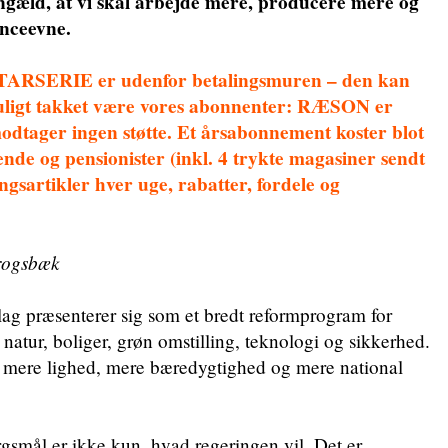
engæld, at vi skal arbejde mere, producere mere og
enceevne.
ERIE er udenfor betalingsmuren – den kan
 muligt takket være vores abonnenter: RÆSON er
modtager ingen støtte. Et årsabonnement koster blot
ende og pensionister (inkl. 4 trykte magasiner sendt
ngsartikler hver uge, rabatter, fordele og
rogsbæk
ag præsenterer sig som et bredt reformprogram for
natur, boliger, grøn omstilling, teknologi og sikkerhed.
, mere lighed, mere bæredygtighed og mere national
smål er ikke kun, hvad regeringen vil. Det er,