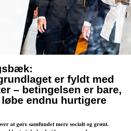
gsbæk:
rundlaget er fyldt med
ter – betingelsen er bare,
l løbe endnu hurtigere
ver at gøre samfundet mere socialt og grønt.