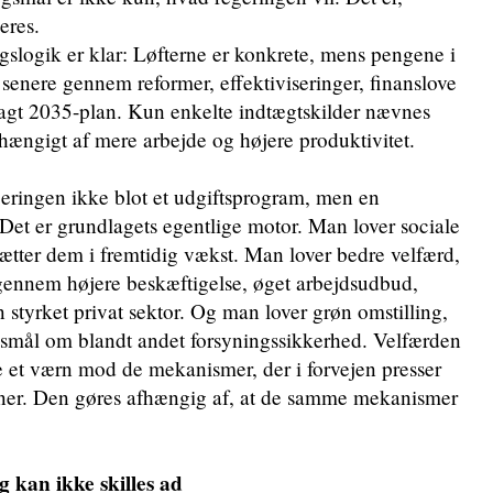
eres.
gslogik er klar: Løfterne er konkrete, mens pengene i
 senere gennem reformer, effektiviseringer, finanslove
agt 2035-plan. Kun enkelte indtægtskilder nævnes
fhængigt af mere arbejde og højere produktivitet.
ringen ikke blot et udgiftsprogram, men en
 Det er grundlagets egentlige motor. Man lover sociale
ætter dem i fremtidig vækst. Man lover bedre velfærd,
gennem højere beskæftigelse, øget arbejdsudbud,
n styrket privat sektor. Og man lover grøn omstilling,
gsmål om blandt andet forsyningssikkerhed. Velfærden
 et værn mod de mekanismer, der i forvejen presser
oner. Den gøres afhængig af, at de samme mekanismer
g kan ikke skilles ad