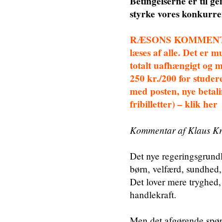
Betingelserne er til g
styrke vores konkurr
RÆSONS KOMMENTARS
læses af alle. Det er
totalt uafhængigt og 
250 kr./200 for studer
med posten, nye betali
fribilletter) – klik her
Kommentar af Klaus K
Det nye regeringsgrundl
børn, velfærd, sundhed, 
Det lover mere tryghed
handlekraft.
Men det afgørende spørg