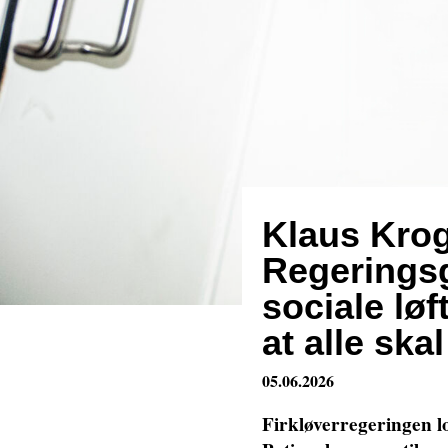
Klaus Kro
Regeringsg
sociale løf
at alle ska
05.06.2026
Firkløverregeringen lo