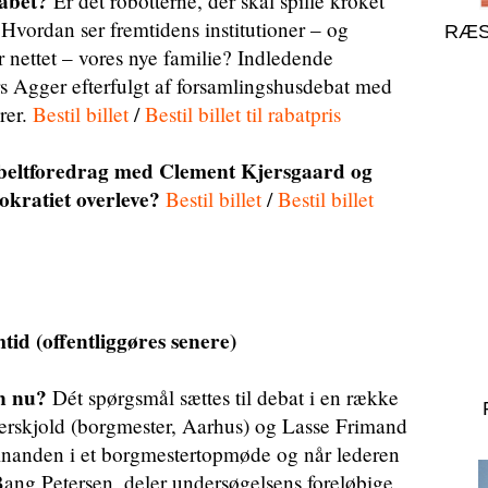
kabet?
Er det robotterne, der skal spille kroket
Hvordan ser fremtidens institutioner – og
RÆS
er nettet – vores nye familie? Indledende
 Agger efterfulgt af forsamlingshusdebat med
rer.
Bestil billet
/
Bestil billet til rabatpris
beltforedrag med Clement Kjersgaard og
kratiet overleve?
Bestil billet
/
Bestil billet
id (offentliggøres senere)
n nu?
Dét spørgsmål sættes til debat i en række
erskjold (borgmester, Aarhus) og Lasse Frimand
inanden i et borgmestertopmøde og når lederen
ang Petersen, deler undersøgelsens foreløbige