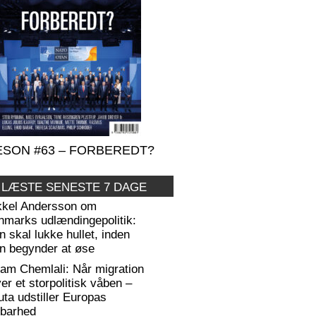
SON #63 – FORBEREDT?
 LÆSTE SENESTE 7 DAGE
kkel Andersson om
nmarks udlændingepolitik:
 skal lukke hullet, inden
n begynder at øse
am Chemlali: Når migration
ver et storpolitisk våben –
ta udstiller Europas
rbarhed