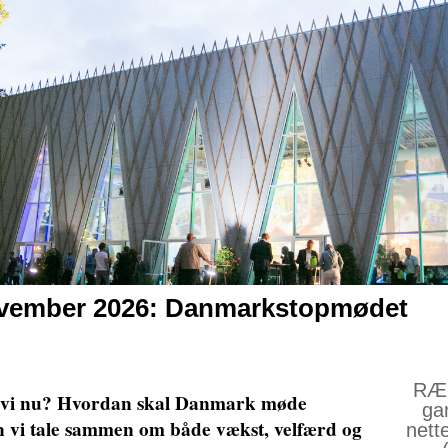
november 2026: Danmarkstopmødet
RÆS
r vi nu? Hvordan skal Danmark møde
ga
 vi tale sammen om både vækst, velfærd og
nett