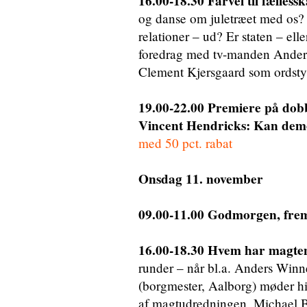
16.00-18.30 Farvel til fælless
og danse om juletræet med os? 
relationer – ud? Er staten – ell
foredrag med tv-manden Anders
Clement Kjersgaard som ordsty
19.00-22.00 Premiere på dob
Vincent Hendricks: Kan demo
med 50 pct. rabat
Onsdag 11. november
09.00-11.00 Godmorgen, fremt
16.00-18.30 Hvem har magte
runder – når bl.a. Anders Winn
(borgmester, Aalborg) møder h
af magtudredningen, Michael B