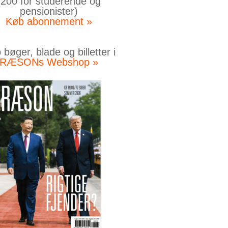
(200 for studerende og
pensionister)
Køb abonnement »
bøger, blade og billetter i
RÆSONs Webshop »