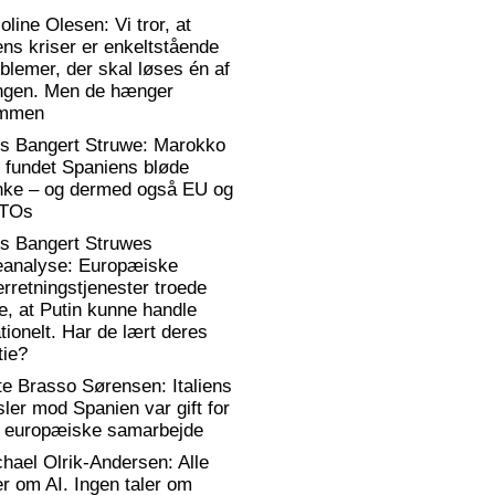
oline Olesen: Vi tror, at
ens kriser er enkeltstående
blemer, der skal løses én af
ngen. Men de hænger
mmen
rs Bangert Struwe: Marokko
 fundet Spaniens bløde
anke – og dermed også EU og
TOs
rs Bangert Struwes
eanalyse: Europæiske
erretningstjenester troede
e, at Putin kunne handle
ationelt. Har de lært deres
tie?
te Brasso Sørensen: Italiens
sler mod Spanien var gift for
t europæiske samarbejde
hael Olrik-Andersen: Alle
er om AI. Ingen taler om