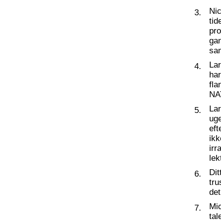
Nic
3.
tid
pro
ga
sa
La
4.
har
fl
NA
La
5.
ug
eft
ikk
irr
lek
Dit
6.
tru
de
Mic
7.
tal