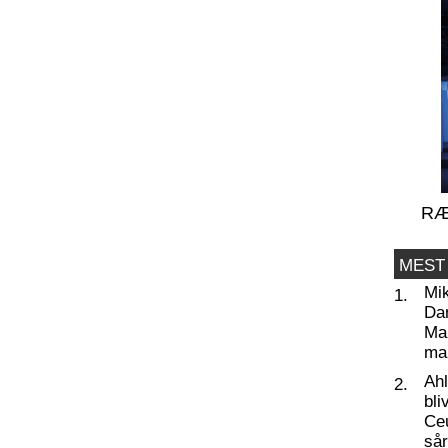
RÆ
MEST
Mi
1.
Da
Man
ma
Ahl
2.
bli
Ceu
så