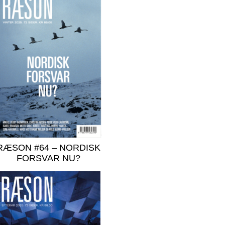
RÆSON #64 – NORDISK
FORSVAR NU?