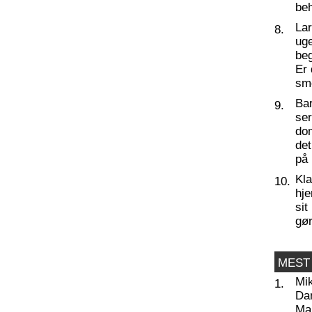
beh
La
8.
ug
beg
Er 
sm
Ba
9.
se
do
det
på 
Kl
10.
hj
sit
gør
MEST
Mi
1.
Da
Man