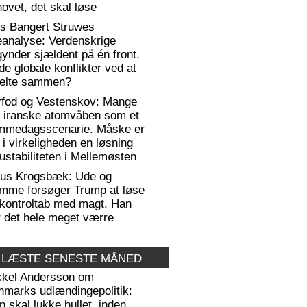
ovet, det skal løse
rs Bangert Struwes
eanalyse: Verdenskrige
ynder sjældent på én front.
de globale konflikter ved at
elte sammen?
rfod og Vestenskov: Mange
r iranske atomvåben som et
mmedagsscenarie. Måske er
 i virkeligheden en løsning
ustabiliteten i Mellemøsten
aus Krogsbæk: Ude og
emme forsøger Trump at løse
 kontroltab med magt. Han
 det hele meget værre
 LÆSTE SENESTE MÅNED
kkel Andersson om
nmarks udlændingepolitik:
 skal lukke hullet, inden