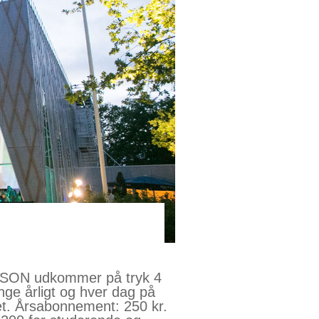
ON udkommer på tryk 4
nge årligt og hver dag på
et. Årsabonnement: 250 kr.