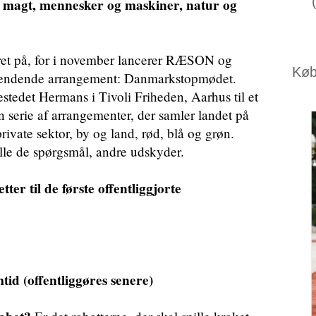
r, magt, mennesker og maskiner, natur og
aret på, for i november lancerer RÆSON og
Køb 
gevendende arrangement: Danmarkstopmødet.
stedet Hermans i Tivoli Friheden, Aarhus til et
serie af arrangementer, der samler landet på
rivate sektor, by og land, rød, blå og grøn.
lle de spørgsmål, andre udskyder.
ter til de første offentliggjorte
id (offentliggøres senere)