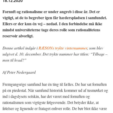
18.12.2020
Fornuft og rationalisme er under angreb i disse år. Det er
vigtigt, at de to begreber igen får hæderspladsen i samfundet.
Ellers er der kun én vej – nedad. I den forbindelse må ikke
mindst universiteterne tage deres rolle som rationalitetens
reservoir alvorligt.
Denne artikel indgår i
RÆSONs trykte vinternummer
, som blev
udgivet d. 10. december. Det trykte nummer har titlen: “Tilbage –
men til hvad?”
Af Peter Nedergaard
Fremgangsrige samfund har én ting til fælles. De har sat fornuften
på en piedestal. Når samfund historisk kommer ud af tusmørket og
ind i dagslysets solskin, har det været med fornuften og
rationalismen som vigtigste følgesvende. Det betyder ikke, at
følelser og lignende er frataget enhver rolle. De bør blot ikke være