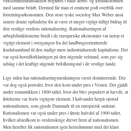
virksomhedstransaktion bogføres i både debet- og kreditkolonnen
med samme beløb. Dermed får man et eminent godt overblik over
forretningsøkonomien. Den store tyske sociolog Max Weber anså
senere denne opfindelse for at være et meget vigtigt tidligt bidrag til
den vestlige verdens rationalisering. Rationaliseringen af
arbejdsfunktionerne bredt i de europæiske økonomier var netop et
vigtigt element i overgangen fra det landbrugsorienterede
feudalsamfund til den stadigt mere industrialiserede kapitalisme. Det
var også hovedforklaringen på den stigende velstand, som gav sig
udslag i det kraftigt stigende befolkningstal i de vestlige lande.
Lige siden har rationaliseringstænkningen været dominerende. Der
var dog også perioder, hvor den kom under pres i Vesten. Det gjaldt
under romantikken i 1800-tallet, hvor det blev populært at hævde, at
følelserne var livets vigtigste element. I kølvandet herpå opstod
nationalismen, som gjorde Danmark til en europæisk småstat.
Rationalismen var også under pres i første halvdel af 1900-tallet,
hvilket afstedkom to verdenskrige drevet frem af nationalismen.
Men herefter fik rationalismen igen herredømmet med det klare