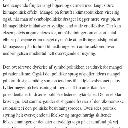
lavthængende frugter langt højere og dermed med langt større
klimapolitisk effekt. Mangel på fornuft i klimapolitikken viser sig
også, når man af symbolpolitiske årsager lægger mere vægt på, at
klimapolitiske initiativer er synlige, end at de er effektive. Der kan
eksempelvis argumenteres for, at målsætninger om et stort antal
elbiler på vejene er en meget dyr måde at nedbringe udslippet af
klimagasser på i forhold til nedbringelser i andre sektorer, hvor
nedbringelsen imidlertid helt overvejende er usynlig.
Den overdrevne dyrkelse af symbolpolitikken er udtryk for mangel
på rationalisme. Også i det politiske sprog afspejler tidens mangel
på fornuft sig samtidig som en tendens til, at følelsesbetonet patos
fylder meget på bekostning af logos i alt fra amerikanske
præsidenttaler til diverse politiske lederes nytårstaler. Det er et klart
krisetegn. Det samme gælder et stigende fravær af den økonomiske
rationalitet i den politiske beslutningsproces. Overlades politisk
styring helt overvejende til følelser og meget hurtigt skiftende
folkestemninger, er det atter et tydeligt tegn på et samfund på vej