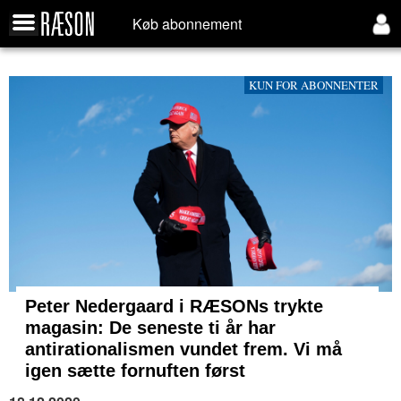
Køb abonnement
KUN FOR ABONNENTER
Peter Nedergaard i RÆSONs trykte
magasin: De seneste ti år har
antirationalismen vundet frem. Vi må
igen sætte fornuften først