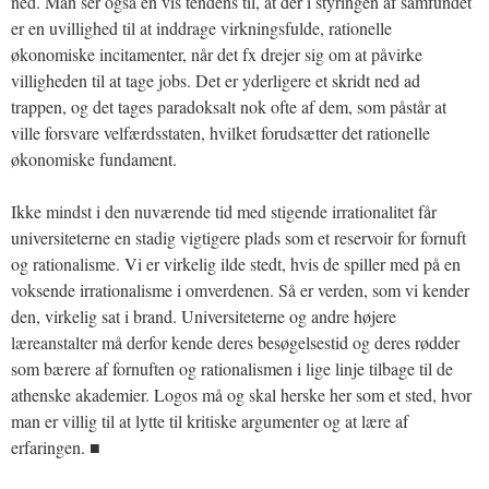
ned. Man ser også en vis tendens til, at der i styringen af samfundet
er en uvillighed til at inddrage virkningsfulde, rationelle
økonomiske incitamenter, når det fx drejer sig om at påvirke
villigheden til at tage jobs. Det er yderligere et skridt ned ad
trappen, og det tages paradoksalt nok ofte af dem, som påstår at
ville forsvare velfærdsstaten, hvilket forudsætter det rationelle
økonomiske fundament.
Ikke mindst i den nuværende tid med stigende irrationalitet får
universiteterne en stadig vigtigere plads som et reservoir for fornuft
og rationalisme. Vi er virkelig ilde stedt, hvis de spiller med på en
voksende irrationalisme i omverdenen. Så er verden, som vi kender
den, virkelig sat i brand. Universiteterne og andre højere
læreanstalter må derfor kende deres besøgelsestid og deres rødder
som bærere af fornuften og rationalismen i lige linje tilbage til de
athenske akademier. Logos må og skal herske her som et sted, hvor
man er villig til at lytte til kritiske argumenter og at lære af
erfaringen. ■