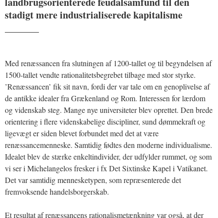
landbrugsorienterede feudalsamfund til den
stadigt mere industrialiserede kapitalisme
_______
Med renæssancen fra slutningen af 1200-tallet og til begyndelsen af
1500-tallet vendte rationalitetsbegrebet tilbage med stor styrke.
’Renæssancen’ fik sit navn, fordi der var tale om en genoplivelse af
de antikke idealer fra Grækenland og Rom. Interessen for lærdom
og videnskab steg. Mange nye universiteter blev oprettet. Den brede
orientering i flere videnskabelige discipliner, sund dømmekraft og
ligevægt er siden blevet forbundet med det at være
renæssancemenneske. Samtidig fødtes den moderne individualisme.
Idealet blev de stærke enkeltindivider, der udfylder rummet, og som
vi ser i Michelangelos fresker i fx Det Sixtinske Kapel i Vatikanet.
Det var samtidig mennesketypen, som repræsenterede det
fremvoksende handelsborgerskab.
Et resultat af renæssancens rationalismetænkning var også, at der