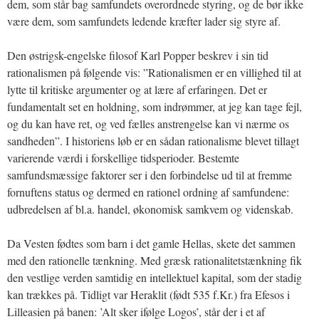
dem, som står bag samfundets overordnede styring, og de bør ikke
være dem, som samfundets ledende kræfter lader sig styre af.
Den østrigsk-engelske filosof Karl Popper beskrev i sin tid
rationalismen på følgende vis: ”Rationalismen er en villighed til at
lytte til kritiske argumenter og at lære af erfaringen. Det er
fundamentalt set en holdning, som indrømmer, at jeg kan tage fejl,
og du kan have ret, og ved fælles anstrengelse kan vi nærme os
sandheden”. I historiens løb er en sådan rationalisme blevet tillagt
varierende værdi i forskellige tidsperioder. Bestemte
samfundsmæssige faktorer ser i den forbindelse ud til at fremme
fornuftens status og dermed en rationel ordning af samfundene:
udbredelsen af bl.a. handel, økonomisk samkvem og videnskab.
Da Vesten fødtes som barn i det gamle Hellas, skete det sammen
med den rationelle tænkning. Med græsk rationalitetstænkning fik
den vestlige verden samtidig en intellektuel kapital, som der stadig
kan trækkes på. Tidligt var Heraklit (født 535 f.Kr.) fra Efesos i
Lilleasien på banen: ’Alt sker ifølge Logos’, står der i et af