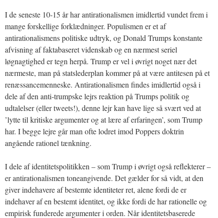
I de seneste 10-15 år har antirationalismen imidlertid vundet frem i
mange forskellige forklædninger. Populismen er et af
antirationalismens politiske udtryk, og Donald Trumps konstante
afvisning af faktabaseret videnskab og en nærmest seriel
løgnagtighed er tegn herpå. Trump er vel i øvrigt noget nær det
nærmeste, man på statslederplan kommer på at være antitesen på et
renæssancemenneske. Antirationalismen findes imidlertid også i
dele af den anti-trumpske lejrs reaktion på Trumps politik og
udtalelser (eller tweets!), denne lejr kan have lige så svært ved at
’lytte til kritiske argumenter og at lære af erfaringen’, som Trump
har. I begge lejre går man ofte lodret imod Poppers doktrin
angående rationel tænkning.
I dele af identitetspolitikken – som Trump i øvrigt også reflekterer –
er antirationalismen toneangivende. Det gælder for så vidt, at den
giver indehavere af bestemte identiteter ret, alene fordi de er
indehaver af en bestemt identitet, og ikke fordi de har rationelle og
empirisk funderede argumenter i orden. Når identitetsbaserede