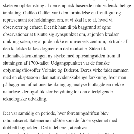
skete en opblomstring af den empirisk baserede naturvidenskabelige
tænkning. Galileo Galilei var i den forbindelse en frontfigur og
repræsentant for holdningen om, at vi skal lære af, hvad vi
observerer og erfarer. Det fik ham til på baggrund af egne
observationer at tilslutte sig synspunktet om, at jorden kredser
omkring solen, og at jorden ikke er universets centrum, på trods af
den katolske kirkes dogmer om det modsatte. Siden fik
rationalitetstænkningen ny styrke med oplysningstiden frem til
slutningen af 1700-tallet. Udgangspunktet var de franske
oplysningsfilosoffer Voltaire og Diderot. Deres virke faldt sammen
med en eksplosion i den naturvidenskabelige forskning, hvor man
på baggrund af rationel tænkning og analyse blotlagde en række
naturlove, der også fik stor betydning for den efterfølgende
teknologiske udvikling.
Det var samtidig en periode, hvor forretningsdriften blev
rationaliseret. Italienerne indførte som de første systemet med
dobbelt bogholderi. Det indebærer, at enhver