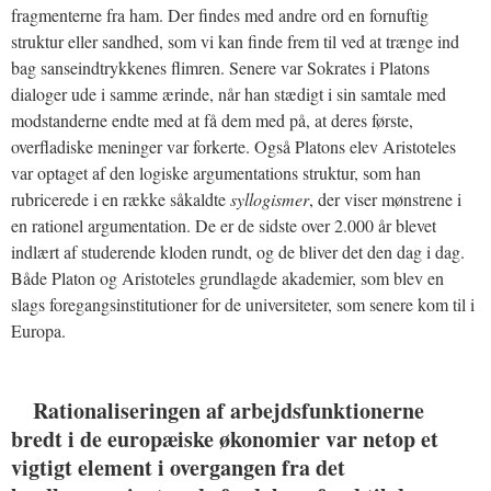
fragmenterne fra ham. Der findes med andre ord en fornuftig
struktur eller sandhed, som vi kan finde frem til ved at trænge ind
bag sanseindtrykkenes flimren. Senere var Sokrates i Platons
dialoger ude i samme ærinde, når han stædigt i sin samtale med
modstanderne endte med at få dem med på, at deres første,
overfladiske meninger var forkerte. Også Platons elev Aristoteles
var optaget af den logiske argumentations struktur, som han
rubricerede i en række såkaldte
syllogismer
, der viser mønstrene i
en rationel argumentation. De er de sidste over 2.000 år blevet
indlært af studerende kloden rundt, og de bliver det den dag i dag.
Både Platon og Aristoteles grundlagde akademier, som blev en
slags foregangsinstitutioner for de universiteter, som senere kom til i
Europa.
Rationaliseringen af arbejdsfunktionerne
bredt i de europæiske økonomier var netop et
vigtigt element i overgangen fra det