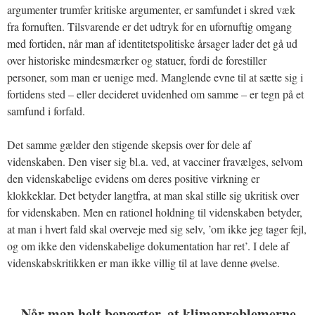
argumenter trumfer kritiske argumenter, er samfundet i skred væk
fra fornuften. Tilsvarende er det udtryk for en ufornuftig omgang
med fortiden, når man af identitetspolitiske årsager lader det gå ud
over historiske mindesmærker og statuer, fordi de forestiller
personer, som man er uenige med. Manglende evne til at sætte sig i
fortidens sted – eller decideret uvidenhed om samme – er tegn på et
samfund i forfald.
Det samme gælder den stigende skepsis over for dele af
videnskaben. Den viser sig bl.a. ved, at vacciner fravælges, selvom
den videnskabelige evidens om deres positive virkning er
klokkeklar. Det betyder langtfra, at man skal stille sig ukritisk over
for videnskaben. Men en rationel holdning til videnskaben betyder,
at man i hvert fald skal overveje med sig selv, ’om ikke jeg tager fejl,
og om ikke den videnskabelige dokumentation har ret’. I dele af
videnskabskritikken er man ikke villig til at lave denne øvelse.
Når man helt benægter, at klimaproblemerne