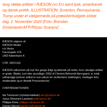
lang række artikler i RÆSON om EU samt tysk, amerikansk
og dansk politik. ILLUSTRATION: Scranton, Pennsylvania:
Trump under et vælgermøde på præsidentvalgets sidste
dag, 2. November 2020 [Foto: Brendan
Smialowski/AFP/Ritzau Scanpix]
RÆSON udgives af:
RÆSON Medier
c/o Vartov
Farvergade 27A
1463 København K
CVR: 26972116
RÆSON udkommer på tryk fire gange årligt og løbende på nettet, hvor udvalgte artikler
er gratis. Bladet, som blev grundlagt i 2002 af Clement Behrendt Kjersgaard, er totalt
uafhængigt (enhver artikel er kun udtryk for skribentens holdninger), modtager ikke
mediestøtte og er tilmeldt Pressenævnet.
CHEFREDAKTIONEN:
Ida Tønnesen (nyhedsredaktør)
ida.t@raeson.dk
Janus Elmstrøm Lauritsen
jel@raeson.dk"
Philippa Rosic
philippa.r@raeson.dk
Dastan Marouf
dastan.m@raeson.dk