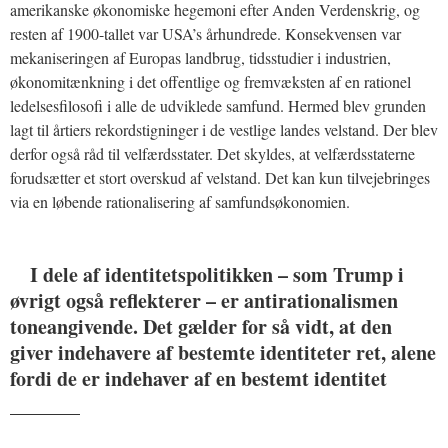
amerikanske økonomiske hegemoni efter Anden Verdenskrig, og
resten af 1900-tallet var USA’s århundrede. Konsekvensen var
mekaniseringen af Europas landbrug, tidsstudier i industrien,
økonomitænkning i det offentlige og fremvæksten af en rationel
ledelsesfilosofi i alle de udviklede samfund. Hermed blev grunden
lagt til årtiers rekordstigninger i de vestlige landes velstand. Der blev
derfor også råd til velfærdsstater. Det skyldes, at velfærdsstaterne
forudsætter et stort overskud af velstand. Det kan kun tilvejebringes
via en løbende rationalisering af samfundsøkonomien.
I dele af identitetspolitikken – som Trump i
øvrigt også reflekterer – er antirationalismen
toneangivende. Det gælder for så vidt, at den
giver indehavere af bestemte identiteter ret, alene
fordi de er indehaver af en bestemt identitet
_______