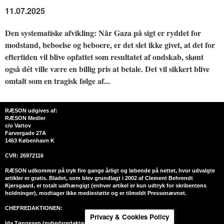
11.07.2025
Den systematiske afvikling: Når Gaza på sigt er ryddet for
modstand, beboelse og beboere, er det slet ikke givet, at det for
eftertiden vil blive opfattet som resultatet af ondskab, skønt
også dét ville være en billig pris at betale. Det vil sikkert blive
omtalt som en tragisk følge af...
RÆSON udgives af:
RÆSON Medier
c/o Vartov
Farvergade 27A
1463 København K
CVR: 26972116
RÆSON udkommer på tryk fire gange årligt og løbende på nettet, hvor udvalgte
artikler er gratis. Bladet, som blev grundlagt i 2002 af Clement Behrendt
Kjersgaard, er totalt uafhængigt (enhver artikel er kun udtryk for skribentens
holdninger), modtager ikke mediestøtte og er tilmeldt Pressenævnet.
CHEFREDAKTIONEN:
Privacy & Cookies Policy
Ida Tønnesen (nyhedsredaktør)
ida.t@raeson.dk