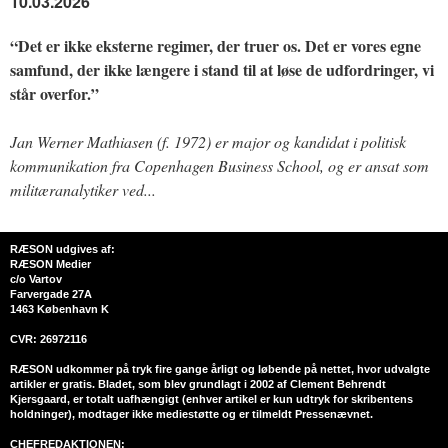
10.03.2026
“Det er ikke eksterne regimer, der truer os. Det er vores egne
samfund, der ikke længere i stand til at løse de udfordringer, vi
står overfor.”
Jan Werner Mathiasen (f. 1972) er major og kandidat i politisk
kommunikation fra Copenhagen Business School, og er ansat som
militæranalytiker ved...
RÆSON udgives af:
RÆSON Medier
c/o Vartov
Farvergade 27A
1463 København K
CVR: 26972116
RÆSON udkommer på tryk fire gange årligt og løbende på nettet, hvor udvalgte
artikler er gratis. Bladet, som blev grundlagt i 2002 af Clement Behrendt
Kjersgaard, er totalt uafhængigt (enhver artikel er kun udtryk for skribentens
holdninger), modtager ikke mediestøtte og er tilmeldt Pressenævnet.
CHEFREDAKTIONEN: