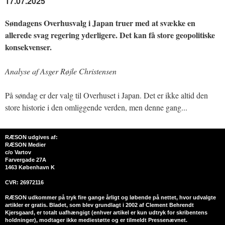
17.07.2025
Søndagens Overhusvalg i Japan truer med at svække en
allerede svag regering yderligere. Det kan få store geopolitiske
konsekvenser.
Analyse af Asger Røjle Christensen
På søndag er der valg til Overhuset i Japan. Det er ikke altid den
store historie i den omliggende verden, men denne gang...
RÆSON udgives af:
RÆSON Medier
c/o Vartov
Farvergade 27A
1463 København K
CVR: 26972116
RÆSON udkommer på tryk fire gange årligt og løbende på nettet, hvor udvalgte
artikler er gratis. Bladet, som blev grundlagt i 2002 af Clement Behrendt
Kjersgaard, er totalt uafhængigt (enhver artikel er kun udtryk for skribentens
holdninger), modtager ikke mediestøtte og er tilmeldt Pressenævnet.