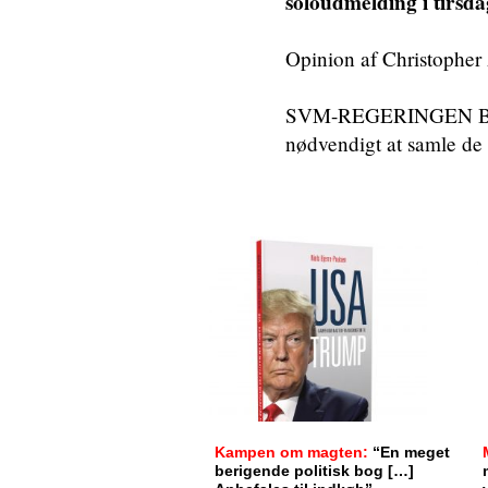
soloudmelding i tirsda
Opinion af Christopher
SVM-REGERINGEN BLEV
nødvendigt at samle de 
Kampen om magten:
“En meget
berigende politisk bog […]