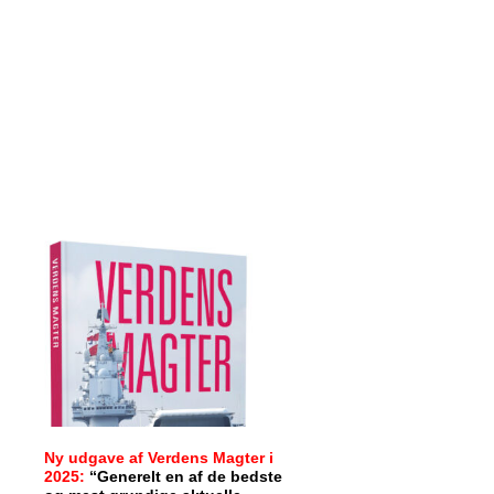
Ny udgave af Verdens Magter i
2025:
“Generelt en af de bedste