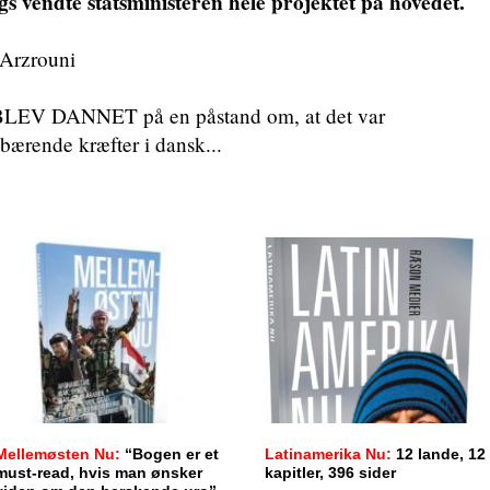
gs vendte statsministeren hele projektet på hovedet.
 Arzrouni
 DANNET på en påstand om, at det var
bærende kræfter i dansk...
Mellemøsten Nu:
“Bogen er et
Latinamerika Nu:
12 lande, 12
must-read, hvis man ønsker
kapitler, 396 sider