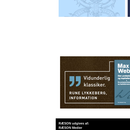
RÆSON udgives af:
RÆSON Medier