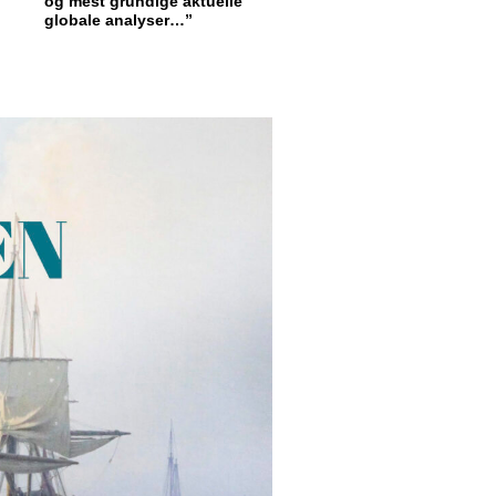
og mest grundige aktuelle
globale analyser…”