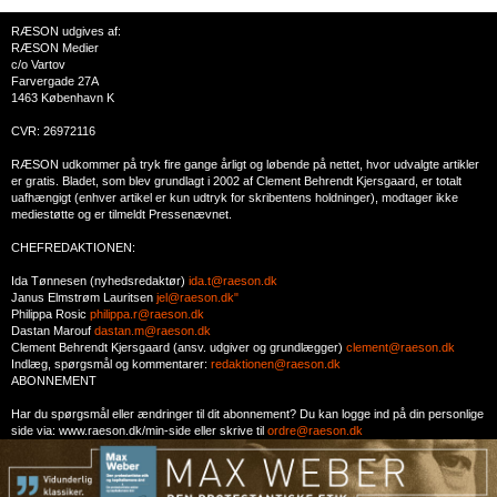
RÆSON udgives af:
RÆSON Medier
c/o Vartov
Farvergade 27A
1463 København K
CVR: 26972116
RÆSON udkommer på tryk fire gange årligt og løbende på nettet, hvor udvalgte artikler
er gratis. Bladet, som blev grundlagt i 2002 af Clement Behrendt Kjersgaard, er totalt
uafhængigt (enhver artikel er kun udtryk for skribentens holdninger), modtager ikke
mediestøtte og er tilmeldt Pressenævnet.
CHEFREDAKTIONEN:
Ida Tønnesen (nyhedsredaktør)
ida.t@raeson.dk
Janus Elmstrøm Lauritsen
jel@raeson.dk"
Philippa Rosic
philippa.r@raeson.dk
Dastan Marouf
dastan.m@raeson.dk
Clement Behrendt Kjersgaard (ansv. udgiver og grundlægger)
clement@raeson.dk
Indlæg, spørgsmål og kommentarer:
redaktionen@raeson.dk
ABONNEMENT
Har du spørgsmål eller ændringer til dit abonnement? Du kan logge ind på din personlige
side via: www.raeson.dk/min-side eller skrive til
ordre@raeson.dk