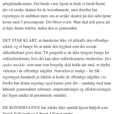
arbejdsindkomster. Det burde være ligetil at finde et bredt flertal,
der vil sænke skatten for de lavestlønnede, men derefter har
regeringen en ambition mere om at sænke skatten på den sidst tjente
krone med 5 procentpoint. Det bliver svært. Man skal nok passe på
at fejre denne lettelse, inden den er gennemført.
DET STÅR KLART, at danskerne ikke vil afskaffe den offentlige
sektor, og er bange for at miste den tryghed som det sociale
sikkerhedsnet giver dem. Til gengæld er de ikke længere bange for
velfærdsreformer, hvis det kan sikre velfærdsstatens overlevelse.
Det
andet område
, som man som borgelig skal holde øje med, er derfor
væksten i de offentlige udgifter. Nulvækst er muligt – for SR-
regeringen formåede jo faktisk at holde de offentlige udgifter i ro.
Derfor bør denne regering også kunne gøre dét – samtidig med man
løbende gennemfører reformer, omprioriteringer og effektiviseringer,
der frigør midler til prioriterede områder.
DE KONSERVATIVE har måske ikke optrådt ligeså højlydt som
Dansk Folkeparti og Liberal Alliance under