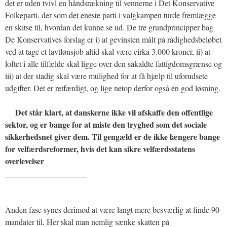
det er uden tvivl en håndsrækning til vennerne i Det Konservative
Folkeparti, der som det eneste parti i valgkampen turde fremlægge
en skitse til, hvordan det kunne se ud. De tre grundprincipper bag
De Konservatives forslag er i) at gevinsten målt på rådighedsbeløbet
ved at tage et lavtlønsjob altid skal være cirka 3.000 kroner, ii) at
loftet i alle tilfælde skal ligge over den såkaldte fattigdomsgrænse og
iii) at der stadig skal være mulighed for at få hjælp til uforudsete
udgifter. Det er retfærdigt, og lige netop derfor også en god løsning.
Det står klart, at danskerne ikke vil afskaffe den offentlige
sektor, og er bange for at miste den tryghed som det sociale
sikkerhedsnet giver dem. Til gengæld er de ikke længere bange
for velfærdsreformer, hvis det kan sikre velfærdsstatens
overlevelser
____________________
Anden fase synes derimod at være langt mere besværlig at finde 90
mandater til. Her skal man nemlig sænke skatten på