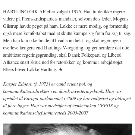
HARTLING GIK AF efter valget i 1975. Han turde ikke regere
videre på Fremskridtspartiets mandater, selvom dets leder, Mogens
Glistrup havde peget på ham. Løkke er mere modig, og formentlig
også mere komfortabel med at skulle kæmpe sig frem fra sag til sag.
Men han kan ikke holde til hvad som helst, og skal regeringen
overleve længere end Hartlings V-regering, og gennemføre det ofte
ambitiøse regeringsgrundlag, skal Dansk Folkeparti og Liberal
Alliance snart skrue ned for retorikken og komme i arbejdstøjet.
Ellers bliver Løkke Hartling. ★
Kasper Elbjørn (f. 1973) er cand.scient.pol. og
kommunikationsdirektør i en dansk investeringsbank. Han var
opstillet til Europa-parlamentet i 2009 og har redigeret og bidraget
til flere bøger. Han var medstifter af tænketanken CEPOS og
kommunikationschef sammesteds 2005-2007