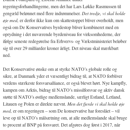
regeringsforhandlingerne, men det har Lars Løkke Rasmussen til
gengæld belønnet med flere indrømmelser.
Det tredje, vi skal holde
øje med,
er derfor ikke kun om skattestoppet bliver overholdt, men
også om De Konservatives byrdestop bliver kombineret med en
oprydning i det nuværende byrdeniveau for virksomhederne, der
ifølge seneste redegørelse fra Erhvervs- og Vækstministeriet beløber
sig til over 29 milliarder kroner årligt. Det niveau skal mærkbart
ned.
Det Konservative ønske om at styrke NATO’s globale rolle og
sikre, at Danmark yder et væsentligt bidrag til, at NATO forbliver
verdens stærkeste forsvarsalliance, er også blevet hørt. Nye kampfly,
kampen om Arktis, bidrag til NATO’s missilforsvar og aktiv dansk
støtte til NATO’s østlige medlemslande, særligt Estland, Letland,
Litauen og Polen er direkte nævnt.
Men det fjerde vi skal holde øje
med,
er om regeringen – som De konservative har foreslået – vil
leve op til NATO’s målsætning om, at alle medlemslande skal bruge
to procent af BNP på forsvaret. Det afgøres dog først i 2017, når