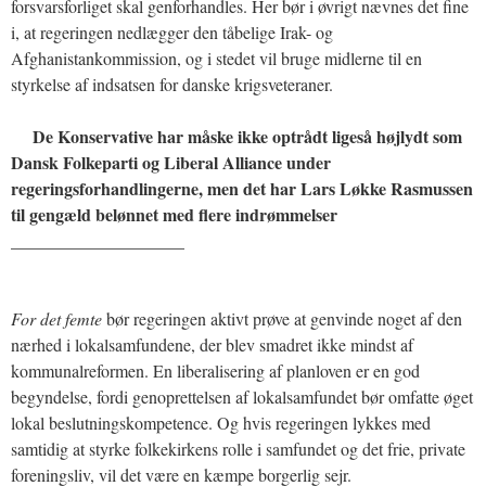
forsvarsforliget skal genforhandles. Her bør i øvrigt nævnes det fine
i, at regeringen nedlægger den tåbelige Irak- og
Afghanistankommission, og i stedet vil bruge midlerne til en
styrkelse af indsatsen for danske krigsveteraner.
De Konservative har måske ikke optrådt ligeså højlydt som
Dansk Folkeparti og Liberal Alliance under
regeringsforhandlingerne, men det har Lars Løkke Rasmussen
til gengæld belønnet med flere indrømmelser
____________________
For det femte
bør regeringen aktivt prøve at genvinde noget af den
nærhed i lokalsamfundene, der blev smadret ikke mindst af
kommunalreformen. En liberalisering af planloven er en god
begyndelse, fordi genoprettelsen af lokalsamfundet bør omfatte øget
lokal beslutningskompetence. Og hvis regeringen lykkes med
samtidig at styrke folkekirkens rolle i samfundet og det frie, private
foreningsliv, vil det være en kæmpe borgerlig sejr.