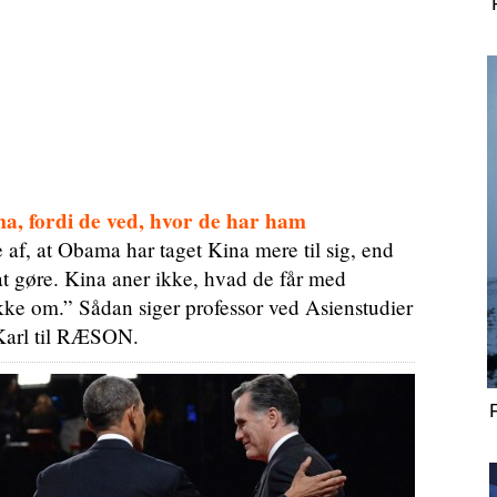
a, fordi de ved, hvor de har ham
e af, at Obama har taget Kina mere til sig, end
at gøre. Kina aner ikke, hvad de får med
kke om.” Sådan siger professor ved Asienstudier
Karl til RÆSON.