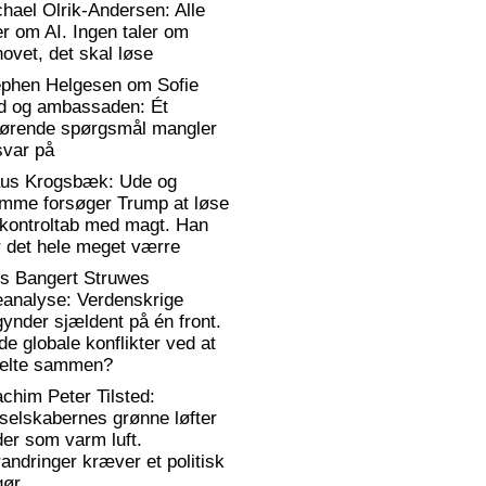
hael Olrik-Andersen: Alle
er om AI. Ingen taler om
ovet, det skal løse
ephen Helgesen om Sofie
d og ambassaden: Ét
gørende spørgsmål mangler
svar på
aus Krogsbæk: Ude og
emme forsøger Trump at løse
 kontroltab med magt. Han
 det hele meget værre
rs Bangert Struwes
eanalyse: Verdenskrige
ynder sjældent på én front.
de globale konflikter ved at
elte sammen?
chim Peter Tilsted:
selskabernes grønne løfter
er som varm luft.
andringer kræver et politisk
gør