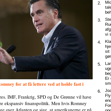
Mic
2.
tal
beh
St
3.
Ru
af
vi 
Kl
4.
hj
sit
gør
La
5.
ug
beg
Er 
mney for at få lettere ved at holde fast i
sm
Joa
6.
Fly
pres. IMF, Frankrig, SPD og De Grønne vil have
end
mere ekspansiv finanspolitik. Men hvis Romney
For
ge over Atlanten og sige, at amerikanerne er på
op