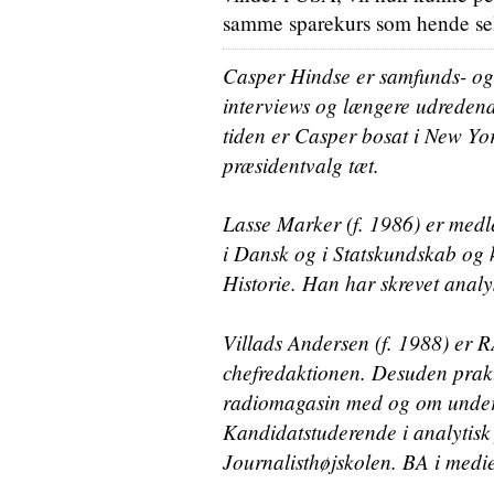
samme sparekurs som hende selv.
Casper Hindse er samfunds- og k
interviews og længere udredend
tiden er Casper bosat i New Yo
præsidentvalg tæt.
Lasse Marker (f. 1986) er med
i Dansk og i Statskundskab og
Historie. Han har skrevet analys
Villads Andersen (f. 1988) er
chefredaktionen. Desuden prak
radiomagasin med og om under
Kandidatstuderende i analytisk 
Journalisthøjskolen. BA i medi