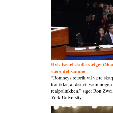
Hvis Israel skulle vælge: O
være det samme
“Romneys retorik vil være ska
tror ikke, at der vil være nogen
realpolitikken,” siger Ron Zwei
York University.