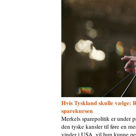
Hvis Tyskland skulle vælge: Ro
sparekursen
Merkels sparepolitik er under 
den tyske kansler til føre en 
vinder i USA, vil hun kunne pe