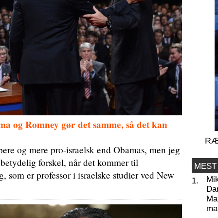
bama og Romney gør det samme, så det kan
RÆ
rpere og mere pro-israelsk end Obamas, men jeg
 betydelig forskel, når det kommer til
MEST
g, som er professor i israelske studier ved New
Mi
1.
Da
Man
ma