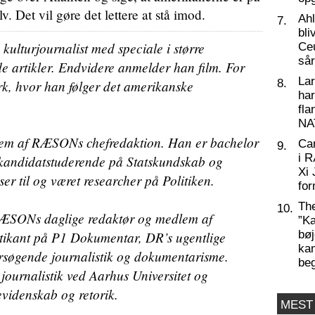
 Det vil gøre det lettere at stå imod.
Ahl
7.
bli
ulturjournalist med speciale i større
Ceu
så
e artikler. Endvidere anmelder han film. For
La
rk, hvor han følger det amerikanske
8.
har
fl
NA
lem af RÆSONs chefredaktion. Han er bachelor
Ca
9.
i 
 kandidatstuderende på Statskundskab og
Xi 
er til og været researcher på Politiken.
for
Th
10.
 RÆSONs daglige redaktør og medlem af
”Ka
tikant på P1 Dokumentar, DR’s ugentlige
bøj
kam
søgende journalistik og dokumentarisme.
be
journalistik ved Aarhus Universitet og
evidenskab og retorik.
MEST