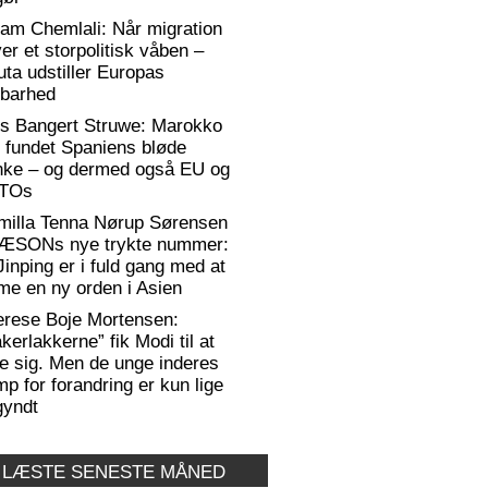
am Chemlali: Når migration
ver et storpolitisk våben –
ta udstiller Europas
rbarhed
rs Bangert Struwe: Marokko
 fundet Spaniens bløde
anke – og dermed også EU og
TOs
milla Tenna Nørup Sørensen
RÆSONs nye trykte nummer:
Jinping er i fuld gang med at
me en ny orden i Asien
erese Boje Mortensen:
kerlakkerne” fik Modi til at
e sig. Men de unge inderes
p for forandring er kun lige
gyndt
 LÆSTE SENESTE MÅNED