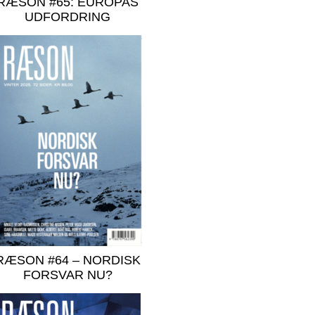
RÆSON #65: EUROPAS
UDFORDRING
RÆSON #64 – NORDISK
FORSVAR NU?