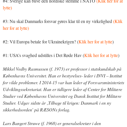
#4: Sverige kan blive den nordiske stemme i NATO
(Klik her for at
lytte)
#3: Nu skal Danmarks forsvar gøres klar til en ny virkelighed
(Klik
her for at lytte)
#2: Vil Europa betale for Ukrainekrigen? (
Klik her for at lytte
)
#1: USA’s svaghed udstilles i Det Røde Hav (
Klik her for at lytte
)
Mikkel Vedby Rasmussen (f. 1973) er professor i statskundskab på
Københavns Universitet. Han er bestyrelses- leder i INVI – Institut
for vilde problemer. I 2014-15 var han leder af Forsvarsministeriets
Udviklingssekretariat. Han er tidligere leder af Center for Militære
Studier ved Københavns Universitet og Dansk Institut for Militære
Studier. Udgav sidste år ‚Tilbage til krigen: Danmark i en ny
sikkerhedsorden’ på RÆSONs forlag.
Lars Bangert Struwe (f. 1968) er generalsekretær i den