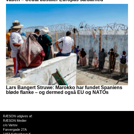
Lars Bangert Struwe: Marokko har fundet Spaniens
bløde flanke – og dermed også EU og NATOs
RÆSON udgives af:
RÆSON Medier
c/o Vartov
Farvergade 27A