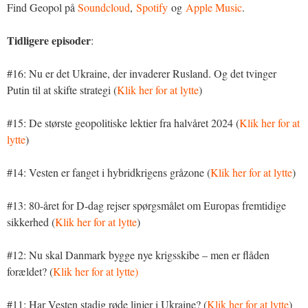
Find Geopol på
Soundcloud
,
Spotify
og
Apple Music
.
Tidligere episoder
:
#16: Nu er det Ukraine, der invaderer Rusland. Og det tvinger
Putin til at skifte strategi (
Klik her for at lytte
)
#15: De største geopolitiske lektier fra halvåret 2024 (
Klik her for at
lytte
)
#14: Vesten er fanget i hybridkrigens gråzone (
Klik her for at lytte
)
#13: 80-året for D-dag rejser spørgsmålet om Europas fremtidige
sikkerhed (
Klik her for at lytte
)
#12: Nu skal Danmark bygge nye krigsskibe – men er flåden
forældet? (
Klik her for at lytte)
#11: Har Vesten stadig røde linjer i Ukraine? (
Klik her for at lytte
)