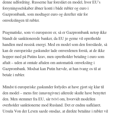
denne udfordring. Russerne har foreslået en model, hvor EU’s
forsyningsselskaber åbner konti i både rubler og euro i
Gazprombank, som modtager euro og derefter står for
omvekslingen til rubler.
Pragmatiske, som vi europæere er, så er Gazprombank netop ikke
blandt de sanktionerede banker, da EU jo gerne vil opretholde
handlen med russisk energi. Med en model som den foreslåede, så
kan de europæiske gaskunder lade omverdenen forstå, at de ikke
hopper med på Putins krav, men opretholder betaling i euro som
aftalt – uden at omtale aftalen om automatisk omveksling i
Gazprombank. Modsat kan Putin hævde, at han tvang os til at
betale i rubler.
Mindst ti europæiske gaskunder forlydes at have gjort sig klar til
den model – mens fire (unavngivne) allerede skulle have benyttet
den. Men stemmer fra EU, sår tvivl om, hvorvidt modellen
overholder sanktionerne mod Rusland. Det er endnu uafklaret.
Ursula Von der Leyen sagde onsdag, at direkte betaling i rubler vil