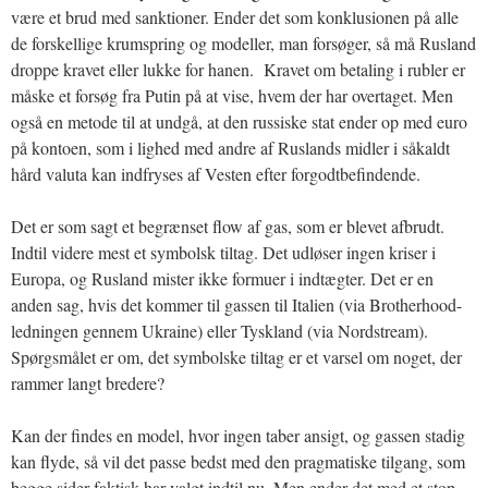
være et brud med sanktioner. Ender det som konklusionen på alle
de forskellige krumspring og modeller, man forsøger, så må Rusland
droppe kravet eller lukke for hanen. Kravet om betaling i rubler er
måske et forsøg fra Putin på at vise, hvem der har overtaget. Men
også en metode til at undgå, at den russiske stat ender op med euro
på kontoen, som i lighed med andre af Ruslands midler i såkaldt
hård valuta kan indfryses af Vesten efter forgodtbefindende.
Det er som sagt et begrænset flow af gas, som er blevet afbrudt.
Indtil videre mest et symbolsk tiltag. Det udløser ingen kriser i
Europa, og Rusland mister ikke formuer i indtægter. Det er en
anden sag, hvis det kommer til gassen til Italien (via Brotherhood-
ledningen gennem Ukraine) eller Tyskland (via Nordstream).
Spørgsmålet er om, det symbolske tiltag er et varsel om noget, der
rammer langt bredere?
Kan der findes en model, hvor ingen taber ansigt, og gassen stadig
kan flyde, så vil det passe bedst med den pragmatiske tilgang, som
begge sider faktisk har valgt indtil nu. Men ender det med et stop