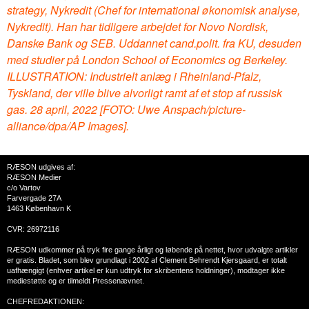
strategy, Nykredit (Chef for international økonomisk analyse,
Nykredit). Han har tidligere arbejdet for Novo Nordisk,
Danske Bank og SEB. Uddannet cand.polit. fra KU, desuden
med studier på London School of Economics og Berkeley.
ILLUSTRATION: Industrielt anlæg i Rheinland-Pfalz,
Tyskland, der ville blive alvorligt ramt af et stop af russisk
gas. 28 april, 2022 [FOTO: Uwe Anspach/picture-
alliance/dpa/AP Images].
RÆSON udgives af:
RÆSON Medier
c/o Vartov
Farvergade 27A
1463 København K
CVR: 26972116
RÆSON udkommer på tryk fire gange årligt og løbende på nettet, hvor udvalgte artikler
er gratis. Bladet, som blev grundlagt i 2002 af Clement Behrendt Kjersgaard, er totalt
uafhængigt (enhver artikel er kun udtryk for skribentens holdninger), modtager ikke
mediestøtte og er tilmeldt Pressenævnet.
CHEFREDAKTIONEN: