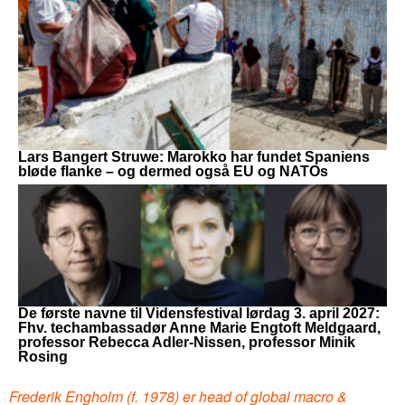
Lars Bangert Struwe: Marokko har fundet Spaniens
bløde flanke – og dermed også EU og NATOs
De første navne til Vidensfestival lørdag 3. april 2027:
Fhv. techambassadør Anne Marie Engtoft Meldgaard,
professor Rebecca Adler-Nissen, professor Minik
Rosing
Frederik Engholm (f. 1978) er head of global macro &