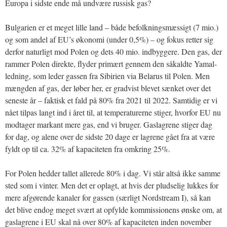
Europa i sidste ende må undvære russisk gas?
Bulgarien er et meget lille land – både befolkningsmæssigt (7 mio.)
og som andel af EU’s økonomi (under 0,5%) – og fokus retter sig
derfor naturligt mod Polen og dets 40 mio. indbyggere. Den gas, der
rammer Polen direkte, flyder primært gennem den såkaldte Yamal-
ledning, som leder gassen fra Sibirien via Belarus til Polen. Men
mængden af gas, der løber her, er gradvist blevet sænket over det
seneste år – faktisk et fald på 80% fra 2021 til 2022. Samtidig er vi
nået tilpas langt ind i året til, at temperaturerne stiger, hvorfor EU nu
modtager markant mere gas, end vi bruger. Gaslagrene stiger dag
for dag, og alene over de sidste 20 dage er lagrene gået fra at være
fyldt op til ca. 32% af kapaciteten fra omkring 25%.
For Polen hedder tallet allerede 80% i dag. Vi står altså ikke samme
sted som i vinter. Men det er oplagt, at hvis der pludselig lukkes for
mere afgørende kanaler for gassen (særligt Nordstream I), så kan
det blive endog meget svært at opfylde kommissionens ønske om, at
gaslagrene i EU skal nå over 80% af kapaciteten inden november