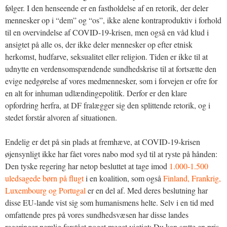
følger. I den henseende er en fastholdelse af en retorik, der deler
mennesker op i “dem” og “os”, ikke alene kontraproduktiv i forhold
til en overvindelse af COVID-19-krisen, men også en våd klud i
ansigtet på alle os, der ikke deler mennesker op efter etnisk
herkomst, hudfarve, seksualitet eller religion. Tiden er ikke til at
udnytte en verdensomspændende sundhedskrise til at fortsætte den
evige nedgørelse af vores medmennesker, som i forvejen er ofre for
en alt for inhuman udlændingepolitik. Derfor er den klare
opfordring herfra, at DF fralægger sig den splittende retorik, og i
stedet forstår alvoren af situationen.
Endelig er det på sin plads at fremhæve, at COVID-19-krisen
øjensynligt ikke har fået vores nabo mod syd til at ryste på hånden:
Den tyske regering har netop besluttet at tage imod
1.000-1.500
uledsagede børn på flugt
i en koalition, som også
Finland, Frankrig,
Luxembourg og Portugal
er en del af. Med deres beslutning har
disse EU-lande vist sig som humanismens helte. Selv i en tid med
omfattende pres på vores sundhedsvæsen har disse landes
regeringer nemlig forstået noget meget vigtigt: Du kan sætte en pris