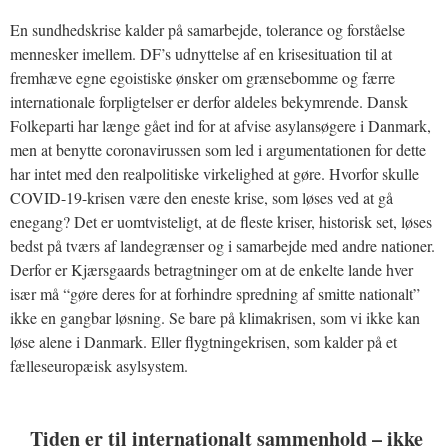
En sundhedskrise kalder på samarbejde, tolerance og forståelse
mennesker imellem. DF’s udnyttelse af en krisesituation til at
fremhæve egne egoistiske ønsker om grænsebomme og færre
internationale forpligtelser er derfor aldeles bekymrende. Dansk
Folkeparti har længe gået ind for at afvise asylansøgere i Danmark,
men at benytte coronavirussen som led i argumentationen for dette
har intet med den realpolitiske virkelighed at gøre. Hvorfor skulle
COVID-19-krisen være den eneste krise, som løses ved at gå
enegang? Det er uomtvisteligt, at de fleste kriser, historisk set, løses
bedst på tværs af landegrænser og i samarbejde med andre nationer.
Derfor er Kjærsgaards betragtninger om at de enkelte lande hver
især må “gøre deres for at forhindre spredning af smitte nationalt”
ikke en gangbar løsning. Se bare på klimakrisen, som vi ikke kan
løse alene i Danmark. Eller flygtningekrisen, som kalder på et
fælleseuropæisk asylsystem.
Tiden er til internationalt sammenhold – ikke