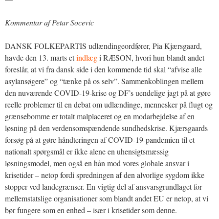
Kommentar af Petar Socevic
DANSK FOLKEPARTIS udlændingeordfører, Pia Kjærsgaard,
havde den 13. marts et
indlæg
i RÆSON, hvori hun blandt andet
foreslår, at vi fra dansk side i den kommende tid skal “afvise alle
asylansøgere” og “tænke på os selv”. Sammenkoblingen mellem
den nuværende COVID-19-krise og DF’s uendelige jagt på at gøre
reelle problemer til en debat om udlændinge, mennesker på flugt og
grænsebomme er totalt malplaceret og en modarbejdelse af en
løsning på den verdensomspændende sundhedskrise. Kjærsgaards
forsøg på at gøre håndteringen af COVID-19-pandemien til et
nationalt spørgsmål er ikke alene en uhensigtsmæssig
løsningsmodel, men også en hån mod vores globale ansvar i
krisetider – netop fordi spredningen af den alvorlige sygdom ikke
stopper ved landegrænser. En vigtig del af ansvarsgrundlaget for
mellemstatslige organisationer som blandt andet EU er netop, at vi
bør fungere som en enhed – især i krisetider som denne.