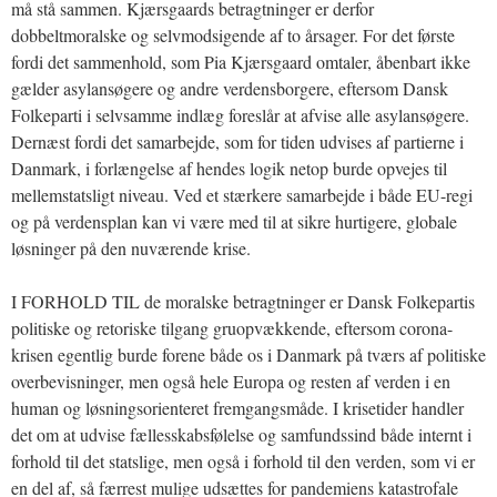
må stå sammen. Kjærsgaards betragtninger er derfor
dobbeltmoralske og selvmodsigende af to årsager. For det første
fordi det sammenhold, som Pia Kjærsgaard omtaler, åbenbart ikke
gælder asylansøgere og andre verdensborgere, eftersom Dansk
Folkeparti i selvsamme indlæg foreslår at afvise alle asylansøgere.
Dernæst fordi det samarbejde, som for tiden udvises af partierne i
Danmark, i forlængelse af hendes logik netop burde opvejes til
mellemstatsligt niveau. Ved et stærkere samarbejde i både EU-regi
og på verdensplan kan vi være med til at sikre hurtigere, globale
løsninger på den nuværende krise.
I FORHOLD TIL de moralske betragtninger er Dansk Folkepartis
politiske og retoriske tilgang gruopvækkende, eftersom corona-
krisen egentlig burde forene både os i Danmark på tværs af politiske
overbevisninger, men også hele Europa og resten af verden i en
human og løsningsorienteret fremgangsmåde. I krisetider handler
det om at udvise fællesskabsfølelse og samfundssind både internt i
forhold til det statslige, men også i forhold til den verden, som vi er
en del af, så færrest mulige udsættes for pandemiens katastrofale