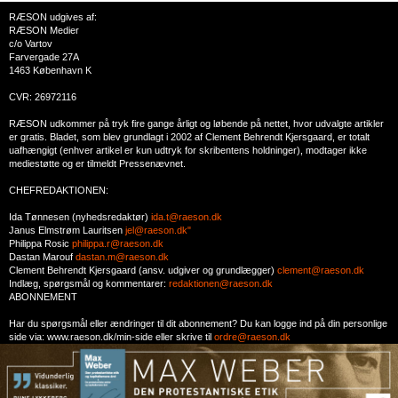
RÆSON udgives af:
RÆSON Medier
c/o Vartov
Farvergade 27A
1463 København K
CVR: 26972116
RÆSON udkommer på tryk fire gange årligt og løbende på nettet, hvor udvalgte artikler
er gratis. Bladet, som blev grundlagt i 2002 af Clement Behrendt Kjersgaard, er totalt
uafhængigt (enhver artikel er kun udtryk for skribentens holdninger), modtager ikke
mediestøtte og er tilmeldt Pressenævnet.
CHEFREDAKTIONEN:
Ida Tønnesen (nyhedsredaktør)
ida.t@raeson.dk
Janus Elmstrøm Lauritsen
jel@raeson.dk"
Philippa Rosic
philippa.r@raeson.dk
Dastan Marouf
dastan.m@raeson.dk
Clement Behrendt Kjersgaard (ansv. udgiver og grundlægger)
clement@raeson.dk
Indlæg, spørgsmål og kommentarer:
redaktionen@raeson.dk
ABONNEMENT
Har du spørgsmål eller ændringer til dit abonnement? Du kan logge ind på din personlige
side via: www.raeson.dk/min-side eller skrive til
ordre@raeson.dk