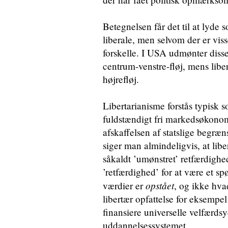
Betegnelsen får det til at lyde 
liberale, men selvom der er viss
forskelle. I USA udmønter disse 
centrum-venstre-fløj, mens lib
højrefløj.
Libertarianisme forstås typisk 
fuldstændigt fri markedsøkonom
afskaffelsen af statslige begræn
siger man almindeligvis, at lib
såkaldt ’umønstret’ retfærdighed
’retfærdighed’ for at være et s
opstået
værdier er
, og ikke hv
libertær opfattelse for eksempel
finansiere universelle velfærd
uddannelsessystemet.