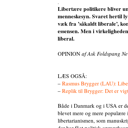
.
Libertære politikere bliver u
menneskesyn. Svaret hertil lyd
væk fra ’såkaldt liberale’, ko
essensen. Men i virkeligheden
liberal.
af Ask Foldspang Ne
OPINION
LÆS OGSÅ:
–
Rasmus Brygger (LAU): Liber
–
Replik til Brygger: Det er vig
Både i Danmark og i USA er de 
blevet mere og mere populære i 
libertarianismen, som manuskri
der har fået politisk opmærkso