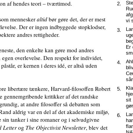
on af hendes teori – tværtimod.
St
2.
Ru
af
altid
d, som mennesker
bør gøre det, der er mest
vi 
levelse. Der er ingen indbyggede stopklodser,
La
3.
pektere andres rettigheder.
ug
beg
Er 
t eneste, den enkelte kan gøre mod andres
sm
in egen overlevelse. Den respekt for individet,
Ahl
4.
påstår, er kernen i deres idé, er altså uden
bli
Ceu
så
tore libertære tænkere, Harvard-filosoffen Robert
Kl
5.
hj
te gennemgribende kritikker af det randske
sit
grundig, at andre filosoffer så debatten som
gør
Rand aldrig var en del af det akademiske miljø,
La
6.
 sin tanker i sine romaner og i selvudgivne
har
 Letter
The Objectivist Newsletter
fl
og
, blev det
NA