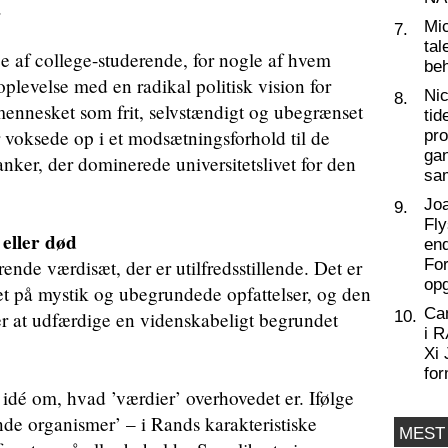
.
Mic
7.
tal
lge af college-studerende, for nogle af hvem
beh
oplevelse med en radikal politisk vision for
Nic
8.
 mennesket som frit, selvstændigt og ubegrænset
tid
voksede op i et modsætningsforhold til de
pro
ga
anker, der dominerede universitetslivet for den
sa
Joa
9.
Fly
eller død
end
rende værdisæt, der er utilfredsstillende. Det er
For
op
et på mystik og ubegrundede opfattelser, og den
Ca
er at udfærdige en videnskabeligt begrundet
10.
i 
Xi 
for
idé om, hvad ’værdier’ overhovedet er. Ifølge
de organismer’ – i Rands karakteristiske
MEST