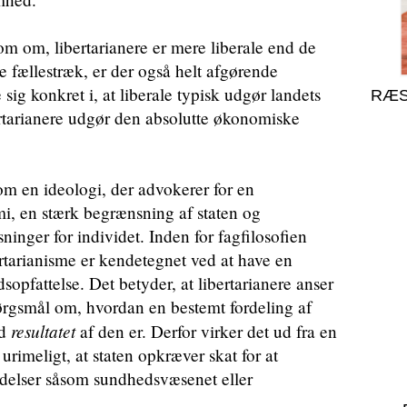
som om, libertarianere er mere liberale end de
e fællestræk, er der også helt afgørende
sig konkret i, at liberale typisk udgør landets
RÆS
ertarianere udgør den absolutte økonomiske
som en ideologi, der advokerer for en
i, en stærk begrænsning af staten og
sninger for individet. Inden for fagfilosofien
ertarianisme er kendetegnet ved at have en
sopfattelse. Det betyder, at libertarianere anser
pørgsmål om, hvordan en bestemt fordeling af
resultatet
ad
af den er. Derfor virker det ud fra en
 urimeligt, at staten opkræver skat for at
sydelser såsom sundhedsvæsenet eller