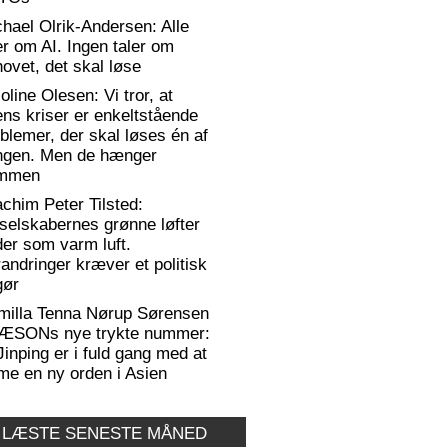
hael Olrik-Andersen: Alle
er om AI. Ingen taler om
ovet, det skal løse
oline Olesen: Vi tror, at
ens kriser er enkeltstående
blemer, der skal løses én af
ngen. Men de hænger
mmen
chim Peter Tilsted:
selskabernes grønne løfter
er som varm luft.
andringer kræver et politisk
gør
milla Tenna Nørup Sørensen
RÆSONs nye trykte nummer:
Jinping er i fuld gang med at
me en ny orden i Asien
 LÆSTE SENESTE MÅNED