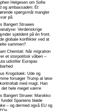
ephen Helgesen om Sofie
d og ambassaden: Ét
gørende spørgsmål mangler
svar på
rs Bangert Struwes
eanalyse: Verdenskrige
ynder sjældent på én front.
de globale konflikter ved at
elte sammen?
am Chemlali: Når migration
ver et storpolitisk våben –
ta udstiller Europas
rbarhed
aus Krogsbæk: Ude og
emme forsøger Trump at løse
 kontroltab med magt. Han
 det hele meget værre
rs Bangert Struwe: Marokko
 fundet Spaniens bløde
anke – og dermed også EU og
TOs