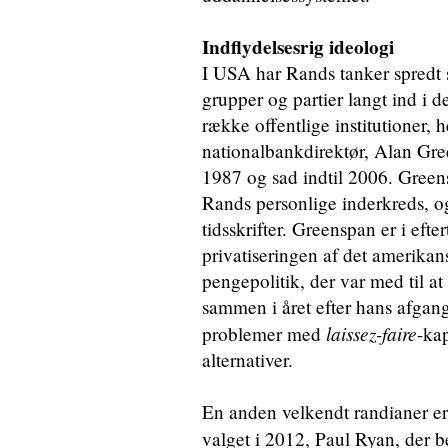
Indflydelsesrig ideologi
I USA har Rands tanker spredt s
grupper og partier langt ind i 
række offentlige institutioner,
nationalbankdirektør, Alan Gre
1987 og sad indtil 2006. Gree
Rands personlige inderkreds, o
tidsskrifter. Greenspan er i efte
privatiseringen af det amerikan
pengepolitik, der var med til 
sammen i året efter hans afgang
laissez-faire
problemer med
-ka
alternativer.
En anden velkendt randianer e
valget i 2012, Paul Ryan, der b