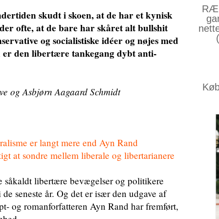
RÆS
ndertiden skudt i skoen, at de har et kynisk
ga
er ofte, at de bare har skåret alt bullshit
nett
nservative og socialistiske idéer og nøjes med
 er den libertære tankegang dybt anti-
Køb 
ve og Asbjørn Aagaard Schmidt
alisme er langt mere end Ayn Rand
tigt at sondre mellem liberale og libertarianere
såkaldt libertære bevægelser og politikere
de seneste år. Og det er især den udgave af
pt- og romanforfatteren Ayn Rand har fremført,
mhed.