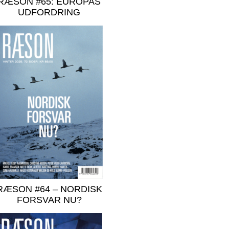
RÆSON #65: EUROPAS
UDFORDRING
RÆSON #64 – NORDISK
FORSVAR NU?