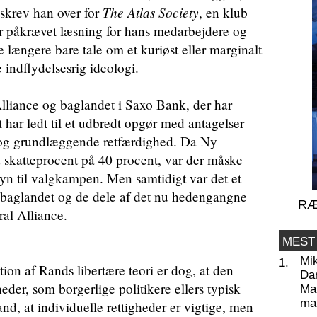
The Atlas Society
skrev han over for
, en klub
r påkrævet læsning for hans medarbejdere og
e længere bare tale om et kuriøst eller marginalt
indflydelsesrig ideologi.
Alliance og baglandet i Saxo Bank, der har
har ledt til et udbredt opgør med antagelser
 og grundlæggende retfærdighed. Da Ny
d skatteprocent på 40 procent, var der måske
yn til valgkampen. Men samtidigt var det et
i baglandet og de dele af det nu hedengangne
RÆ
eral Alliance.
MEST
Mi
1.
on af Rands libertære teori er dog, at den
Da
heder, som borgerlige politikere ellers typisk
Man
ma
d, at individuelle rettigheder er vigtige, men