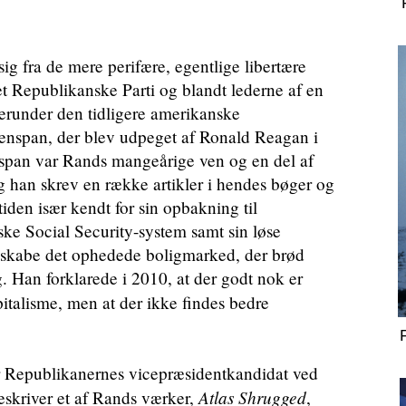
ig fra de mere perifære, egentlige libertære
det Republikanske Parti og blandt lederne af en
 herunder den tidligere amerikanske
enspan, der blev udpeget af Ronald Reagan i
nspan var Rands mangeårige ven og en del af
g han skrev en række artikler i hendes bøger og
rtiden især kendt for sin opbakning til
ske Social Security-system samt sin løse
at skabe det ophedede boligmarked, der brød
. Han forklarede i 2010, at der godt nok er
pitalisme, men at der ikke findes bedre
r Republikanernes vicepræsidentkandidat ved
Atlas Shrugged
eskriver et af Rands værker,
,