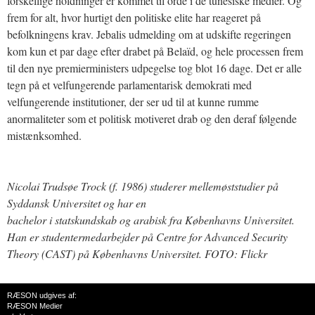
forskellige holdninger er kommet til orde i de tunesiske medier. Og
frem for alt, hvor hurtigt den politiske elite har reageret på
befolkningens krav. Jebalis udmelding om at udskifte regeringen
kom kun et par dage efter drabet på Belaïd, og hele processen frem
til den nye premierministers udpegelse tog blot 16 dage. Det er alle
tegn på et velfungerende parlamentarisk demokrati med
velfungerende institutioner, der ser ud til at kunne rumme
anormaliteter som et politisk motiveret drab og den deraf følgende
mistænksomhed.
Nicolai Trudsøe Trock (f. 1986) studerer mellemøststudier på
Syddansk Universitet og har en
bachelor i statskundskab og arabisk fra Københavns Universitet.
Han er studentermedarbejder på Centre for Advanced Security
Theory (CAST) på Københavns Universitet. FOTO: Flickr
RÆSON udgives af:
RÆSON Medier