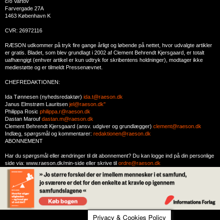
c/o Vartov
Farvergade 27A
1463 København K
CVR: 26972116
RÆSON udkommer på tryk fire gange årligt og løbende på nettet, hvor udvalgte artikler
er gratis. Bladet, som blev grundlagt i 2002 af Clement Behrendt Kjersgaard, er totalt
uafhængigt (enhver artikel er kun udtryk for skribentens holdninger), modtager ikke
mediestøtte og er tilmeldt Pressenævnet.
CHEFREDAKTIONEN:
Ida Tønnesen (nyhedsredaktør)
ida.t@raeson.dk
Janus Elmstrøm Lauritsen
jel@raeson.dk"
Philippa Rosic
philippa.r@raeson.dk
Dastan Marouf
dastan.m@raeson.dk
Clement Behrendt Kjersgaard (ansv. udgiver og grundlægger)
clement@raeson.dk
Indlæg, spørgsmål og kommentarer:
redaktionen@raeson.dk
ABONNEMENT
Har du spørgsmål eller ændringer til dit abonnement? Du kan logge ind på din personlige
side via: www.raeson.dk/min-side eller skrive til
ordre@raeson.dk
Privacy & Cookies Policy