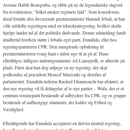
Avenue Habib Bourguiba, og råbte på ny de legendariske slagord
fra revolutionen: ”folket ønsker regimets fald”. Som konsekvens
deraf fortalte den daværende premierminister Hamadi Jebali, at han
ville udskifte regeringen med en teknokratregering, hvilket skulle
hjælpe landet ud af det politiske dødvande. Denne udmelding fandt
imidlertid hverken støtte i Jebalis eget parti, Ennahda, eller hos
regeringspartneren CPR. Den manglende opbakning til
premierministeren tvang ham i sidste uge til at gå af. Hans
efterfølger, tidligere indenrigsminister Ali Laarayedh, er allerede på
plads. Først skal han dog udpege en ny regering, der skal
godkendes af præsident Moncef Marzouki og derefter af
parlamentet. Ennahda-lederen Rached Ghannouchi har afsløret, at
den nye regering vil få deltagelse af to nye partier – Wafa, der er et
centrum-venstreparti bestående af udbrydere fra CPR, og en gruppe
bestående af uafhængige islamister, der kalder sig Frihed og
Værdighed.
Efterfølgende har Ennahda accepteret en delvist neutral regering,