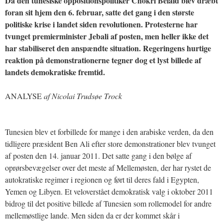
Da den tunesiske oppositionspolitiker Chokri Belaïd blev dræbt
foran sit hjem den 6. februar, satte det gang i den største
politiske krise i landet siden revolutionen. Protesterne har
tvunget premierminister Jebali af posten, men heller ikke det
har stabiliseret den anspændte situation. Regeringens hurtige
reaktion på demonstrationerne tegner dog et lyst billede af
landets demokratiske fremtid.
ANALYSE
af Nicolai Trudsøe Trock
Tunesien blev et forbillede for mange i den arabiske verden, da den
tidligere præsident Ben Ali efter store demonstrationer blev tvunget
af posten den 14. januar 2011. Det satte gang i den bølge af
oprørsbevægelser over det meste af Mellemøsten, der har rystet de
autokratiske regimer i regionen og ført til deres fald i Egypten,
Yemen og Libyen. Et veloverstået demokratisk valg i oktober 2011
bidrog til det positive billede af Tunesien som rollemodel for andre
mellemøstlige lande. Men siden da er der kommet skår i