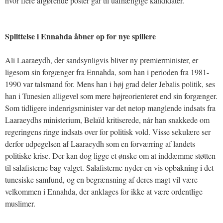
hvor flere afgørende poster går til uafhængige kandidater.
Splittelse i Ennahda åbner op for nye spillere
Ali Laaraeydh, der sandsynligvis bliver ny premierminister, er
ligesom sin forgænger fra Ennahda, som han i perioden fra 1981-
1990 var talsmand for. Mens han i høj grad deler Jebalis politik, ses
han i Tunesien alligevel som mere højreorienteret end sin forgænger.
Som tidligere indenrigsminister var det netop manglende indsats fra
Laaraeydhs ministerium, Belaïd kritiserede, når han snakkede om
regeringens ringe indsats over for politisk vold. Visse sekulære ser
derfor udpegelsen af Laaraeydh som en forværring af landets
politiske krise. Der kan dog ligge et ønske om at inddæmme støtten
til salafisterne bag valget. Salafisterne nyder en vis opbakning i det
tunesiske samfund, og en begrænsning af deres magt vil være
velkommen i Ennahda, der anklages for ikke at være ordentlige
muslimer.