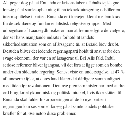
Alt peger dog på, at Ennahda er krisens tabere. Jebalis fejlslagne
forsøg på at samle opbakning til en teknokratregering udstiller en
intern splittelse i partiet. Ennahda er i forvejen klemt mellem krav
fra de sekulære og fundamentalistisk religiøse grupper. Med
udpegelsen af Laaraeydh risikerer man at fremmedgøre de vælgere,
der ser hans manglende indsats i forhold til landets
sikkerhedssituation som en af årsagerne til, at Belaïd blev dræbt.
Desuden bliver det ledende regeringsparti holdt til ansvar for den
svage økonomi, der var en af årsagerne til Bel Alis fald. Indtil
seriøse reformer bliver igangsat, vil det fortsat ligge som en bombe
under den siddende regering. Senest viste en undersøgelse, at 47 %
af tuneserne føler, at deres land klarer det dårligere sammenlignet
med tiden før revolutionen. Den nye premierminister har med andre
ord brug for et økonomisk og politisk mirakel, hvis ikke støtten til
Ennahda skal falde. Inkorporeringen af de to nye partier i
regeringen kan ses som et forsøg på at samle landets politiske
kræfter for at løse netop disse problemer.