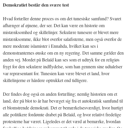
Demokratiet består den svære test
Hvad fortæller denne proces os om det tunesiske samfund? Svaret
afhænger af øjnene, der ser. Det kan være en historie om
mistænksomhed og skillelinjer. Sekulære tunesere er blevet mere
mistænksomme, ikke blot overfor salafisterne, men også overfor de
mere moderate islamister i Ennahda, hvilket kan ses i
demonstranternes ønske om en ny regering. Det samme gælder den
anden vej. Mordet på Belaïd kan ses som et udtryk for en religiøs
frygt for den sekulære indflydelse, som han gennem sine udtalelser
var repræsentant for. Tunesien kan være blevet et land, hvor
skillelinjerne er hårdere optrukket end tidligere.
Der findes dog også en anden fortælling; nemlig historien om et
land, der på blot to år har bevæget sig fra et autokratisk samfund til
et blomstrende demokrati. Det er bemærkelsesværdigt, hvor hurtigt
alle politikere fordømte drabet på Belaïd, og hvor relativt fredelige
protesterne har været. Ligeledes er det værd at bemærke, hvordan