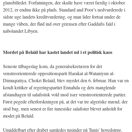
glansbilledet. Forfatningen, der skulle have været færdig i oktober
2012, er endnu ikke på plads. Standard and Poor’s nedvurderede i
sidste uge landets kreditvurdering, og man lider fortsat under de
mange våben, der flød ind over grænsen efter Gaddafis fald i
nabolandet Libyen.
Mordet på Belaïd har kastet landet ud i et politisk kaos
Seneste tilbageslag kom, da generalsekretæren for det
venstreorienterede oppositionsparti Harakat al-Wataniyun al-
Dimuqratiya, Chokri Belaïd, blev myrdet den 6. februar. Han var en
kendt kritiker af regeringspartiet Ennahda og dets manglende
afstandtagen til salafistisk vold mod især venstreorienterede partier.
Først pegede efterforskningen på, at det var tre algeriske mænd, der
stod bag, men senest er fire tunesiske salafister blevet anholdt for
modet på Belaïd.
Umiddelbart efter drabet samledes tusinder på Tunis’ hovedstrøg,