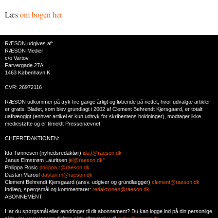
Læs
om bogen her
RÆSON udgives af:
RÆSON Medier
c/o Vartov
Farvergade 27A
1463 København K
CVR: 26972116
RÆSON udkommer på tryk fire gange årligt og løbende på nettet, hvor udvalgte artikler
er gratis. Bladet, som blev grundlagt i 2002 af Clement Behrendt Kjersgaard, er totalt
uafhængigt (enhver artikel er kun udtryk for skribentens holdninger), modtager ikke
mediestøtte og er tilmeldt Pressenævnet.
CHEFREDAKTIONEN:
Ida Tønnesen (nyhedsredaktør)
ida.t@raeson.dk
Janus Elmstrøm Lauritsen
jel@raeson.dk"
Philippa Rosic
philippa.r@raeson.dk
Dastan Marouf
dastan.m@raeson.dk
Clement Behrendt Kjersgaard (ansv. udgiver og grundlægger)
clement@raeson.dk
Indlæg, spørgsmål og kommentarer:
redaktionen@raeson.dk
ABONNEMENT
Har du spørgsmål eller ændringer til dit abonnement? Du kan logge ind på din personlige