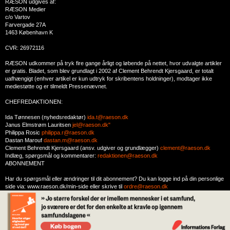
RÆSON udgives af:
RÆSON Medier
c/o Vartov
Farvergade 27A
1463 København K
CVR: 26972116
RÆSON udkommer på tryk fire gange årligt og løbende på nettet, hvor udvalgte artikler
er gratis. Bladet, som blev grundlagt i 2002 af Clement Behrendt Kjersgaard, er totalt
uafhængigt (enhver artikel er kun udtryk for skribentens holdninger), modtager ikke
mediestøtte og er tilmeldt Pressenævnet.
CHEFREDAKTIONEN:
Ida Tønnesen (nyhedsredaktør)
ida.t@raeson.dk
Janus Elmstrøm Lauritsen
jel@raeson.dk"
Philippa Rosic
philippa.r@raeson.dk
Dastan Marouf
dastan.m@raeson.dk
Clement Behrendt Kjersgaard (ansv. udgiver og grundlægger)
clement@raeson.dk
Indlæg, spørgsmål og kommentarer:
redaktionen@raeson.dk
ABONNEMENT
Har du spørgsmål eller ændringer til dit abonnement? Du kan logge ind på din personlige
side via: www.raeson.dk/min-side eller skrive til
ordre@raeson.dk