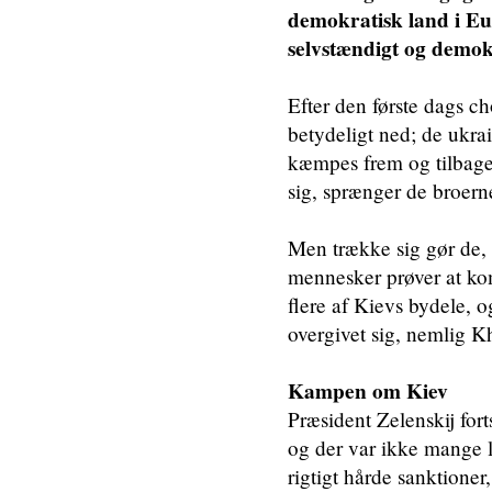
demokratisk land i Eur
selvstændigt og demok
Efter den første dags c
betydeligt ned; de ukrai
kæmpes frem og tilbage
sig, sprænger de broern
Men trække sig gør de,
mennesker prøver at ko
flere af Kievs bydele, o
overgivet sig, nemlig K
Kampen om Kiev
Præsident Zelenskij forts
og der var ikke mange l
rigtigt hårde sanktione