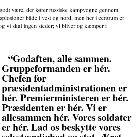
n godt være, der kører russiske kampvogne gennem
splosioner både i vest og nord, men her i centrum er
 og vi skal ingen steder; vi bliver og kæmper i
“Godaften, alle sammen.
Gruppeformanden er hér.
Chefen for
præsidentadministrationen er
hér. Premierministeren er hér.
Præsidenten er hér. Vi er
allesammen hér. Vores soldater
er hér. Lad os beskytte vores
selvstændighed og stat. Æret