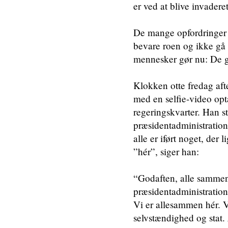
er ved at blive invadere
De mange opfordringer f
bevare roen og ikke gå 
mennesker gør nu: De g
Klokken otte fredag aft
med en selfie-video op
regeringskvarter. Han s
præsidentadministration
alle er iført noget, der 
”hér”, siger han:
“Godaften, alle sammen
præsidentadministration
Vi er allesammen hér. V
selvstændighed og stat