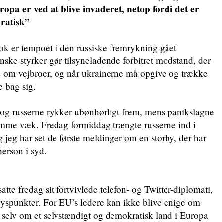
opa er ved at blive invaderet, netop fordi det er
ratisk”
hok er tempoet i den russiske fremrykning gået
nske styrker gør tilsyneladende forbitret modstand, der
 om vejbroer, og når ukrainerne må opgive og trække
e bag sig.
 og russerne rykker ubønhørligt frem, mens panikslagne
mme væk. Fredag formiddag trængte russerne ind i
g jeg har set de første meldinger om en storby, der har
herson i syd.
atte fredag sit fortvivlede telefon- og Twitter-diplomati,
yspunkter. For EU’s ledere kan ikke blive enige om
r, selv om et selvstændigt og demokratisk land i Europa