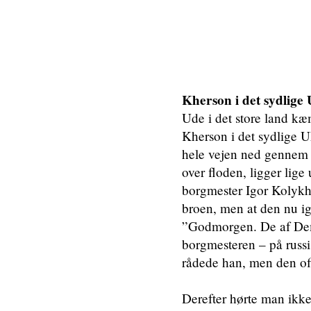
Kherson i det sydlige
Ude i det store land kæ
Kherson i det sydlige U
hele vejen ned gennem U
over floden, ligger lig
borgmester Igor Kolyk
broen, men at den nu i
”Godmorgen. De af Dem,
borgmesteren – på russi
rådede han, men den offe
Derefter hørte man ikke