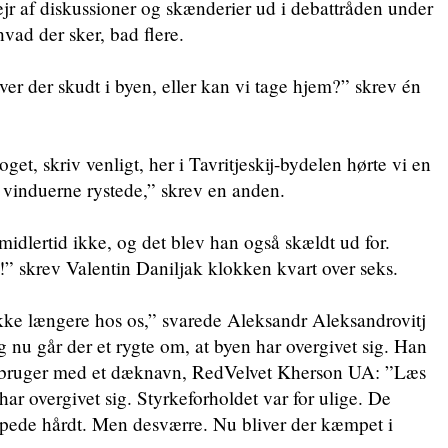
jr af diskussioner og skænderier ud i debattråden under
vad der sker, bad flere.
ver der skudt i byen, eller kan vi tage hjem?” skrev én
et, skriv venligt, her i Tavritjeskij-bydelen hørte vi en
t vinduerne rystede,” skrev en anden.
idlertid ikke, og det blev han også skældt ud for.
!” skrev Valentin Daniljak klokken kvart over seks.
kke længere hos os,” svarede Aleksandr Aleksandrovitj
g nu går der et rygte om, at byen har overgivet sig. Han
en bruger med et dæknavn, RedVelvet Kherson UA: ”Læs
ar overgivet sig. Styrkeforholdet var for ulige. De
pede hårdt. Men desværre. Nu bliver der kæmpet i