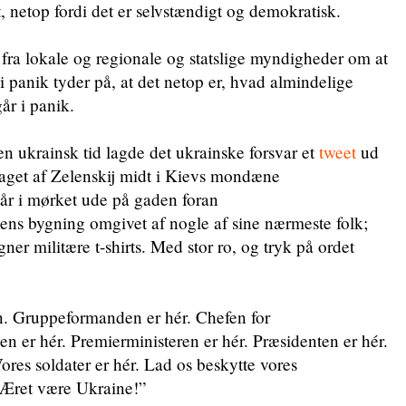
t, netop fordi det er selvstændigt og demokratisk.
ra lokale og regionale og statslige myndigheder om at
i panik tyder på, at det netop er, hvad almindelige
år i panik.
en ukrainsk tid lagde det ukrainske forsvar et
tweet
ud
taget af Zelenskij midt i Kievs mondæne
tår i mørket ude på gaden foran
ens bygning omgivet af nogle af sine nærmeste folk;
ligner militære t-shirts. Med stor ro, og tryk på ordet
. Gruppeformanden er hér. Chefen for
en er hér. Premierministeren er hér. Præsidenten er hér.
ores soldater er hér. Lad os beskytte vores
. Æret være Ukraine!”