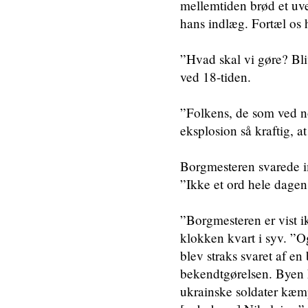
mellemtiden brød et uve
hans indlæg. Fortæl os h
”Hvad skal vi gøre? Bli
ved 18-tiden.
”Folkens, de som ved nog
eksplosion så kraftig, a
Borgmesteren svarede im
”Ikke et ord hele dagen
”Borgmesteren er vist i
klokken kvart i syv. ”O
blev straks svaret af 
bekendtgørelsen. Byen h
ukrainske soldater kæm