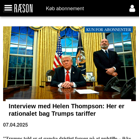
Køb abonnement
KUN FOR ABONNENTER
Interview med Helen Thompson: Her er
rationalet bag Trumps tariffer
07.04.2025
”Trumps told er et ganske dristigt forsøg på at nulstille – ikke