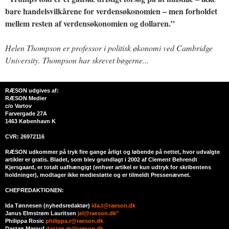
bare handelsvilkårene for verdensøkonomien – men forholdet
mellem resten af verdensøkonomien og dollaren.”
Helen Thompson er professor i politisk økonomi ved Cambridge
University. Thompson har skrevet bøgerne...
RÆSON udgives af:
RÆSON Medier
c/o Vartov
Farvergade 27A
1463 København K
CVR: 26972116
RÆSON udkommer på tryk fire gange årligt og løbende på nettet, hvor udvalgte
artikler er gratis. Bladet, som blev grundlagt i 2002 af Clement Behrendt
Kjersgaard, er totalt uafhængigt (enhver artikel er kun udtryk for skribentens
holdninger), modtager ikke mediestøtte og er tilmeldt Pressenævnet.
CHEFREDAKTIONEN:
Ida Tønnesen (nyhedsredaktør)
ida.t@raeson.dk
Janus Elmstrøm Lauritsen
jel@raeson.dk"
Philippa Rosic
philippa.r@raeson.dk
Dastan Marouf
dastan.m@raeson.dk